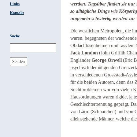
werden. Tagsüber finden sie nur 
Links
so alltägliche Dinge wie Körperh
Kontakt
ungemein schwierig, werden zur 
Die westlichen Metropolen, die im
Suche
waren, begegneten der wachsende
Obdachlosenheimen und -asylen. S
Jack London
(John Griffith Cha
Engländer
George Orwell
(Eric B
Senden
psychisch demütigenden Grenzerfah
in verschiedenen Grossstadt-Asyle
für die beiden Autoren, denn das
Suchtproblemen war von vielen Ko
Hausordnungen waren rigide, ja tei
Geschlechtertrennung geprägt. Das
von Lärm (Schnarchen) und von Ge
alleinstehende Männer, welche die