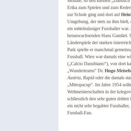
Monate, so den kleinen „Danusch“.
Erika zum Spielen und zum Reden. 
zur Schule ging und dort auf
Hein
Umgebung, der stets zu ihm hielt, o
ein mittelmässiger Fussballer war
heranwachsenden Hans Gamliel. S
Länderspiele der starken österre
Park spielte er manchmal gemeins
Fussball. Wien war damals eine wic
(„Calcio Danubiano“), von dort ka
„Wunderteams“ Dr.
Hugo Meisels
Austria
,
Rapid
oder die damals st
„Mitropacup“. Im Jahre 1954 sollt
Weltmeisterschaften in der kriegs
schliesslich den sehr guten dritte
ein nicht sehr begabter Fussballer,
Fussball-Fan.