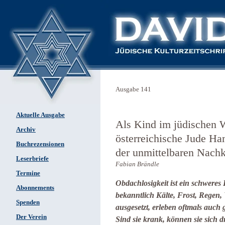
Ausgabe 141
Aktuelle Ausgabe
Als Kind im jüdischen
Archiv
österreichische Jude Ha
Buchrezensionen
der unmittelbaren Nachk
Leserbriefe
Fabian Brändle
Termine
Obdachlosigkeit ist ein schwere
Abonnements
bekanntlich Kälte, Frost, Regen,
Spenden
ausgesetzt, erleben oftmals auch 
Der Verein
Sind sie krank, können sie sich