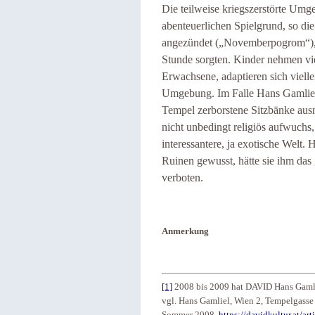
Die teilweise kriegszerstörte Um
abenteuerlichen Spielgrund, so di
angezündet („Novemberpogrom“), t
Stunde sorgten. Kinder nehmen vie
Erwachsene, adaptieren sich viell
Umgebung. Im Falle Hans Gamliels
Tempel zerborstene Sitzbänke ausm
nicht unbedingt religiös aufwuchs,
interessantere, ja exotische Welt.
Ruinen gewusst, hätte sie ihm das
verboten.
Anmerkung
[1]
2008 bis 2009 hat DAVID Hans Gamlie
vgl. Hans Gamliel, Wien 2, Tempelgasse
Sommer 2008,
https://davidkultur.at/a