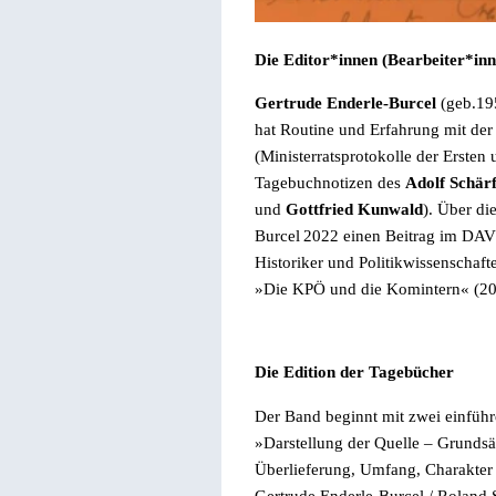
Die Editor*innen (Bearbeiter*inn
Gertrude Enderle-Burcel
(geb.195
hat Routine und Erfahrung mit der
(Ministerratsprotokolle der Erste
Tagebuchnotizen des
Adolf Schär
und
Gottfried Kunwald
). Über di
Burcel
2022 einen Beitrag im
DAVI
Historiker und Politikwissenschafte
»
Die KPÖ und die Komintern
« (
20
Die
Edition der Tagebücher
Der Band beginnt mit zwei einführ
»
Darstellung der Quelle – Grundsät
Überlieferung, Umfang, Charakter u
Gertrude Enderle-Burcel
/ Roland 