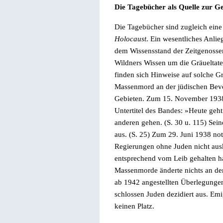
Die
Tagebücher
als Quelle zur G
Die
Tagebücher
sind
zugleich
eine
Holocaust
.
Ein wesentliches Anlie
dem
Wissensstand
der Zeitgenosse
Wildners Wissen um die Gräueltat
finden sich Hinweise auf solche G
Massenmord an
der jüdischen Bev
Gebieten. Z
um 15. November 1938 
Untertitel des Bandes:
»Heute geht
anderen gehen.
(S. 30 u. 115) Sein
aus. (S. 25) Zum 29. Juni 1938 not
Regierungen ohne Juden nicht aus
entsprechend vom Leib gehalten h
Massenmorde änderte nichts an de
ab 1942 angestellten Überlegungen
schlossen Juden dezidiert aus.
Emi
keinen Platz.