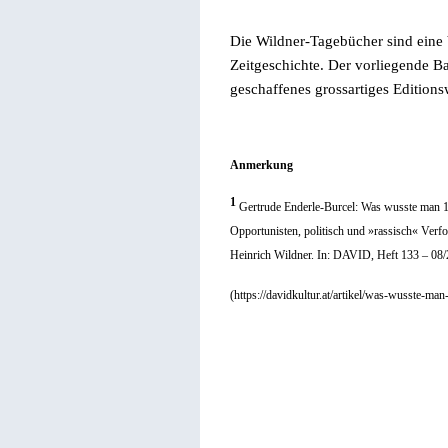
Die Wildner-Tagebücher sind eine 
Zeitgeschichte. Der vorliegende B
geschaffenes grossartiges Editions
Anmerkung
1
Gertrude Enderle-Burcel:
Was wusste man 
Opportunisten, politisch und
»
rassisch
«
Verfo
Heinrich Wildner. In: DAVID, Heft 133 – 08
(https://davidkultur.at/artikel/was-wusste-m