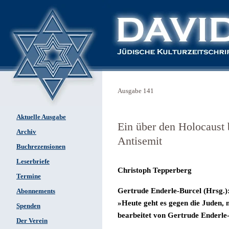
Ausgabe 141
Aktuelle Ausgabe
Ein über den Holocaust b
Archiv
Antisemit
Buchrezensionen
Leserbriefe
Christoph Tepperberg
Termine
Gertrude Enderle-Burcel (Hrsg.)
Abonnements
»Heute geht es gegen die Juden,
Spenden
bearbeitet von
Gertrude Enderle-
Der Verein