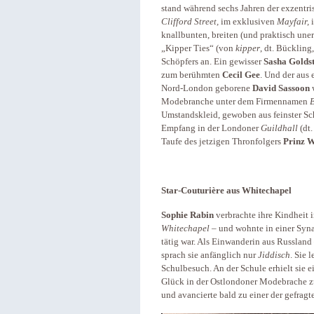
stand während sechs Jahren der exzentr
Clifford Street,
im exklusiven
Mayfair,
i
knallbunten, breiten (und praktisch un
„Kipper Ties“ (von
kipper
, dt. Bückling
Schöpfers an. Ein gewisser
Sasha Goldst
zum berühmten
Cecil Gee
. Und der aus 
Nord-London geborene
David Sassoon
Modebranche unter dem Firmennamen
B
Umstandskleid, gewoben aus feinster Sc
Empfang in der Londoner
Guildhall
(dt.
Taufe des jetzigen Thronfolgers
Prinz W
Star-Couturière aus Whitechapel
Sophie Rabin
verbrachte ihre Kindheit 
Whitechapel
– und wohnte in einer Synag
tätig war. Als Einwanderin aus Russland
sprach sie anfänglich nur
Jiddisch
. Sie 
Schulbesuch. An der Schule erhielt sie ei
Glück in der Ostlondoner Modebrache zu
und avancierte bald zu einer der gefra