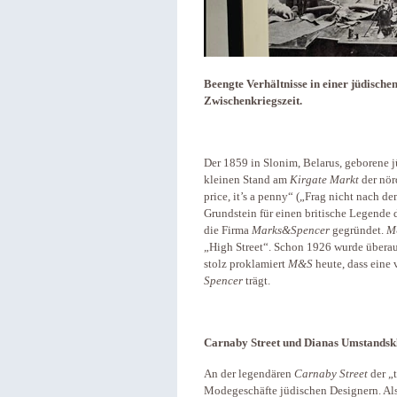
Beengte Verhältnisse in einer jüdisch
Zwischenkriegszeit.
Der 1859 in Slonim, Belarus, geborene 
kleinen Stand am
Kirgate Markt
der nör
price, it’s a penny“ („Frag nicht nach de
Grundstein für einen britische Legend
die Firma
Marks&Spencer
gegründet.
M
„High Street“. Schon 1926 wurde überau
stolz proklamiert
M&S
heute, dass eine 
Spencer
trägt.
Carnaby Street und Dianas Umstandsk
An der legendären
Carnaby Street
der „t
Modegeschäfte jüdischen Designern. Als