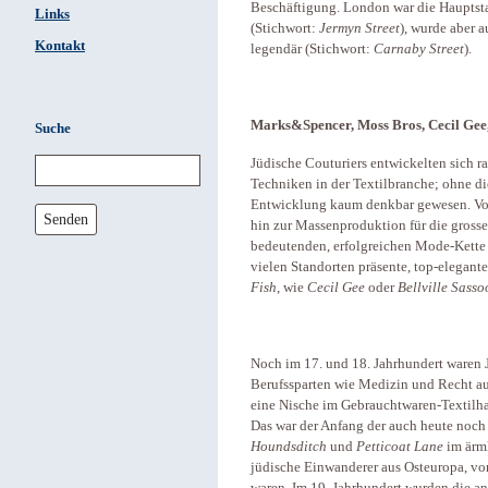
Beschäftigung. London war die Hauptsta
Links
(Stichwort:
Jermyn Street
), wurde aber 
Kontakt
legendär (Stichwort:
Carnaby Street
).
Marks&Spencer, Moss Bros, Cecil Gee,
Suche
Jüdische Couturiers entwickelten sich r
Techniken in der Textilbranche; ohne d
Entwicklung kaum denkbar gewesen. Von
Senden
hin zur Massenproduktion für die gros
bedeutenden, erfolgreichen Mode-Kett
vielen Standorten präsente, top-elegan
Fish
, wie
Cecil Gee
oder
Bellville Sasso
Noch im 17. und 18. Jahrhundert waren
Berufssparten wie Medizin und Recht a
eine Nische im Gebrauchtwaren-Textilha
Das war der Anfang der auch heute noch 
Houndsditch
und
Petticoat Lane
im ärm
jüdische Einwanderer aus Osteuropa, vo