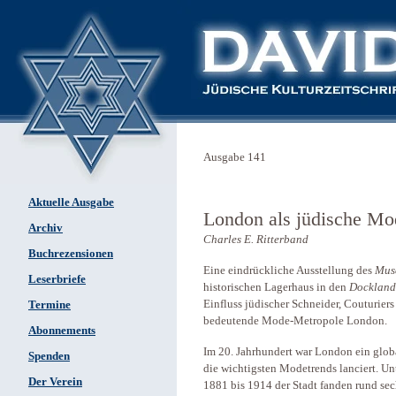
Ausgabe 141
Aktuelle Ausgabe
London als jüdische Mo
Archiv
Charles E. Ritterband
Buchrezensionen
Eine eindrückliche Ausstellung des
Mus
Leserbriefe
historischen Lagerhaus in den
Dockland
Einfluss jüdischer Schneider, Couturier
Termine
bedeutende Mode-Metropole London.
Abonnements
Im 20. Jahrhundert war London ein globa
Spenden
die wichtigsten Modetrends lanciert. U
Der Verein
1881 bis 1914 der Stadt fanden rund se