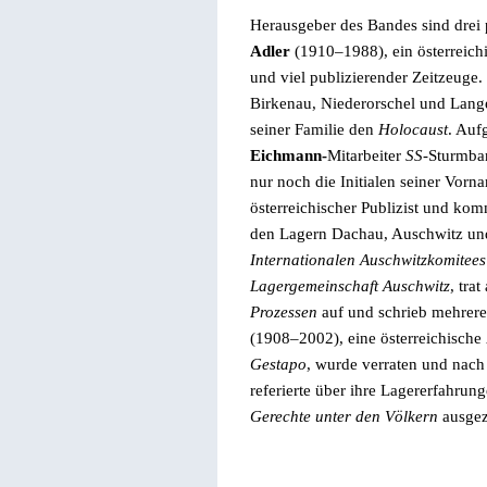
Herausgeber
des Bandes sind drei
Adler
(1910–1988), ein österreich
und viel publizierender Zeitzeuge.
Birkenau, Niederorschel und Lang
seiner Familie den
Holocaust
. Auf
Eichmann
-
Mitarbeiter
SS
-Sturmba
nur noch die Initialen seiner Vorn
österreichischer Publizist und kom
den Lagern Dachau, Auschwitz u
Internationalen Auschwitzkomitees
Lagergemeinschaft Auschwitz
, tra
Prozessen
auf und schrieb mehrer
(1908–2002), eine österreichische 
Gestapo
, wurde verraten und nach 
referierte über ihre Lagererfahr
Gerechte unter den Völkern
ausgez