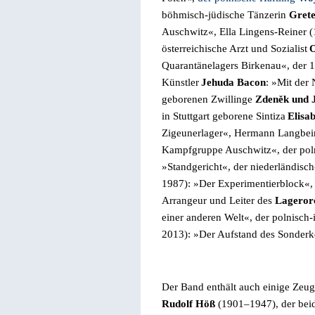
böhmisch-jüdische Tänzerin
Grete
Auschwitz«, Ella Lingens-Reiner
(
österreichische Arzt und Sozialist
O
Quarantänelagers Birkenau«,
der
1
Künstler
Jehuda Bacon
: »Mit der
geborenen Zwillinge
Zdeněk und J
in Stuttgart geborene
Sintiza
Elisa
Zigeunerlager«, Hermann Langbei
Kampfgruppe Auschwitz«, der poln
»Standgericht«, der niederländisc
1987): »Der Experimentierblock«, 
Arrangeur und Leiter des
Lageror
einer anderen Welt«, der polnisch-
2013): »Der Aufstand des Sonder
Der Band enthält auch einige Zeu
Rudolf Höß
(1901–1947),
der bei