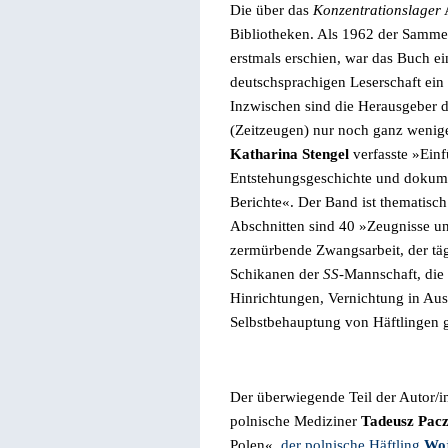
Die über das
Konzentrationslager
A
Bibliotheken.
Als 1962 der Samme
erstmals erschien, war das Buch ein
deutschsprachigen Leserschaft ein
Inzwischen sind die Herausgeber d
(Zeitzeugen) nur noch ganz wenig
Katharina Stengel
verfasste »
Ein
Entstehungsgeschichte und dokum
Berichte«.
Der Band ist thematisch
Abschnitten sind 40
»
Zeugnisse un
zermürbende Zwangsarbeit, der tä
Schikanen der
SS
-Mannschaft, die
Hinrichtungen, Vernichtung in Au
Selbstbehauptung von Häftlingen g
Der überwiegende Teil der Autor/i
polnische Mediziner
Tadeusz
Pacz
Polen«,
der polnische Häftling
Woj