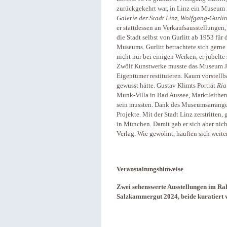
zurückgekehrt war, in Linz ein Museum 
Galerie der Stadt Linz, Wolfgang-Gurl
er stattdessen an Verkaufsausstellungen
die Stadt selbst von Gurlitt ab 1953 für 
Museums. Gurlitt betrachtete sich gerne 
nicht nur bei einigen Werken, er jubelt
Zwölf Kunstwerke musste das Museum J
Eigentümer restituieren. Kaum vorstellba
gewusst hätte. Gustav Klimts Porträt
Ria
Munk-Villa in Bad Aussee, Marktleithen
sein mussten. Dank des Museumsarrangem
Projekte. Mit der Stadt Linz zerstritte
in München. Damit gab er sich aber nicht
Verlag. Wie gewohnt, häuften sich weite
Veranstaltungshinweise
Zwei sehenswerte Ausstellungen im R
Salzkammergut 2024, beide kuratiert 