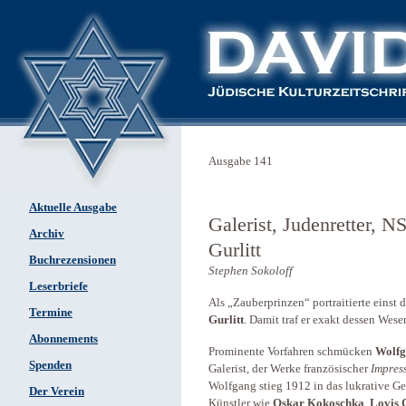
Ausgabe 141
Aktuelle Ausgabe
Galerist, Judenretter, N
Archiv
Gurlitt
Buchrezensionen
Stephen Sokoloff
Leserbriefe
Als „Zauberprinzen“ portraitierte einst 
Termine
Gurlitt
. Damit traf er exakt dessen Wes
Abonnements
Prominente Vorfahren schmücken
Wolfg
Spenden
Galerist, der Werke französischer
Impres
Wolfgang stieg 1912 in das lukrative Ges
Der Verein
Künstler wie
Oskar Kokoschka
,
Lovis 