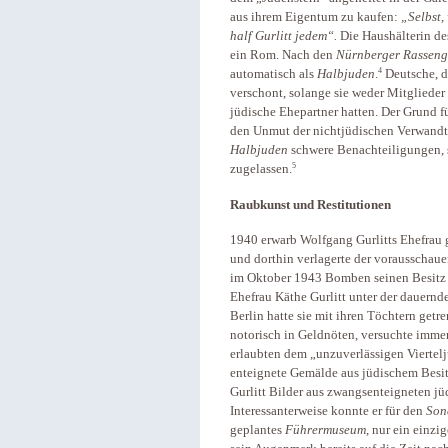
aus ihrem Eigentum zu kaufen:
„Selbst,
half Gurlitt jedem“.
Die Haushälterin de
ein Rom. Nach den
Nürnberger Rasseng
4
automatisch als
Halbjuden
.
Deutsche, di
verschont, solange sie weder Mitglieder
jüdische Ehepartner hatten. Der Grund f
den Unmut der nichtjüdischen Verwandt
Halbjuden
schwere Benachteiligungen, 
5
zugelassen.
Raubkunst und Restitutionen
1940 erwarb Wolfgang Gurlitts Ehefrau g
und dorthin verlagerte der vorausschau
im Oktober 1943 Bomben seinen Besitz in
Ehefrau Käthe Gurlitt unter der dauernd
Berlin hatte sie mit ihren Töchtern get
notorisch in Geldnöten, versuchte immer
erlaubten dem „unzuverlässigen Viertel
enteignete Gemälde aus jüdischem Besitz
Gurlitt Bilder aus zwangsenteigneten 
Interessanterweise konnte er für den
Son
geplantes
Führermuseum
, nur ein einzi