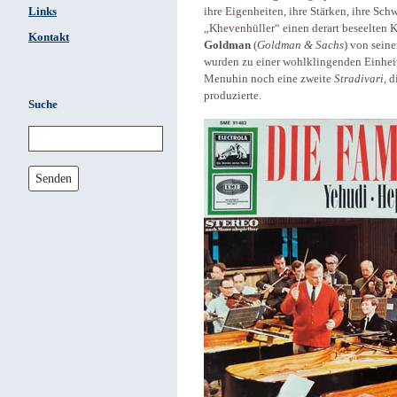
Links
ihre Eigenheiten, ihre Stärken, ihre Sc
„Khevenhüller“ einen derart beseelten K
Kontakt
Goldman
(
Goldman & Sachs
) von sein
wurden zu einer wohlklingenden Einheit,
Menuhin noch eine zweite
Stradivari
, 
produzierte.
Suche
Senden