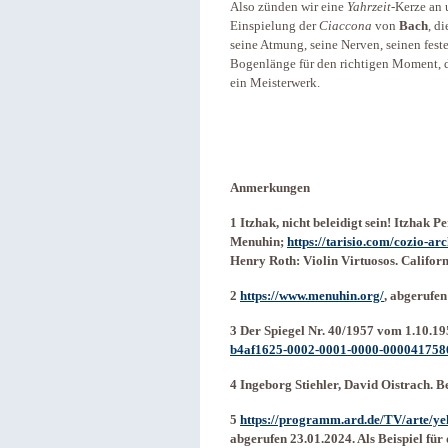
Also zünden wir eine
Yahrzeit
-Kerze an
Einspielung der
Ciaccona
von
Bach
, d
seine Atmung, seine Nerven, seinen feste
Bogenlänge für den richtigen Moment, 
ein Meisterwerk.
Anmerkungen
1 Itzhak, nicht beleidigt sein! Itzhak 
Menuhin;
https://tarisio.com/cozio-a
Henry Roth: Violin Virtuosos. Californ
2
https://www.menuhin.org/
, abgerufen
3 Der Spiegel Nr. 40/1957 vom 1.10.1
b4af1625-0002-0001-0000-000041758
4 Ingeborg Stiehler, David Oistrach. B
5
https://programm.ard.de/TV/arte/y
abgerufen 23.01.2024. Als Beispiel fü