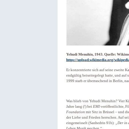
Yehudi Menuhin, 1943. Quelle: Wikim
https://upload.wikimedia.org/wikipe
Er konzentrierte sich auf seine zweite K
endgültig beiseitegelegt hatte, und auf
1999 starb er überraschend in Berlin, n
Was blieb von Yehudi Menuhin? Vier Kin
Jahre lang (!) bei
EMI
veröffentlichte, 
Foundation
mit Sitz in Brüssel – und di
der Liebe und Frieden herrschen. Auf se
eingemeisselt (Sanhedrin 91b):
„Der in 
Leben Musik machen.“