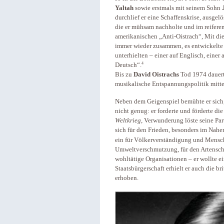
Yaltah
sowie erstmals mit seinem Sohn ­
durchlief er eine Schaffenskrise, ausgel
die er mühsam nach­holte und im reifer
amerikanischen „Anti-Oistrach“, Mit die
immer wieder zusammen, es entwickelte s
unterhielten – einer auf Englisch, einer
4
Deutsch“.
Bis zu
David Oistrachs
Tod 1974 dauert
musikalische Entspannungs­politik mitte
Neben dem Geigenspiel bemühte er sich,
nicht genug: er forderte und förderte 
Weltkrieg
, Verwunderung löste seine Pa
sich für den Frieden, besonders im Nahe
ein für Völkerverständigung und Mensc
Umweltverschmutzung, für den Artensch
wohltätige Organisationen – er wollte ei
Staatsbürgerschaft erhielt er auch die b
erhoben.