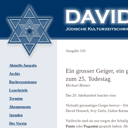
Ausgabe 141
Aktuelle Ausgabe
Ein grosser Geiger, ei
Archiv
zum 25. Todestag
Buchrezensionen
Michael Bittner
Leserbriefe
Das 20. Jahrhundert brachte eine
Termine
Vielzahl grossartiger Geiger hervor – Fri
Abonnements
David Oistrach, Ivry Gitlis, Gidon Kre
Spenden
Vielleicht sind sie nur wegen der Schallp
Der Verein
Punto
oder
Paganini
gespielt haben. Abe