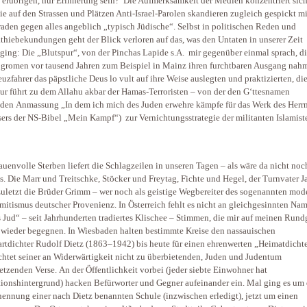
h erübrigen, nur Erinnerung sein? Die Aufmerksamkeit der Medien konzentriert sich
die auf den Strassen und Plätzen Anti-Israel-Parolen skandieren zugleich gespickt mi
raden gegen alles angeblich „typisch Jüdische“. Selbst in politischen Reden und
hiebekundungen geht der Blick verloren auf das, was den Untaten in unserer Zeit
ging: Die „Blutspur“, von der Pinchas Lapide s.A. mir gegenüber einmal sprach, di
gromen vor tausend Jahren zum Beispiel in Mainz ihren furchtbaren Ausgang nahm
euzfahrer das päpstliche Deus lo vult auf ihre Weise auslegten und praktizierten, di
ur führt zu dem Allahu akbar der Hamas-Terroristen – von der den G‘ttesnamen
nden Anmassung „In dem ich mich des Juden erwehre kämpfe für das Werk des Herrn
sers der NS-Bibel „Mein Kampf“) zur Vernichtungsstrategie der militanten Islamist
auenvolle Sterben liefert die Schlagzeilen in unseren Tagen – als wäre da nicht noc
s. Die Marr und Treitschke, Stöcker und Freytag, Fichte und Hegel, der Turnvater 
zuletzt die Brüder Grimm – wer noch als geistige Wegbereiter des sogenannten mod
mitismus deutscher Provenienz. In Österreich fehlt es nicht an gleichgesinnten Na
s Jud“ – seit Jahrhunderten tradiertes Klischee – Stimmen, die mir auf meinen Run
wieder begegnen. In Wiesbaden halten bestimmte Kreise den nassauischen
tdichter Rudolf Dietz (1863–1942) bis heute für einen ehrenwerten „Heimatdichte
htet seiner an Widerwärtigkeit nicht zu überbietenden, Juden und Judentum
etzenden Verse. An der Öffentlichkeit vorbei (jeder siebte Einwohner hat
ionshintergrund) hacken Befürworter und Gegner aufeinander ein. Mal ging es um 
nnung einer nach Dietz benannten Schule (inzwischen erledigt), jetzt um einen