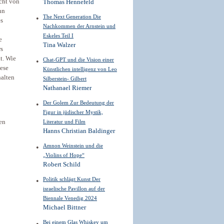
icht von
Thomas Hennefeld
hn
The Next Generation Die
es
Nachkommen der Arnstein und
Eskeles Teil I
e
Tina Walzer
rs
t. Wie
Chat-GPT und die Vision einer
iese
Künstlichen intelligenz von Leo
halten
Silberstein- Gilbert
Nathanael Riemer
Der Golem Zur Bedeutung der
Figur in jüdischer Mystik,
hen
Literatur und Film
Hanns Christian Baldinger
Amnon Weinstein und die
„Violins of Hope“
Robert Schild
Politik schlägt Kunst Der
israelische Pavillon auf der
Biennale Venedig 2024
Michael Bittner
Bei einem Glas Whiskey um