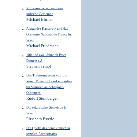
Ybbs eine verschwundene
jüdische Gemeinde
Michael Bittner
Alexandre Kantorow und das
Orchestre National de France in
Wien
Michael Friedmann
100 und zwei Jahre alt Peter
Demetz s.A.
Stephan Templ
Das Traktormuseum von Ein
Vered Mitten in Israel schrauben
64 Senioren an Schlepper-
Oldtimern
Rudolf Stumberger
Die sefardische Gemeinde in
Wien
Elisabeth Esterle
Die Quelle des demokratischen
sozialen Rechtsstaates