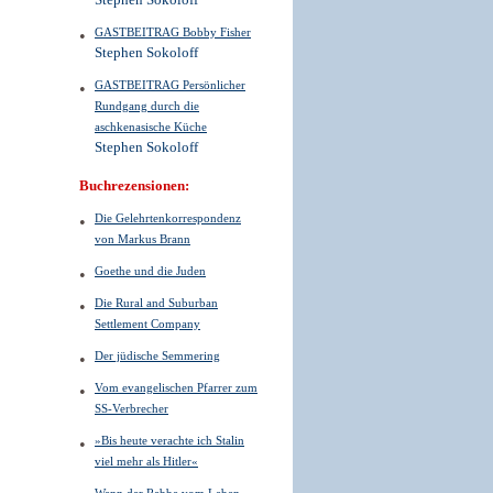
Stephen Sokoloff
GASTBEITRAG Bobby Fisher
Stephen Sokoloff
GASTBEITRAG Persönlicher
Rundgang durch die
aschkenasische Küche
Stephen Sokoloff
Buchrezensionen:
Die Gelehrtenkorrespondenz
von Markus Brann
Goethe und die Juden
Die Rural and Suburban
Settlement Company
Der jüdische Semmering
Vom evangelischen Pfarrer zum
SS-Verbrecher
»Bis heute verachte ich Stalin
viel mehr als Hitler«