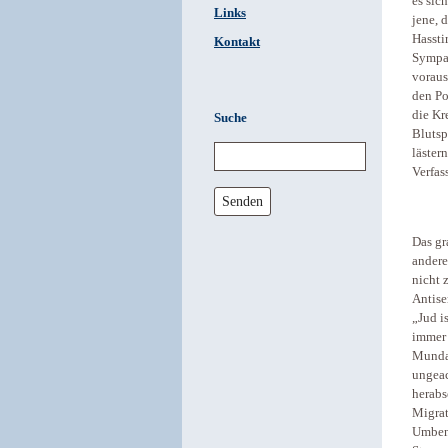
es sic
Links
jene, 
Hassti
Kontakt
Sympat
voraus
den Po
die Kr
Suche
Blutsp
läster
Verfas
Senden
Das gr
andere
nicht 
Antise
„Jud i
immer 
Mundar
ungeac
herabs
Migrat
Umbene