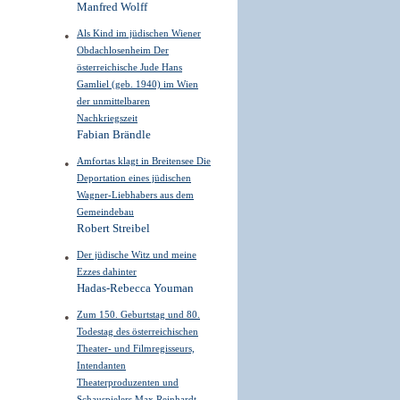
Manfred Wolff
Als Kind im jüdischen Wiener
Obdachlosenheim Der
österreichische Jude Hans
Gamliel (geb. 1940) im Wien
der unmittelbaren
Nachkriegszeit
Fabian Brändle
Amfortas klagt in Breitensee Die
Deportation eines jüdischen
Wagner-Liebhabers aus dem
Gemeindebau
Robert Streibel
Der jüdische Witz und meine
Ezzes dahinter
Hadas-Rebecca Youman
Zum 150. Geburtstag und 80.
Todestag des österreichischen
Theater- und Filmregisseurs,
Intendanten
Theaterproduzenten und
Schauspielers Max Reinhardt