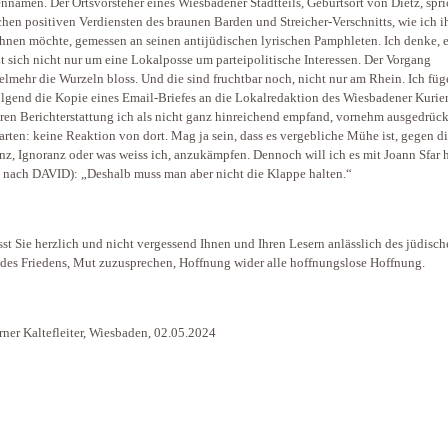
ennamen. Der Ortsvorsteher eines Wiesbadener Stadtteils, Geburtsort von Dietz, spr
hen positiven Verdiensten des braunen Barden und Streicher-Verschnitts, wie ich i
hnen möchte, gemessen an seinen antijüdischen lyrischen Pamphleten. Ich denke, 
t sich nicht nur um eine Lokalposse um parteipolitische Interessen. Der Vorgang
ielmehr die Wurzeln bloss. Und die sind fruchtbar noch, nicht nur am Rhein. Ich füg
lgend die Kopie eines Email-Briefes an die Lokalredaktion des Wiesbadener Kurie
eren Berichterstattung ich als nicht ganz hinreichend empfand, vornehm ausgedrück
arten: keine Reaktion von dort. Mag ja sein, dass es vergebliche Mühe ist, gegen d
nz, Ignoranz oder was weiss ich, anzukämpfen. Dennoch will ich es mit Joann Sfar 
rt nach DAVID): „Deshalb muss man aber nicht die Klappe halten.“
sst Sie herzlich und nicht vergessend Ihnen und Ihren Lesern anlässlich des jüdisc
 des Friedens, Mut zuzusprechen, Hoffnung wider alle hoffnungslose Hoffnung.
rner Kaltefleiter, Wiesbaden, 02.05.2024