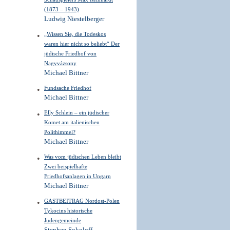
(1873 – 1943)
Ludwig Niestelberger
„Wissen Sie, die Todeskos
waren hier nicht so beliebt“ Der
jüdische Friedhof von
Nagyvázsony
Michael Bittner
Fundsache Friedhof
Michael Bittner
Elly Schlein – ein jüdischer
Komet am italienischen
Polithimmel?
Michael Bittner
Was vom jüdischen Leben bleibt
Zwei beispielhafte
Friedhofsanlagen in Ungarn
Michael Bittner
GASTBEITRAG Nordost-Polen
Tykocins historische
Judengemeinde