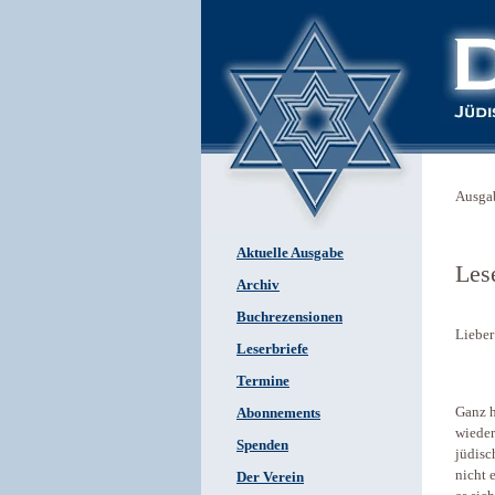
Ausga
Aktuelle Ausgabe
Lese
Archiv
Buchrezensionen
Lieber
Leserbriefe
Termine
Ganz h
Abonnements
wieder
Spenden
jüdisc
nicht 
Der Verein