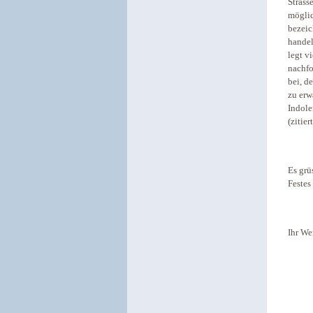
Strass
möglic
bezeic
handel
legt v
nachfo
bei, d
zu erw
Indole
(zitie
Es grü
Festes
Ihr We