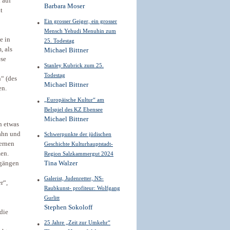
 auf
Barbara Moser
t
Ein grosser Geiger, ein grosser
Mensch Yehudi Menuhin zum
e in
25. Todestag
, als
Michael Bittner
ese
Stanley Kubrick zum 25.
Todestag
“ (des
Michael Bittner
en.
„Europäische Kultur“ am
BeIspiel des KZ Ebensee
Michael Bittner
h etwas
Jahn und
Schwerpunkte der jüdischen
ernen
Geschichte Kulturhauptstadt-
men.
Region Salzkammergut 2024
dgängen
Tina Walzer
Galerist, Judenretter, NS-
r“,
Raubkunst- profiteur: Wolfgang
Gurlitt
Stephen Sokoloff
die
25 Jahre „Zeit zur Umkehr“