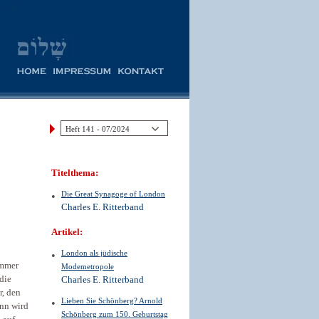
Titelthema:
Die Great Synagoge of London
Charles E. Ritterband
Artikel:
London als jüdische
immer
Modemetropole
die
Charles E. Ritterband
r, den
Lieben Sie Schönberg? Arnold
ann wird
Schönberg zum 150. Geburtstag