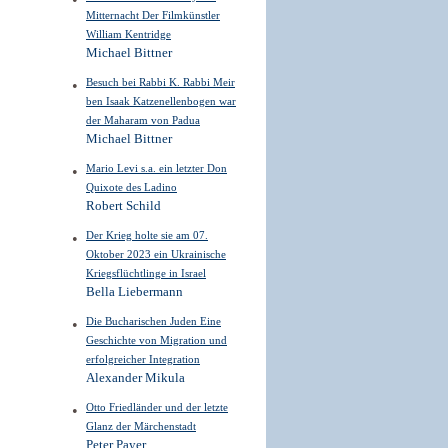
Mitternacht Der Filmkünstler
William Kentridge
Michael Bittner
Besuch bei Rabbi K. Rabbi Meir
ben Isaak Katzenellenbogen war
der Maharam von Padua
Michael Bittner
Mario Levi s.a. ein letzter Don
Quixote des Ladino
Robert Schild
Der Krieg holte sie am 07.
Oktober 2023 ein Ukrainische
Kriegsflüchtlinge in Israel
Bella Liebermann
Die Bucharischen Juden Eine
Geschichte von Migration und
erfolgreicher Integration
Alexander Mikula
Otto Friedländer und der letzte
Glanz der Märchenstadt
Peter Payer