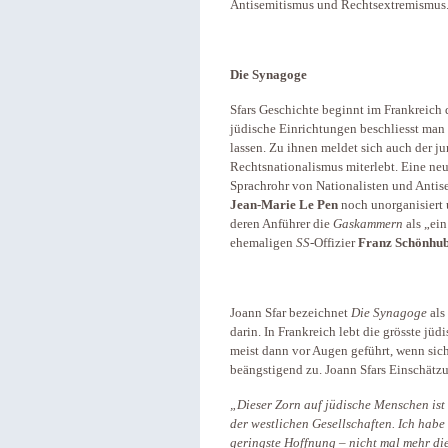
Antisemitismus und Rechtsextremismus
Die Synagoge
Sfars Geschichte beginnt im Frankreich
jüdische Einrichtungen beschliesst man
lassen. Zu ihnen meldet sich auch der j
Rechtsnationalismus miterlebt. Eine ne
Sprachrohr von Nationalisten und Antis
Jean-Marie Le Pen
noch unorganisiert 
deren Anführer die
Gaskammern
als „ein
ehemaligen
SS
-Offizier
Franz Schönhu
Joann Sfar bezeichnet
Die Synagoge
als
darin. In Frankreich lebt die grösste j
meist dann vor Augen geführt, wenn sic
beängstigend zu. Joann Sfars Einschätzu
„Dieser Zorn auf jüdische Menschen ist 
der westlichen Gesellschaften. Ich habe 
geringste Hoffnung – nicht mal mehr die