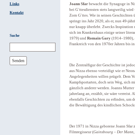
Links
Joann Sfar
bewacht die Synagoge in Ni
bei G`ttesdiensten stets langweilig wird
Kontakt
Zorn G`ttes. Wie in seinen Geschichten 
springt ins Jahr 2020, als er, nun 49-jähr
nur knapp überlebt. Zwecks Inspiration 
sich im Krankenhaus einige seiner litera
Suche
1979) und
Romain Gary
(1914–1980), a
Frankreich von den 1970er Jahren bis in
Senden
Die Zentralfigur der Geschichte ist jedo
aus Nizza ebenso verteidigt wie er Neon
Angelegenheiten willen prügelt. Dem Vor
Kampfsportarten, doch sein Weg, sich m
gänzlich anderer werden. Joanns Mutter st
jahrelang an, erzählt, sie wäre verreist. 
ebenfalls Geschichten zu erfinden, um d
die Bewältigung des kindlichen Schocks
Der 1971 in Nizza geborene Joann Sfar 
Filmregisseur (
Gainsbourg – Der Mann, 