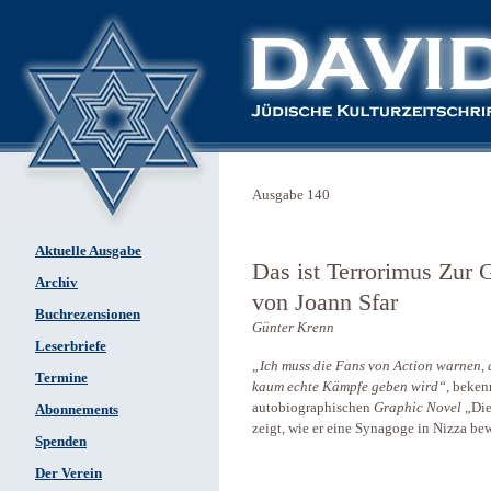
Ausgabe 140
Aktuelle Ausgabe
Das ist Terrorimus Zur
Archiv
von Joann Sfar
Buchrezensionen
Günter Krenn
Leserbriefe
„Ich muss die Fans von Action warnen, 
Termine
kaum echte Kämpfe geben wird“,
beken
autobiographischen
Graphic Novel
„Die
Abonnements
zeigt, wie er eine Synagoge in Nizza be
Spenden
Der Verein