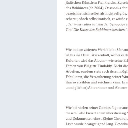
jüdischen Künstlern Frankreichs. Zu sei
des Rabbiners
(ab 2004),
Desmodus der
bezeichnet sich selbst als nicht religiös
scherzt jedoch selbstironisch, er würde 
„der immer alles tat, um der Synagoge 
Titel Die Katze des Rabbiners beschert“
Wie in dem zitierten Werk bleibt Sfar au
ist bis ins Detail skizzenhaft, wobei er
Koloriert wird das Album – wie seine Er
Farben von
Brigitte Findakly
. Nicht di
Arbeiten, sondern stets auch deren mögl
Fabulieren, die Verzauberung seiner Wu
ihm so erzählen und zeichnen kann. Er s
unmöglichen) Akteurinnen und Akteure 
Wie bei vielen seiner Comics fügt er au
diesem Falle kreiert er auf über dreissi
und Dokumenten eine „Kleine Chronologi
Liste wurde beängstigend lang. Gewidm