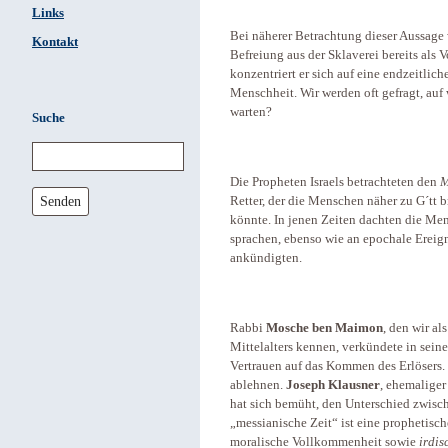
Links
Bei näherer Betrachtung dieser Aussage 
Kontakt
Befreiung aus der Sklaverei bereits als V
konzentriert er sich auf eine endzeitl
Menschheit. Wir werden oft gefragt, auf
warten?
Suche
Die Propheten Israels betrachteten den
M
Senden
Retter, der die Menschen näher zu G´tt
könnte. In jenen Zeiten dachten die Me
sprachen, ebenso wie an epochale Ereigni
ankündigten.
Rabbi
Mosche ben Maimon
, den wir al
Mittelalters kennen, verkündete in sei
Vertrauen auf das Kommen des Erlösers. 
ablehnen.
Joseph Klausner
, ehemaliger
hat sich bemüht, den Unterschied zwisc
„messianische Zeit“ ist eine prophetisc
moralische Vollkommenheit sowie
irdis