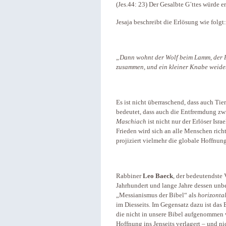
(Jes.44: 23) Der Gesalbte G´ttes würde e
Jesaja beschreibt die Erlösung wie folgt
„Dann wohnt der Wolf beim Lamm, der P
zusammen, und ein kleiner Knabe weidet s
Es ist nicht überraschend, dass auch Ti
bedeutet, dass auch die Entfremdung z
Maschiach
ist nicht nur der Erlöser Isr
Frieden wird sich an alle Menschen ric
projiziert vielmehr die globale Hoffnung
Rabbiner
Leo Baeck
, der bedeutendste 
Jahrhundert und lange Jahre dessen unbe
„Messianismus der Bibel“ als
horizontal
im Diesseits. Im Gegensatz dazu ist das
die nicht in unsere Bibel aufgenommen
Hoffnung ins Jenseits verlagert – und n