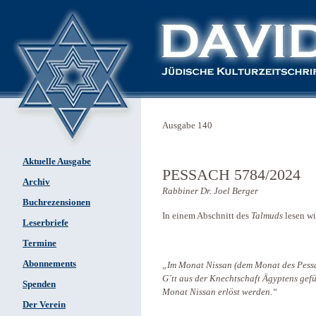
Ausgabe 140
Aktuelle Ausgabe
PESSACH 5784/2024
Archiv
Rabbiner Dr. Joel Berger
Buchrezensionen
In einem Abschnitt des
Talmuds
lesen w
Leserbriefe
Termine
Abonnements
„Im Monat Nissan (dem Monat des Pessac
G´tt aus der Knechtschaft Ägyptens gef
Spenden
Monat Nissan erlöst werden.“
Der Verein