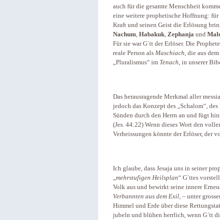
auch für die gesamte Menschheit komme
eine weitere prophetische Hoffnung: für 
Kraft und seinen Geist die Erlösung bri
Nachum
,
Habakuk
,
Zephanja
und
Mal
Für sie war G´tt der Erlöser. Die Prophet
reale Person als
Maschiach
, die aus de
„Pluralismus“ im
Tenach
, in unserer Bi
Das herausragende Merkmal aller messia
jedoch das Konzept des „Schalom“, des 
Sünden durch den Herrn an und fügt hinz
(Jes. 44:22) Wenn dieses Wort den voll
Verheissungen könnte der Erlöser, der vo
Ich glaube, dass Jesaja uns in seiner pr
„
mehrstufigen Heilsplan
“ G´ttes vorstel
Volk aus und bewirkt seine innere Erneue
Verbannten
aus dem Exil
, – unter gross
Himmel und Erde über diese Rettungstat
jubeln und blühen herrlich, wenn G´tt d