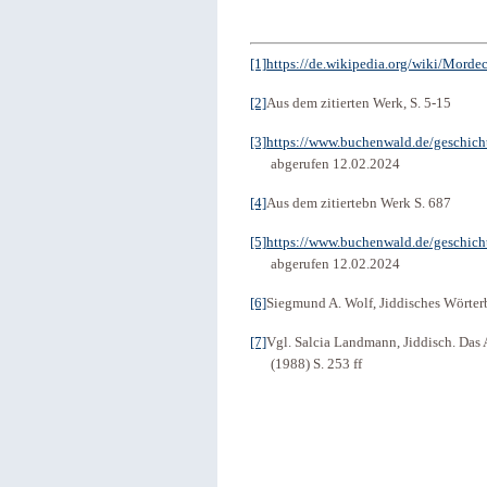
[1]
https://de.wikipedia.org/wiki/Mordec
[2]
Aus dem zitierten Werk, S. 5-15
[3]
https://www.buchenwald.de/geschichte
abgerufen 12.02.2024
[4]
Aus dem zitiertebn Werk S. 687
[5]
https://www.buchenwald.de/geschichte
abgerufen 12.02.2024
[6]
Siegmund A. Wolf, Jiddisches Wörte
[7]
Vgl. Salcia Landmann, Jiddisch. Das A
(1988) S. 253 ff