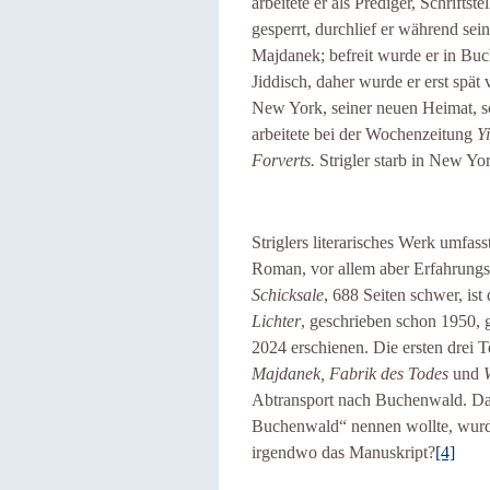
arbeitete er als Prediger, Schrifts
gesperrt, durchlief er während se
Majdanek; befreit wurde er in Buch
Jiddisch, daher wurde er erst spä
New York, seiner neuen Heimat, sch
arbeitete bei der Wochenzeitung
Y
Forverts.
Strigler starb in New Yo
Striglers literarisches Werk umfas
Roman, vor allem aber Erfahrungs
Schicksale
, 688 Seiten schwer, ist 
Lichter
, geschrieben schon 1950, 
2024 erschienen. Die ersten drei 
Majdanek, Fabrik des Todes
und
Abtransport nach Buchenwald. Das 
Buchenwald“ nennen wollte, wurde n
irgendwo das Manuskript?
[4]