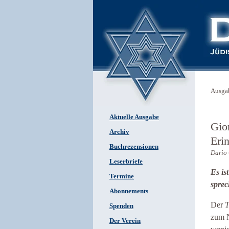
Ausga
Aktuelle Ausgabe
Gio
Archiv
Eri
Buchrezensionen
Dario
Leserbriefe
Es is
Termine
sprec
Abonnements
Der
T
Spenden
zum N
Der Verein