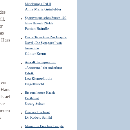
Mitteleuropa Teil II
Anna Maria Grünfelder
des
Sportives jüdisches Zürich 100
ll,
Jahre Hakoah Zürich
er
Fabian Brändle
as
Das ist Terrorimus Zur Graphic
n Hass
Novel „Die Synagoge“ von
Joann Sfar
Günter Krenn
Artwalk Palimpsest zur
„Arisierung“ der Ankerbrot-
Fabrik
Lea Riener/Lucia
e von
Engelbrecht
m Haus
Bis zum letzten Hauch
Israel
Erzählung
sie
Georg Seiser
 neuen
Österreich in Israel
s
Dr. Robert Schild
Mizmorim Eine beschwingte