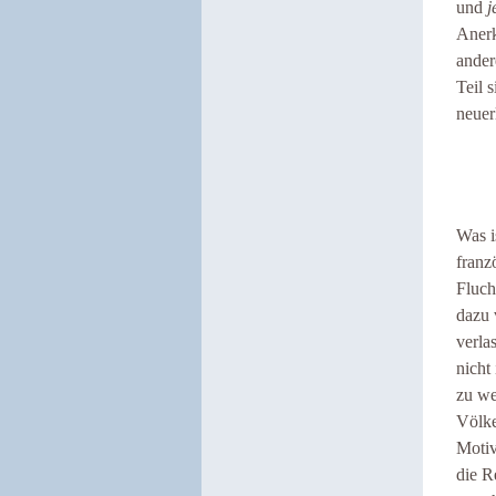
und
j
Anerk
ander
Teil 
neuer
Was i
franz
Fluch
dazu 
verla
nicht
zu we
Völke
Motiv
die R