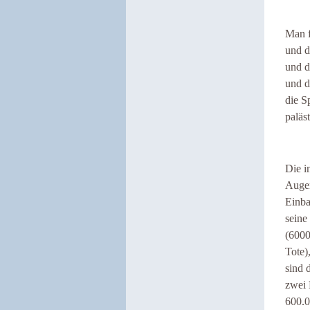
Man f
und d
und d
und d
die S
paläs
Die i
Augen
Einba
seine
(6000
Tote)
sind 
zwei 
600.0