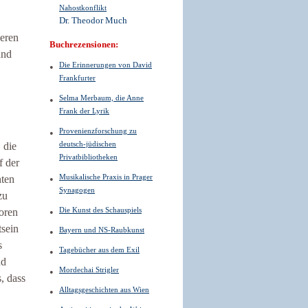
Nahostkonflikt
Dr. Theodor Much
deren
Buchrezensionen:
und
Die Erinnerungen von David
Frankfurter
Selma Merbaum, die Anne
Frank der Lyrik
Provenienzforschung zu
deutsch-jüdischen
 die
Privatbibliotheken
f der
Musikalische Praxis in Prager
nten
Synagogen
zu
Die Kunst des Schauspiels
oren
tsein
Bayern und NS-Raubkunst
s
Tagebücher aus dem Exil
nd
Mordechai Strigler
, dass
Alltagsgeschichten aus Wien