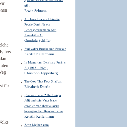
sprachliche Gemeinsamkeiten
wir
gibt
onen
Erwin Schranz
Ani ha-schira – Ich bin die
Poesie Dank für ein
Lebensgeschenk an Karl
Neuwirth s.A.
Gundula Schiffer
elche
Exil voller Brüche und Brücken
Mythos
Kerstin Kellermann
 damit
In Memoriam Bernhard Purin s.
tuten
A. (1963 – 2024)
 Weg
Christoph Tepperberg
The Cow That Kept Shabbat
st für
Elisabeth Esterle
„Sie wird leben“ Der Geiger
Julij und sein Vater Isaac
erzählen von ihrer äusserst
bewegten Familiengeschichte
Kerstin Kellermann
Volks
Zehn Mythen zum