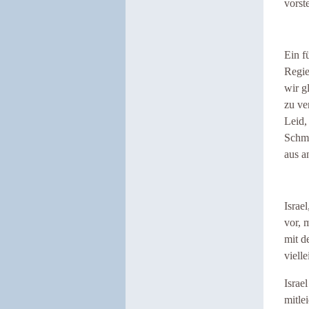
vorst
Ein f
Regie
wir g
zu ve
Leid,
Schmä
aus a
Israe
vor, 
mit d
viell
Israe
mitle