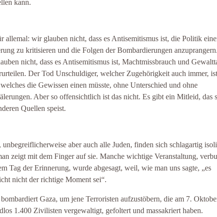
ellen kann.
ür allemal: wir glauben nicht, dass es Antisemitismus ist, die Politik eine
rung zu kritisieren und die Folgen der Bombardierungen anzupranger
lauben nicht, dass es Antisemitismus ist, Machtmissbrauch und Gewaltt
rurteilen. Der Tod Unschuldiger, welcher Zugehörigkeit auch immer, ist
 welches die Gewissen einen müsste, ohne Unterschied und ohne
lerungen. Aber so offensichtlich ist das nicht. Es gibt ein Mitleid, das 
nderen Quellen speist.
l, unbegreiflicherweise aber auch alle Juden, finden sich schlagartig isoli
man zeigt mit dem Finger auf sie. Manche wichtige Veranstaltung, verb
em Tag der Erinnerung, wurde abgesagt, weil, wie man uns sagte, „es
eicht nicht der richtige Moment sei“.
l bombardiert Gaza, um jene Terroristen aufzustöbern, die am 7. Oktob
idlos 1.400 Zivilisten vergewaltigt, gefoltert und massakriert haben.