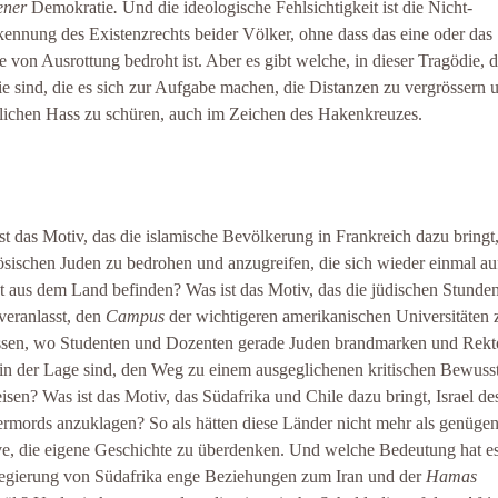
ener
Demokratie
.
Und die ideologische Fehlsichtigkeit ist die Nicht-
ennung des Existenzrechts beider Völker, ohne dass das eine oder das
e von Ausrottung bedroht ist. Aber es gibt welche, in dieser Tragödie, 
sie sind, die es sich zur Aufgabe machen, die Distanzen zu vergrössern 
lichen Hass zu schüren, auch im Zeichen des Hakenkreuzes.
st das Motiv, das die islamische Bevölkerung in Frankreich dazu bringt,
ösischen Juden zu bedrohen und anzugreifen, die sich wieder einmal au
t aus dem Land befinden? Was ist das Motiv, das die jüdischen Stunde
veranlasst, den
Campus
der wichtigeren amerikanischen Universitäten 
ssen, wo Studenten und Dozenten gerade Juden brandmarken und Rekt
 in der Lage sind, den Weg zu einem ausgeglichenen kritischen Bewuss
isen? Was ist das Motiv, das Südafrika und Chile dazu bringt, Israel de
rmords anzuklagen? So als hätten diese Länder nicht mehr als genüge
e, die eigene Geschichte zu überdenken. Und welche Bedeutung hat es
egierung von Südafrika enge Beziehungen zum Iran und der
Hamas