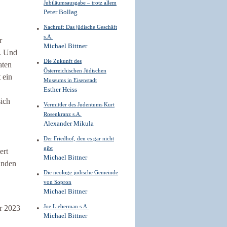
Jubiläumsausgabe – trotz allem
Peter Bollag
Nachruf: Das jüdische Geschäft
s.A.
r
Michael Bittner
n. Und
Die Zukunft des
aten
Österreichischen Jüdischen
 ein
Museums in Eisenstadt
Esther Heiss
sich
Vermittler des Judentums Kurt
Rosenkranz s.A.
Alexander Mikula
Der Friedhof, den es gar nicht
gibt
ert
Michael Bittner
unden
Die neologe jüdische Gemeinde
von Sopron
Michael Bittner
Joe Lieberman s.A.
er 2023
Michael Bittner