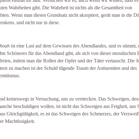
stens einmal im Jahr. Versuchen wir es, auch wenn wir wissen, dass es
uten Wahrheiten gibt. Die Wahrheit ist nichts als die Gesamtheit von
hten. Wenn man diesen Grundsatz nicht akzeptiert, gerät man in die Di
enkens, und nicht nur in diese.
hoah
ist eine Last auf dem Gewissen des Abendlandes, und es stimmt, 
chts Schöneres für das Abendland gibt, als sich von dieser moralischen
freien, indem man die Rollen der Opfer und der Täter vertauscht. Die 
tern zu machen ist der Schuld tilgende Traum der Antisemiten und des
emitismus.
ind keineswegs in Versuchung, uns zu verstecken. Das Schweigen, des
anche beschuldigen wollen, ist nicht das Schweigen aus Feigheit, aus
aus Gleichgültigkeit, es ist das Schweigen des Schmerzes, der Verzwei
er Machtlosigkeit.