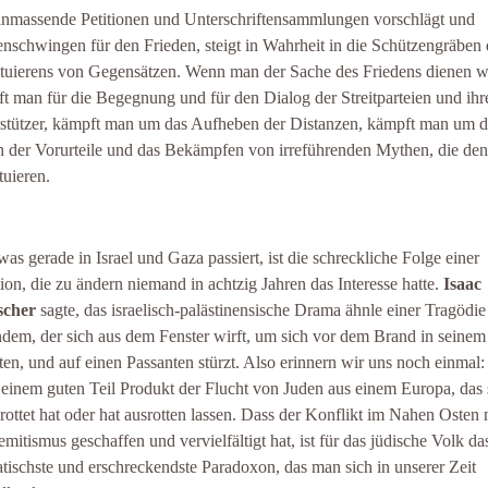
nmassende Petitionen und Unterschriftensammlungen vorschlägt und
nschwingen für den Frieden, steigt in Wahrheit in die Schützengräben 
tuierens von Gegensätzen. Wenn man der Sache des Friedens dienen wi
t man für die Begegnung und für den Dialog der Streitparteien und ihr
stützer, kämpft man um das Aufheben der Distanzen, kämpft man um d
n der Vorurteile und das Bekämpfen von irreführenden Mythen, die de
tuieren.
was gerade in Israel und Gaza passiert, ist die schreckliche Folge einer
tion, die zu ändern niemand in achtzig Jahren das Interesse hatte.
Isaac
scher
sagte, das israelisch-palästinensische Drama ähnle einer Tragödi
dem, der sich aus dem Fenster wirft, um sich vor dem Brand in seine
tten, und auf einen Passanten stürzt. Also erinnern wir uns noch einmal: 
u einem guten Teil Produkt der Flucht von Juden aus einem Europa, das 
rottet hat oder hat ausrotten lassen. Dass der Konflikt im Nahen Osten
emitismus geschaffen und vervielfältigt hat, ist für das jüdische Volk da
tischste und erschreckendste Paradoxon, das man sich in unserer Zeit