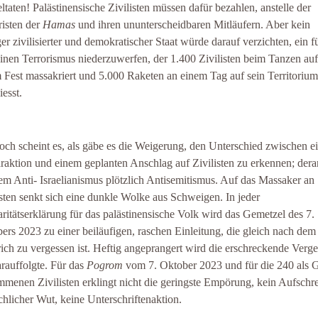
ltaten! Palästinensische Zivilisten müssen dafür bezahlen, anstelle der
risten der
Hamas
und ihren ununterscheidbaren Mitläufern. Aber kein
ger zivilisierter und demokratischer Staat würde darauf verzichten, ein fü
inen Terrorismus niederzuwerfen, der 1.400 Zivilisten beim Tanzen auf
 Fest massakriert und 5.000 Raketen an einem Tag auf sein Territorium
iesst.
ch scheint es, als gäbe es die Weigerung, den Unterschied zwischen e
äraktion und einem geplanten Anschlag auf Zivilisten zu erkennen; dera
em Anti- Israelianismus plötzlich Antisemitismus. Auf das Massaker an
isten senkt sich eine dunkle Wolke aus Schweigen. In jeder
aritätserklärung für das palästinensische Volk wird das Gemetzel des 7.
ers 2023 zu einer beiläufigen, raschen Einleitung, die gleich nach dem
rich zu vergessen ist. Heftig angeprangert wird die erschreckende Verge
arauffolgte. Für das
Pogrom
vom 7. Oktober 2023 und für die 240 als G
menen Zivilisten erklingt nicht die geringste Empörung, kein Aufschre
hlicher Wut, keine Unterschriftenaktion.