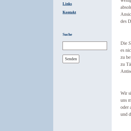
wenig
Links
absol
Kontakt
Ansic
des D
Suche
Die
S
es ni
zu be
Senden
zu Tä
Antis
Wir s
uns m
oder 
und d