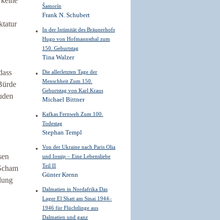
 keine
Šamorín
Frank N. Schubert
ktatur
In der Intimität des Bräunerhofs
Hugo von Hofmannsthal zum
150. Geburtstag
Tina Walzer
dass
Die allerletzten Tage der
Menschheit Zum 150.
 Bürde
Geburtstag von Karl Kraus
Juden
Michael Bittner
Kafkas Fernweh Zum 100.
Todestag
Stephan Templ
Von der Ukraine nach Paris Olia
sen
und Iossip – Eine Lebensliebe
Teil II
 Scham
Günter Krenn
flung
Dalmatien in Nordafrika Das
Lager El Shatt am Sinai 1944–
1946 für Flüchtlinge aus
Dalmatien und ganz