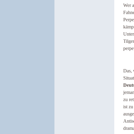
Wer a
Fahne
Perpe
kämpf
Unter
Tilge
perpe
Das, 
Situa
Deut
jeman
zu re
ist z
ausge
Antis
drama