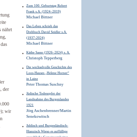
Zum 100. Geburtstag Robert
Frank s.A. (1924–2019)
rtung
Michael Bittner
eite
Das Leben schrieb das
s nährt
Drehbuch David Seidler s.A.
ng,
(1937-2024)
Michael Bittner
 das
Käthe Sasso (1926–2024) s. A.
Christoph Tepperberg
Die wechselvolle Geschichte des
Loos-Hauses „Helene Horner“
in Lainz
der
Peter Thomas Suschny
, der
Jüdische Todesopfer der
Landnahme des Burgenlandes
0.000
1921
); wir
Jörg Aschenbrenner/Martin
Senekowitsch
on
n
Jiddisch und Burgenländisch-
Hianzisch Wieso es auffällige