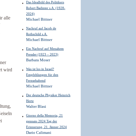
Das Idealbild des Politikers
Robert Badinter s.A. (1928-
2024)
r alle
Michael Bittner
Nachruf auf Jacob de
Rothschild s.A.
Michael Bittner
Ein Nachruf auf Menahem
Pressler (1923 – 2023)
Barbara Moser
iner
rt wird
Was ist los in Israel?
Empfehlungen für den
Fernsehabend
Michael Bittner
Der deutsche Physiker Heinrich
Hertz
ltung,
Walter Blasi
eiseln
Giorno della Memoria, 21
i
gennaio 2024 Tag der
Erinnerung, 21. Jänner 2024
Dario Calimani