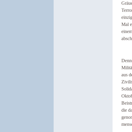
Gräue
Terro
einzi
Mal e
einem
absch
Denno
Milit
aus d
Zivil
Solid
Oktob
Beist
die d
genom
mensc