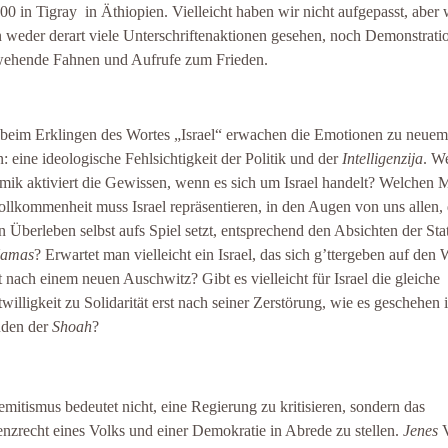
00 in Tigray in Äthiopien. Vielleicht haben wir nicht aufgepasst, aber 
 weder derart viele Unterschriftenaktionen gesehen, noch Demonstrati
ehende Fahnen und Aufrufe zum Frieden.
beim Erklingen des Wortes „Israel“ erwachen die Emotionen zu neuem
: eine ideologische Fehlsichtigkeit der Politik und der
Intelligenzija
. W
ik aktiviert die Gewissen, wenn es sich um Israel handelt? Welchen 
ollkommenheit muss Israel repräsentieren, in den Augen von uns allen,
in Überleben selbst aufs Spiel setzt, entsprechend den Absichten der Sta
amas
? Erwartet man vielleicht ein Israel, das sich g’ttergeben auf den
 nach einem neuen Auschwitz? Gibt es vielleicht für Israel die gleiche
twilligkeit zu Solidarität erst nach seiner Zerstörung, wie es geschehen i
uden der
Shoah
?
emitismus bedeutet nicht, eine Regierung zu kritisieren, sondern das
enzrecht eines Volks und einer Demokratie in Abrede zu stellen.
Jenes