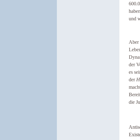
600.0
haben
und w
Aber 
Leben
Dynam
der V
es se
der
H
macht
Berei
die J
Antis
Exist