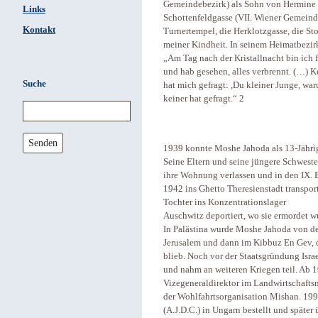
Gemeindebezirk) als Sohn von Hermine u
Links
Schottenfeldgasse (VII. Wiener Gemeinde
Kontakt
Turnertempel, die Herklotzgasse, die S
meiner Kindheit. In seinem Heimatbezi
„Am Tag nach der Kristallnacht bin ich
und hab gesehen, alles verbrennt. (…) 
Suche
hat mich gefragt: ,Du kleiner Junge, waru
keiner hat gefragt.“ 2
Senden
1939 konnte Moshe Jahoda als 13-Jährige
Seine Eltern und seine jüngere Schweste
ihre Wohnung verlassen und in den IX. 
1942 ins Ghetto Theresienstadt transpor
Tochter ins Konzentrationslager
Auschwitz deportiert, wo sie ermordet w
In Palästina wurde Moshe Jahoda von de
Jerusalem und dann im Kibbuz En Gev, d
blieb. Noch vor der Staatsgründung Isra
und nahm an weiteren Kriegen teil. Ab 19
Vizegeneraldirektor im Landwirtschaftsmi
der Wohlfahrtsorganisation Mishan. 199
(A.J.D.C.) in Ungarn bestellt und später