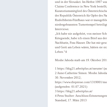
und in der Slowakei. Im Herbst 1997 wur
Claims Conference in New York bestellt,
Kuratoriumsmitglied des Österreichisch
der Republik Österreich für Opfer des N
Rudolfsheim-Fünfhaus war er massgeblic
niedergebrannten Turnertempel beteiligt
Interviews:
„Ich habe nie aufgehört, von meiner Sch
Kriegsende, habe ich einen Brief aus d
Nachbarin, Frau Hauser. Die hat mir ges
und Gerti am Leben wären, hätten sie si
Leben.“4
Moshe Jahoda starb am 19. Oktober 2016 
1 https://hkg21.arbeitplus.at/raeume/ (
2 Anne-Catherine Simon: Moshe Jahoda: 
30. November 2012;
https://www.diepresse.com/1319001/mos
(aufgerufen: 01.07.2021)
3 https://hkg21.arbeitplus.at/
4 Petra Stuiber: Anschluss-Erinnerungen
Standard, 17. März 2013