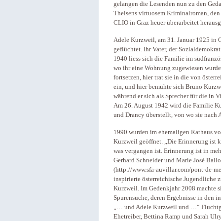
gelangen die Lesenden nun zu den Geda
Theisens virtuosem Kriminalroman, den d
CLIO in Graz heuer überarbeitet herausg
Adele Kurzweil, am 31. Januar 1925 in G
geflüchtet. Ihr Vater, der Sozialdemokra
1940 liess sich die Familie im südfranzö
wo ihr eine Wohnung zugewiesen wurde.
fortsetzen, hier trat sie in die von öst
ein, und hier bemühte sich Bruno Kurzwe
während er sich als Sprecher für die in 
Am 26. August 1942 wird die Familie Kur
und Drancy überstellt, von wo sie nach 
1990 wurden im ehemaligen Rathaus von 
Kurzweil geöffnet. „Die Erinnerung ist 
was vergangen ist. Erinnerung ist in me
Gerhard Schneider und Marie José Ball
(http://www.sfa-auvillar.com/pont-de-m
inspirierte österreichische Jugendliche 
Kurzweil. Im Gedenkjahr 2008 machte si
Spurensuche, deren Ergebnisse in den i
„… und Adele Kurzweil und …“ Fluchtge
Ehetreiber, Bettina Ramp und Sarah Ul