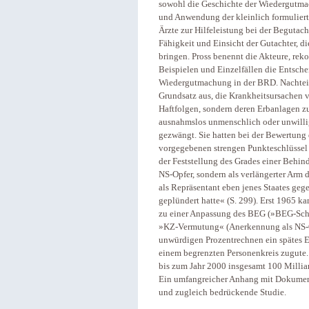
sowohl die Geschichte der Wiedergutmach
und Anwendung der kleinlich formulierte
Ärzte zur Hilfeleistung bei der Beguta
Fähigkeit und Einsicht der Gutachter, d
bringen. Pross benennt die Akteure, rek
Beispielen und Einzelfällen die Entsche
Wiedergutmachung in der BRD. Nachteilig
Grundsatz aus, die Krankheitsursachen
Haftfolgen, sondern deren Erbanlagen zu
ausnahmslos unmenschlich oder unwillig,
gezwängt. Sie hatten bei der Bewertung
vorgegebenen strengen Punkteschlüssel 
der Feststellung des Grades einer Behin
NS-Opfer, sondern als verlängerter Arm 
als Repräsentant eben jenes Staates geg
geplündert hatte« (S. 299). Erst 1965 k
zu einer Anpassung des BEG (»BEG-Schlu
»KZ-Vermutung« (Anerkennung als NS-Op
unwürdigen Prozentrechnen ein spätes E
einem begrenzten Personenkreis zugute
bis zum Jahr 2000 insgesamt 100 Milli
Ein umfangreicher Anhang mit Dokumente
und zugleich bedrückende Studie.