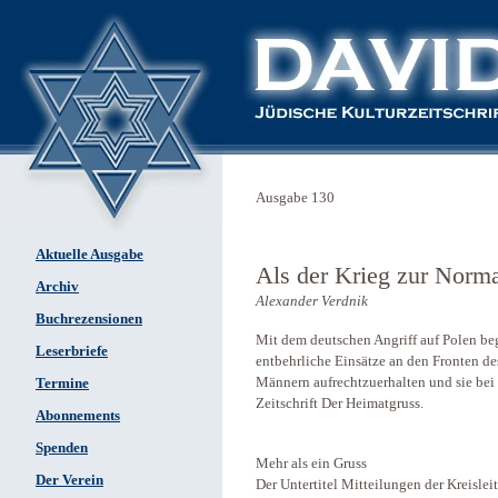
Ausgabe 130
Aktuelle Ausgabe
Als der Krieg zur Norma
Archiv
Alexander Verdnik
Buchrezensionen
Mit dem deutschen Angriff auf Polen be
Leserbriefe
entbehrliche Einsätze an den Fronten d
Männern aufrechtzuerhalten und sie bei
Termine
Zeitschrift Der Heimatgruss.
Abonnements
Spenden
Mehr als ein Gruss
Der Verein
Der Untertitel Mitteilungen der Kreisle