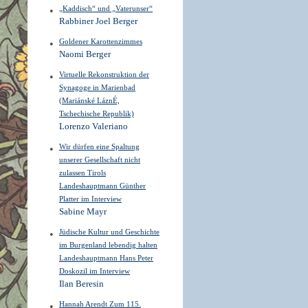
„Kaddisch“ und „Vaterunser“
Rabbiner Joel Berger
Goldener Karottenzimmes
Naomi Berger
Virtuelle Rekonstruktion der
Synagoge in Marienbad
(Mariánské LáznÉ,
Tschechische Republik)
Lorenzo Valeriano
Wir dürfen eine Spaltung
unserer Gesellschaft nicht
zulassen Tirols
Landeshauptmann Günther
Platter im Interview
Sabine Mayr
Jüdische Kultur und Geschichte
im Burgenland lebendig halten
Landeshauptmann Hans Peter
Doskozil im Interview
Ilan Beresin
Hannah Arendt Zum 115.