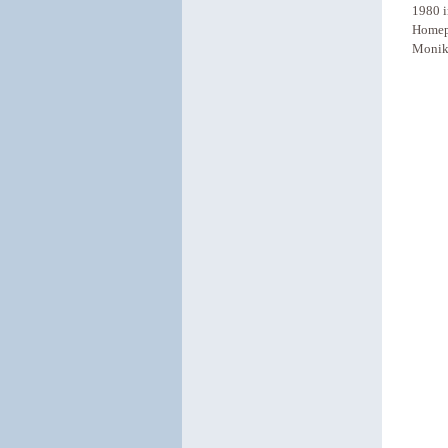
1980 i
Homepa
Monik