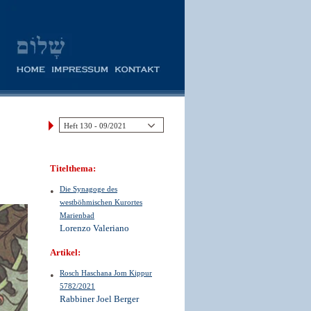
Titelthema:
Die Synagoge des
westböhmischen Kurortes
Marienbad
Lorenzo Valeriano
Artikel:
Rosch Haschana Jom Kippur
5782/2021
Rabbiner Joel Berger