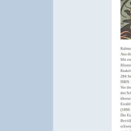
Kalman
Aus de
Mit ei
Illust
Kraków
284 Se
ISBN:
Vor dr
des Sc
überse
Erzähl
(1896 
Die Er
Bevölk
schwer