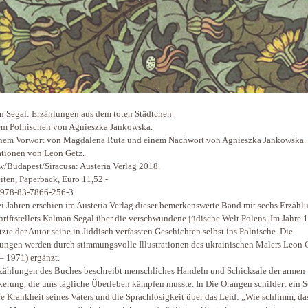
 Segal: Erzählungen aus dem toten Städtchen.
m Polnischen von Agnieszka Jankowska.
nem Vorwort von Magdalena Ruta und einem Nachwort von Agnieszka Jankowska.
rationen von Leon Getz.
/Budapest/Siracusa: Austeria Verlag 2018.
iten, Paperback, Euro 11,52.-
 978-83-7866-256-3
ei Jahren erschien im Austeria Verlag dieser bemerkenswerte Band mit sechs Erzäh
hriftstellers Kalman Segal über die verschwundene jüdische Welt Polens. Im Jahre 
tzte der Autor seine in Jiddisch verfassten Geschichten selbst ins Polnische. Die
ungen werden durch stimmungsvolle Illustrationen des ukrainischen Malers Leon 
– 1971) ergänzt.
zählungen des Buches beschreibt menschliches Handeln und Schicksale der armen
erung, die ums tägliche Überleben kämpfen musste. In Die Orangen schildert ein 
e Krankheit seines Vaters und die Sprachlosigkeit über das Leid: „Wie schlimm, da