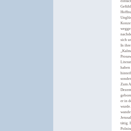
einfac
Gefühl
Hoffnu
Unglüc
Konzen
weggen
nachde
sich u
In ihr
„Kalma
Prosaw
Litera
haben 
hinter
sonder
Zum Au
Dezemb
gebore
er in 
wurde.
wander
Jerusa
tätig.
Polnis