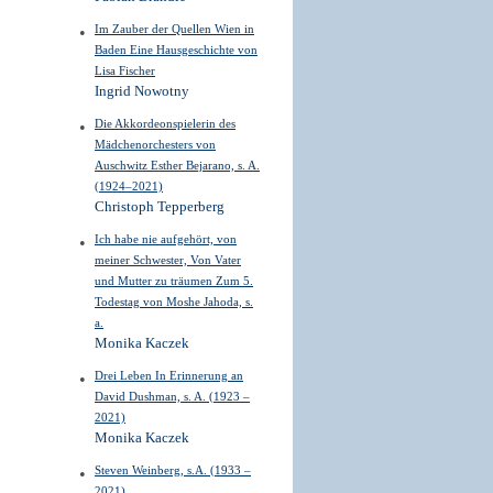
Im Zauber der Quellen Wien in
Baden Eine Hausgeschichte von
Lisa Fischer
Ingrid Nowotny
Die Akkordeonspielerin des
Mädchenorchesters von
Auschwitz Esther Bejarano, s. A.
(1924–2021)
Christoph Tepperberg
Ich habe nie aufgehört, von
meiner Schwester, Von Vater
und Mutter zu träumen Zum 5.
Todestag von Moshe Jahoda, s.
a.
Monika Kaczek
Drei Leben In Erinnerung an
David Dushman, s. A. (1923 –
2021)
Monika Kaczek
Steven Weinberg, s.A. (1933 –
2021)