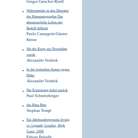
Gregor Gatscher-Riedl
Weltreisender in den Diensten
der Kinematographie Das
abenteuerliche Leben des
Rudolf Jellinek
Paolo Caneppele/Günter
Krenn
Als der Krieg zur Normalität
wurde
Alexander Verdnik
In der britischen Armee gegen
Hitler
Alexander Verdnik
Die Erinnerung kehrt zurück
Paul Schmitzberger
das Haus Beer
Stephan Templ
Ein Jahrhundertprozess Irving
vs. Lipstadt, London, High
Court, 2000
Fabian Brändle