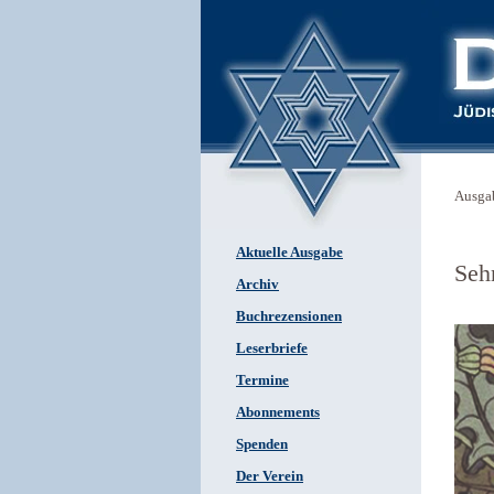
Ausga
Aktuelle Ausgabe
Seh
Archiv
Buchrezensionen
Leserbriefe
Termine
Abonnements
Spenden
Der Verein