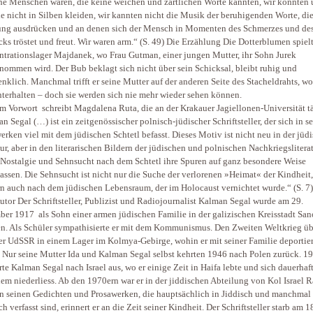
he Menschen waren, die keine weichen und zärtlichen Worte kannten, wir konnten 
e nicht in Silben kleiden, wir kannten nicht die Musik der beruhigenden Worte, di
ng ausdrücken und an denen sich der Mensch in Momenten des Schmerzes und de
ks tröstet und freut. Wir waren arm.“ (S. 49) Die Erzählung Die Dotterblumen spiel
trationslager Majdanek, wo Frau Gutman, einer jungen Mutter, ihr Sohn Jurek
ommen wird. Der Bub beklagt sich nicht über sein Schicksal, bleibt ruhig und
nklich. Manchmal trifft er seine Mutter auf der anderen Seite des Stacheldrahts, w
nterhalten – doch sie werden sich nie mehr wieder sehen können.
em Vorwort schreibt Magdalena Ruta, die an der Krakauer Jagiellonen-Universität tät
n Segal (…) ist ein zeitgenössischer polnisch-jüdischer Schriftsteller, der sich in s
erken viel mit dem jüdischen Schtetl befasst. Dieses Motiv ist nicht neu in der jüd
tur, aber in den literarischen Bildern der jüdischen und polnischen Nachkriegslitera
Nostalgie und Sehnsucht nach dem Schtetl ihre Spuren auf ganz besondere Weise
lassen. Die Sehnsucht ist nicht nur die Suche der verlorenen »Heimat« der Kindheit,
n auch nach dem jüdischen Lebensraum, der im Holocaust vernichtet wurde.“ (S. 7)
tor Der Schriftsteller, Publizist und Radiojournalist Kalman Segal wurde am 29.
er 1917 als Sohn einer armen jüdischen Familie in der galizischen Kreisstadt Sa
n. Als Schüler sympathisierte er mit dem Kommunismus. Den Zweiten Weltkrieg üb
der UdSSR in einem Lager im Kolmya-Gebirge, wohin er mit seiner Familie deportier
 Nur seine Mutter Ida und Kalman Segal selbst kehrten 1946 nach Polen zurück. 1
te Kalman Segal nach Israel aus, wo er einige Zeit in Haifa lebte und sich dauerhaft
lem niederliess. Ab den 1970ern war er in der jiddischen Abteilung von Kol Israel 
 In seinen Gedichten und Prosawerken, die hauptsächlich in Jiddisch und manchmal 
ch verfasst sind, erinnert er an die Zeit seiner Kindheit. Der Schriftsteller starb am 