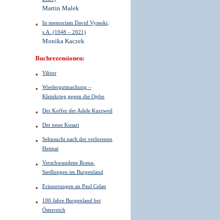
Martin Malek
In memoriam David Vyssoki,
s.A. (1948 – 2021)
Monika Kaczek
Buchrezensionen:
Viktor
Wiedergutmachung –
Kleinkrieg gegen die Opfer
Der Koffer der Adele Kurzweil
Der neue Kusari
Sehnsucht nach der verlorenen
Heimat
Verschwundene Roma-
Siedlungen im Burgenland
Erinnerungen an Paul Celan
100 Jahre Burgenland bei
Österreich