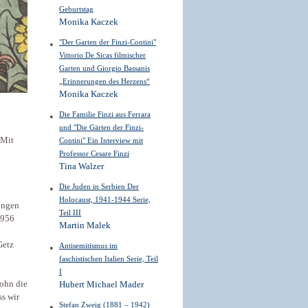
Geburtstag
Monika Kaczek
"Der Garten der Finzi-Contini"
Vittorio De Sicas filmischer
Garten und Giorgio Bassanis
„Erinnerungen des Herzens“
Monika Kaczek
Die Familie Finzi aus Ferrara
und "Die Gärten der Finzi-
 Mit
Contini" Ein Interview mit
Professor Cesare Finzi
Tina Walzer
Die Juden in Serbien Der
Holocaust, 1941-1944 Serie,
lungen
Teil III
1956
Martin Malek
Getz
Antisemitismus im
faschistischen Italien Serie, Teil
I
Sohn die
Hubert Michael Mader
ss wir
Stefan Zweig (1881 – 1942)