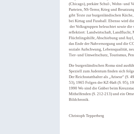
(Chicago), prekäre Schul-, Wohn- und Ver
Parteien, NS-Terror, Krieg und Besatzun
gibt Texte zur burgenländischen Küche,
bei Kirtag und Fussball. Ebenso wird die 
der Volksgruppen beleuchtet sowie die 
reflektiert: Landwirtschaft, Landflucht
Flüchtlingshilfe, Abschiebung und Asyl,
das Ende der Nahversorgung und die COV
soziale Aufschwung, Lebensqualität, ne
Tier- und Umweltschutz, Tourismus, Pend
Die burgenländischen Roma sind ausführl
Speziell zum Judentum finden sich fol
Der Reichsstatthalter als „Ariseur“ (S.
53), 1965 Folgen der KZ-Haft (S. 95), 1
1990 Wo sind die Gräber beim Kreuzstadl
Mithelfenden (S. 212-213) und ein Ortsr
Bildchronik.
Christoph Tepperberg