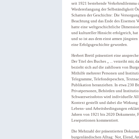
seit 1921 bestehende Verkehrsdilemma 
Wiedererlangung der Selbständigkeit Öst
Schatten der Geschichte: Die Versorgun
Beachtung und das Ende des Eisernen V
hatte eine weltgeschichtliche Dimension.
und kultureller Hinsicht erfolgreich, h
und so ist aus dem einst armen jüngste
eine Erfolgsgeschichte geworden.
Herbert Brettl präsentiert eine anspre
Der Titel des Buches „ ... verzeiht mir, 
bezieht sich auf die zahllosen von Burg
Mithilfe mehrerer Personen und Instituti
Telegramme, Telefondepeschen, Textnach
Publikation heranziehen. In etwa 230 B
Privatpersonen, Behörden und Institutio
Schwarzweissfotos wird individuelle All
Kontext gestellt und dabei die Wirkung
Lebens- und Arbeitsbedingungen erklärt.
Jahren von 1921 bis 2020 Dokumente, Fot
Leseportionen kommentiert.
Die Mehrzahl der präsentierten Dokumen
burgenländischen Alltag: Not, Elend, 