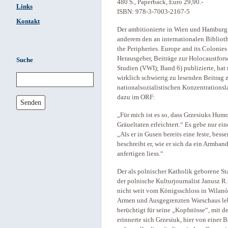
480 S., Paperback, Euro 29,90.-
Links
ISBN: 978-3-7003-2167-5
Kontakt
Der ambitionierte in Wien und Hamburg 
anderem den an internationalen Bibliot
the Peripheries. Europe and its Colonies
Herausgeber, Beiträge zur Holocaustfors
Suche
Studien (VWI); Band 6) publizierte, ha
wirklich schwierig zu lesenden Beitrag z
nationalsozialistischen Konzentrationsla
dazu im ORF:
Senden
„Für mich ist es so, dass Grzesiuks Hu
Gräueltaten erleichtert.“ Es gebe nur ei
„Als er in Gusen bereits eine feste, bess
beschreibt er, wie er sich da ein Armb
anfertigen liess.“
Der als polnischer Katholik geborene S
der polnische Kulturjournalist Janusz 
nicht weit vom Königsschloss in Wilanów
Armen und Ausgegrenzten Warschaus leb
berüchtigt für seine „Kopfstösse“, mit 
erinnerte sich Grzesiuk, hier von einer