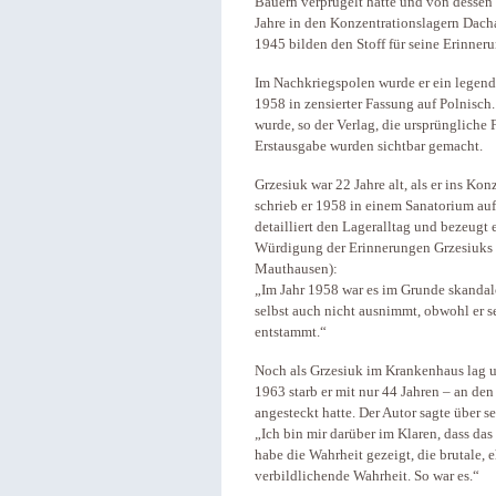
Bauern verprügelt hatte und von dessen 
Jahre in den Konzentrationslagern Dach
1945 bilden den Stoff für seine Erinner
Im Nachkriegspolen wurde er ein legend
1958 in zensierter Fassung auf Polnisch
wurde, so der Verlag, die ursprüngliche 
Erstausgabe wurden sichtbar gemacht.
Grzesiuk war 22 Jahre alt, als er ins Ko
schrieb er 1958 in einem Sanatorium auf
detailliert den Lageralltag und bezeugt
Würdigung der Erinnerungen Grzesiuks s
Mauthausen):
„Im Jahr 1958 war es im Grunde skandal
selbst auch nicht ausnimmt, obwohl er
entstammt.“
Noch als Grzesiuk im Krankenhaus lag und
1963 starb er mit nur 44 Jahren – an de
angesteckt hatte. Der Autor sagte über s
„Ich bin mir darüber im Klaren, dass das 
habe die Wahrheit gezeigt, die brutale,
verbildlichende Wahrheit. So war es.“