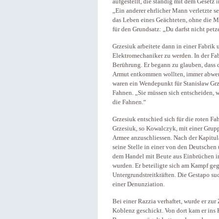
aufgestellt, die ständig mit dem Gesetz 
„Ein anderer ehrlicher Mann verletzte s
das Leben eines Geächteten, ohne die Mö
für den Grundsatz: „Du darfst nicht pet
Grzesiuk arbeitete dann in einer Fabrik
Elektromechaniker zu werden. In der Fab
Berührung. Er begann zu glauben, dass 
Armut entkommen wollten, immer abwert
waren ein Wendepunkt für Stanisław Grze
Fahnen. „Sie müssen sich entscheiden, we
die Fahnen.“
Grzesiuk entschied sich für die roten F
Grzesiuk, so Kowalczyk, mit einer Grup
Armee anzuschliessen. Nach der Kapitula
seine Stelle in einer von den Deutsch
dem Handel mit Beute aus Einbrüchen in
wurden. Er beteiligte sich am Kampf ge
Untergrundstreitkräften. Die Gestapo su
einer Denunziation.
Bei einer Razzia verhaftet, wurde er zu
Koblenz geschickt. Von dort kam er ins 