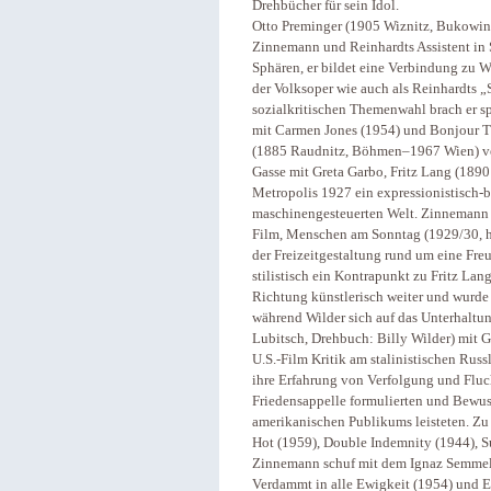
Drehbücher für sein Idol.
Otto Preminger (1905 Wiznitz, Bukowina
Zinnemann und Reinhardts Assistent in 
Sphären, er bildet eine Verbindung zu W
der Volksoper wie auch als Reinhardts „S
sozialkritischen Themenwahl brach er s
mit Carmen Jones (1954) und Bonjour Tri
(1885 Raudnitz, Böhmen–1967 Wien) ve
Gasse mit Greta Garbo, Fritz Lang (1890
Metropolis 1927 ein expressionistisc
maschinengesteuerten Welt. Zinnemann u
Film, Menschen am Sonntag (1929/30, he
der Freizeitgestaltung rund um eine Fr
stilistisch ein Kontrapunkt zu Fritz Lan
Richtung künstlerisch weiter und wurde 
während Wilder sich auf das Unterhaltun
Lubitsch, Drehbuch: Billy Wilder) mit G
U.S.-Film Kritik am stalinistischen Rus
ihre Erfahrung von Verfolgung und Fluc
Friedensappelle formulierten und Bewuss
amerikanischen Publikums leisteten. Zu
Hot (1959), Double Indemnity (1944), S
Zinnemann schuf mit dem Ignaz Semmelw
Verdammt in alle Ewigkeit (1954) und E