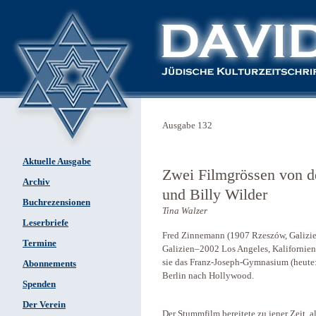
Ausgabe 132
Aktuelle Ausgabe
Zwei Filmgrössen von d
Archiv
und Billy Wilder
Buchrezensionen
Tina Walzer
Leserbriefe
Fred Zinnemann (1907 Rzeszów, Galizi
Termine
Galizien–2002 Los Angeles, Kalifornien
sie das Franz-Joseph-Gymnasium (heute: 
Abonnements
Berlin nach Hollywood.
Spenden
Der Verein
Der Stummfilm bereitete zu jener Zeit, 