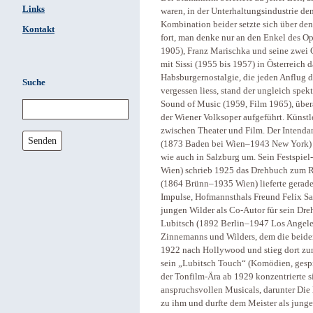
Links
waren, in der Unterhaltungsindustrie de
Kombination beider setzte sich über d
Kontakt
fort, man denke nur an den Enkel des Ope
1905), Franz Marischka und seine zwei O
mit Sissi (1955 bis 1957) in Österreich 
Habsburgernostalgie, die jeden Anflug 
Suche
vergessen liess, stand der ungleich spe
Sound of Music (1959, Film 1965), übera
der Wiener Volksoper aufgeführt. Künstle
zwischen Theater und Film. Der Intenda
Senden
(1873 Baden bei Wien–1943 New York) s
wie auch in Salzburg um. Sein Festspi
Wien) schrieb 1925 das Drehbuch zum Ro
(1864 Brünn–1935 Wien) lieferte gerade 
Impulse, Hofmannsthals Freund Felix Sa
jungen Wilder als Co-Autor für sein Dre
Lubitsch (1892 Berlin–1947 Los Angeles
Zinnemanns und Wilders, dem die beiden s
1922 nach Hollywood und stieg dort zum
sein „Lubitsch Touch“ (Komödien, gespic
der Tonfilm-Ära ab 1929 konzentrierte s
anspruchsvollen Musicals, darunter Die l
zu ihm und durfte dem Meister als junge