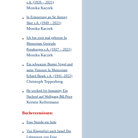
s.A. (1926 – 2021)
Monika Kaczek
In Erinnerung an Sir Antony
Sher s.A. (1949 – 2021)
Monika Kaczek
Ich bin zwei mal geboren In
Memoriam Gertrude
Pressburger s.A. (1927 – 2021)
Monika Kaczek
Ein schwarzer Bunter Vogel und
seine Visionen In Memoriam
Erhard Busek s.A. (1941–2022)
Christoph Tepperberg
He worked for humanity Ein
Nachruf auf Wolfgang Bill Price
Kerstin Kellermann
Buchrezensionen:
Eine Stunde ein Jude
Von Klagenfurt nach Israel Der
Lebensweg von Erna