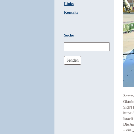
Links
Kontakt
Suche
Senden
Zeremo
Oktobe
SRIN B
https:
Israel
Die An
– ein 