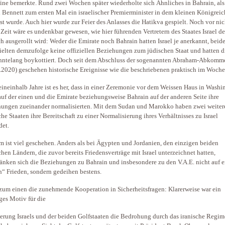
ne bemerkte. Rund zwei Wochen später wiederholte sich Ähnliches in Bahrain, als
i Bennett zum ersten Mal ein israelischer Premierminister in dem kleinen Königreic
st wurde. Auch hier wurde zur Feier des Anlasses die Hatikva gespielt. Noch vor nic
 Zeit wäre es undenkbar gewesen, wie hier führenden Vertretern des Staates Israel de
h ausgerollt wird: Weder die Emirate noch Bahrain hatten Israel je anerkannt, beid
ielten demzufolge keine offiziellen Beziehungen zum jüdischen Staat und hatten d
hntelang boykottiert. Doch seit dem Abschluss der sogenannten Abraham-Abkomm
.2020) geschehen historische Ereignisse wie die beschriebenen praktisch im Woche
ineinhalb Jahre ist es her, dass in einer Zeremonie vor dem Weissen Haus in Washi
 auf der einen und die Emirate beziehungsweise Bahrain auf der anderen Seite ihre
ungen zueinander normalisierten. Mit dem Sudan und Marokko haben zwei weiter
che Staaten ihre Bereitschaft zu einer Normalisierung ihres Verhältnisses zu Israel
det.
m ist viel geschehen. Anders als bei Ägypten und Jordanien, den einzigen beiden
chen Ländern, die zuvor bereits Friedensverträge mit Israel unterzeichnet hatten,
änken sich die Beziehungen zu Bahrain und insbesondere zu den V.A.E. nicht auf 
n“ Frieden, sondern gedeihen bestens.
 zum einen die zunehmende Kooperation in Sicherheitsfragen: Klarerweise war ein
ges Motiv für die
rung Israels und der beiden Golfstaaten die Bedrohung durch das iranische Regim