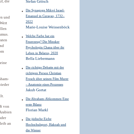
f, die
Stefan Gritsch
Die Synagoge Mikvé Israel-
Emanuel in Curaçao, 1732–
en und
2022
 Wert
Marie-Louise Weissenböck
llen
smus.
Welche Farbe hat ein
raten
Feuerzeug? Die Minsker
Und
Psychologin Chana über ihr
oom
Leben in Belarus, 2020
Bella Liebermann
 eine
Die richtige Debatte mit der
richtigen Person Christian
raham-
Frosch über seinen Film Murer
wieder
– Anatomie eines Prozesses
Jakub Gortat
lt.
Die Abraham-Abkommen Eine
erste Bilanz
ft von
Florian Markl
Arabien
uder
Die jüdische Eiche
leib an
Hochschulsport, Hakoah und
die Wiener