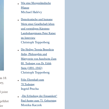
Wie eine Morgenländische
Pflanze
Michael Halévy
Demokratische und humane
Werte einer Gesellschaft leben
und verteidigen Kärntens
Landeshauptmann Peter Kaiser
im Interview
Christoph Tepperberg
Die Heilige Teresia Benedicta
Jüdin, Philosophin und
Märtyrerin von Auschwitz Zum
80. Todestag von Dr. Edith
Stein (1891–1942)
Christoph Tepperberg
am 18.
Felix Ehrenhaft zum
ry,
70.Todestag
Ingrid Prucha
 joint
„Die Erfindung der Einsamkeit“
Paul Auster zum 75. Geburtstag
geführt
Monika Kaczek
der