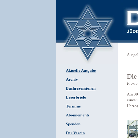
Ausga
Aktuelle Ausgabe
Die
Archiv
Floria
Buchrezensionen
Am 30.
Leserbriefe
eines 
Herzog
Termine
Abonnements
Spenden
Der Verein