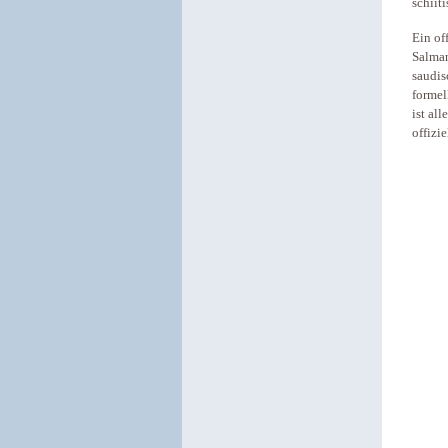
schiit
Ein of
Salman
saudis
formel
ist al
offizi