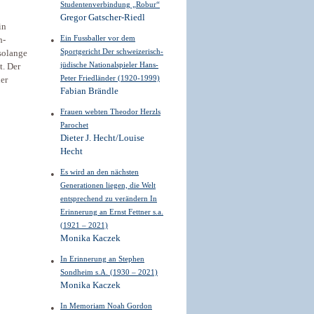
Studentenverbindung „Robur“
Gregor Gatscher-Riedl
in
Ein Fussballer vor dem
h-
Sportgericht Der schweizerisch-
solange
jüdische Nationalspieler Hans-
t. Der
Peter Friedländer (1920-1999)
der
Fabian Brändle
Frauen webten Theodor Herzls
Parochet
Dieter J. Hecht/Louise
Hecht
Es wird an den nächsten
Generationen liegen, die Welt
entsprechend zu verändern In
Erinnerung an Ernst Fettner s.a.
(1921 – 2021)
Monika Kaczek
In Erinnerung an Stephen
Sondheim s.A. (1930 – 2021)
Monika Kaczek
In Memoriam Noah Gordon