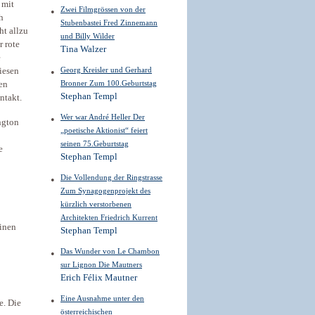
 mit
Zwei Filmgrössen von der
h
Stubenbastei Fred Zinnemann
ht allzu
und Billy Wilder
r rote
Tina Walzer
e
Georg Kreisler und Gerhard
iesen
Bronner Zum 100.Geburtstag
en
Stephan Templ
ntakt.
Wer war André Heller Der
ngton
„poetische Aktionist“ feiert
seinen 75.Geburtstag
e
Stephan Templ
Die Vollendung der Ringstrasse
Zum Synagogenprojekt des
kürzlich verstorbenen
Architekten Friedrich Kurrent
einen
Stephan Templ
Das Wunder von Le Chambon
sur Lignon Die Mautners
Erich Félix Mautner
Eine Ausnahme unter den
e. Die
österreichischen