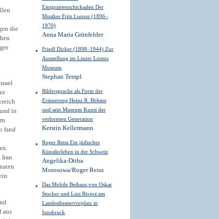
Emigrantenschicksalen Der
llen
Musiker Fritz Lunzer (1896–
1970)
gen die
Anna Maria Grünfelder
chen
ger
Friedl Dicker (1898–1944) Zur
Ausstellung im Linzer Lentos
Museum
Stephan Templ
srael
Bildersprache als Form der
er
Erinnerung Heinz R. Böhme
ereich
und sein Museum Kunst der
 und in
verlorenen Generation
um
Kerstin Kellermann
o fand
Roger Reiss Ein jüdisches
en.
Künstlerleben in der Schweiz
 Iran
Angelika-Ditha
naten
Morosowa/Roger Reiss
ein
Das Mobile Bethaus von Oskar
Stocker und Luis Rivera am
und
Landestheatervorplatz in
l aus
Innsbruck