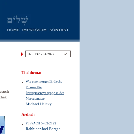
Titelthema:
Wie eine morgenländische
Pflanze Die
Besuch
Portugiesensynagoge in der
zchak
Marcusstrasse
Michael Halévy
Artikel:
PESSACH 5782/2022
Rabbiner Joel Berger