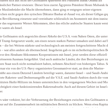
 haben sich aus Sicht der Golfstaaten spätestens seit Präsident Barak Obama als
ässlicher Partner erwiesen: Dieser liess zuerst Ägyptens Präsident Hosni Mubarak fa
e Muslimbrüder die Macht übernehmen, dann ging er entgegen seiner eigenen
echen nicht gegen den syrischen Diktator Bashar al-Assad vor, als dieser Giftgas ge
n Bevölkerung einsetzte und vereinbarte schliesslich im Atomstreit mit dem iranis
 das sogenannte Wiener Abkommen, über das etliche arabische Staaten kaum weni
t waren als Israel.
ie Golfstaaten sich angesichts dieser Abkehr der U.S.A. vom Nahen Osten, die unter
 Trump fortgesetzt wurde, um einen neuen starken Partner umsahen und dabei auf I
en – die bei Weitem stärkste und technologisch am meisten fortgeschrittene Macht d
 – war alles andere als überraschend. Insgeheim gab es im sicherheitspolitischen B
vor den Abraham-Abkommen Kooperationen mit Israel, jetzt werden diese offiziell
rösserem Ausmass fortgeführt. Und auch arabische Länder, die ihre Beziehungen z
hen Staat noch nicht normalisiert haben, nehmen Abschied von bisherigen Tabus. S
ruar ein von der U.S.-Navy organisiertes Grossmanöver statt, an dem die Marine-
kräfte aus einem Dutzend Ländern beteiligt waren, darunter Israel – und Saudi-Arabi
rte Raketen- und Drohnenangriffe auf die V.A.E. und Saudi-Arabien durch die vom
tützten Huthi-Milizen im Jemen unterstrichen in den vergangenen Wochen und Mo
chtigkeit einer funktionierenden Raketenabwehr. Auch auf diesem Gebiet ist Israel 
er.
s wäre verkürzt, bei der Verbesserung der Beziehungen zwischen den Golfstaaten 
 nur auf die Zusammenarbeit im militärischen Bereich zu blicken. Wenn etwa Kapita