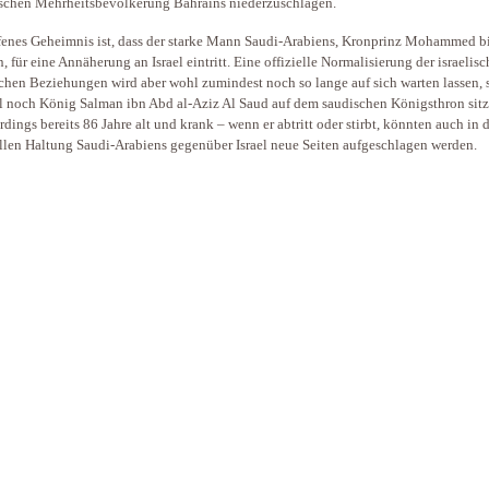
ischen Mehrheitsbevölkerung Bahrains niederzuschlagen.
fenes Geheimnis ist, dass der starke Mann Saudi-Arabiens, Kronprinz Mohammed b
, für eine Annäherung an Israel eintritt. Eine offizielle Normalisierung der israelisc
chen Beziehungen wird aber wohl zumindest noch so lange auf sich warten lassen, 
l noch König Salman ibn Abd al-Aziz Al Saud auf dem saudischen Königsthron sitz
lerdings bereits 86 Jahre alt und krank – wenn er abtritt oder stirbt, könnten auch in 
ellen Haltung Saudi-Arabiens gegenüber Israel neue Seiten aufgeschlagen werden.