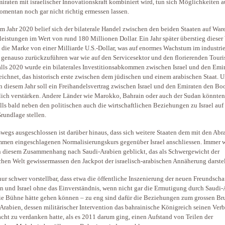
iraten mit israelischer Innovationskraft kombiniert wird, tun sich Möglichkeiten au
omentan noch gar nicht richtig ermessen lassen.
m Jahr 2020 belief sich der bilaterale Handel zwischen den beiden Staaten auf War
leistungen im Wert von rund 180 Millionen Dollar. Ein Jahr später überstieg dieser
s die Marke von einer Milliarde U.S.-Dollar, was auf enormes Wachstum im industrie
 genauso zurückzuführen war wie auf den Servicesektor und den florierenden Touri
lls 2020 wurde ein bilaterales Investitionsabkommen zwischen Israel und den Emi
eichnet, das historisch erste zwischen dem jüdischen und einem arabischen Staat. 
n diesem Jahr soll ein Freihandelsvertrag zwischen Israel und den Emiraten den B
lich verstärken. Andere Länder wie Marokko, Bahrain oder auch der Sudan könnten
lls bald neben den politischen auch die wirtschaftlichen Beziehungen zu Israel auf
rundlage stellen.
wegs ausgeschlossen ist darüber hinaus, dass sich weitere Staaten dem mit den Ab
en eingeschlagenen Normalisierungskurs gegenüber Israel anschliessen. Immer 
n diesem Zusammenhang nach Saudi-Arabien geblickt, das als Schwergewicht der
chen Welt gewissermassen den Jackpot der israelisch-arabischen Annäherung darstel
 nur schwer vorstellbar, dass etwa die öffentliche Inszenierung der neuen Freundscha
n und Israel ohne das Einverständnis, wenn nicht gar die Ermutigung durch Saudi-
ie Bühne hätte gehen können – zu eng sind dafür die Beziehungen zum grossen Br
Arabien, dessen militärischer Intervention das bahrainische Königreich seinen Verb
cht zu verdanken hatte, als es 2011 darum ging, einen Aufstand von Teilen der