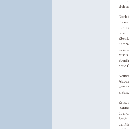
den Em
sich m
Noch i
Dienst
bereit
Sektor
Ebenfa
unterz
noch i
zusätz
ebenfa
neue G
Keines
Abkomm
wird i
arabis
Es ist
Bahrai
über d
Saudi-
der Ma