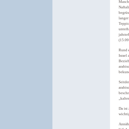
Maschi
Naftal
begrüs
langer
Teppic
unterh
jahrze
(15.09
Rund e
Israel
Bezieh
arabis
bekun
Seitde
arabis
beschr
„kalte
Da ist
wichti
Annähe