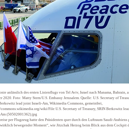
nie anlässlich des ersten Linienflugs von Tel Aviv, Israel nach Manama, Bahrain, 
r 2020. Foto: Matty Stern/U.S. Embassy Jerusalem. Quelle: U.S. Secretary of Treasu
erkowitz lead joint Israeli-Am, Wikimedia Commons, gemeinfrei,
//commons.wikimedia.org/wiki/File:U.S. Secretary of Treasury, SRIN Berkowitz lead
i-Am (50502001362).jpg
reise per Flugzeug hatte den Präsidenten quer durch den Luftraum Saudi-Arabiens 
„wirklich bewegender Moment“, wie Jitzchak Herzog beim Blick aus dem Cockpit 