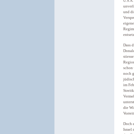
U.S.A.
unverl
und di
Verspr
eigene
Regime
entsetz
Dass d
Donald
stiess
Region
schon 
noch g
jüdisc
im Feb
Streit
Vermeh
unters
die Wi
Vorreit
Doch e
Israel