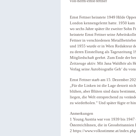
von-herrn-ernst-fettner
Ernst Fettner heiratete 1949 Hilde Oppe
London kennengelernt hatte. 1950 kam i
wo sechs Jahre später ihr zweiter Sohn 
heiratete Ernst Fettner seine Arbeitskoll
Fettner in verschiedenen Metallbetrieben
und 1955 wurde er in Wien Redakteur de
zu deren Einstellung als Tageszeitung 1
Mitgliedschaft geehrt. Zum Ende der ber
Zeitzeuge aktiv. Mit Jana Waldhör als 
Verlag seine Autobiografie Geh‘ du vora
Ernst Fettner starb am 15. Dezember 2021
„Für die Linken ist die Lage derzeit nic
blühen, aber Blüten sind dazu bestimmt
liegen, die Welt entsprechend zu veränd
zu wiederholen.“ Und später fügte er hin
Anmerkungen
1 Young Austria war von 1939 bis 1947 
ÖsterreichInnen, die in Grossbritannien 
2 https://www.volksstimme.at/index.php