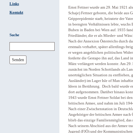
Links
Ernst Fettner wurde am 29. Mai 1921 al
Kontakt
Schaje) Fettner geboren, die beide aus 
Grippeepidemie starb, heiratete der Vat
in beengten Verhältnissen lebte, wuchs E
Buben in Baden bei Wien auf. 1935 fand 
Suche
Friedländer, die er als Mieder- und Wäs
Nach der Annexion Österreichs durch d
erstmals verhaftet, später allerdings f
er wegen angeblichen politischen Wider
forderte die Gestapo ihn auf, das Land i
Senden
März verlängert werden konnte. Am 29. M
zunächst im Norden Schottlands als Land
unerträglichen Situation zu entfliehen, 
Ausländer) im Lager Isle of Man inhafti
Ideen in Berührung. Doch bald wurde er 
dort aufgenommen. Darüber hinaus konn
1943 wurde Ernst Fettner Soldat bei de
britischen Armee, und nahm im Juli 1944
Nach einer Zwischenstation in Deutschla
Angehöriger der britischen Armee nach Ö
blieb das einzige Familienmitglied, das
Nach seinem Abschied aus der Armee tra
Jugend (FJÖ) und der Kommunistischen Pa