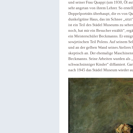
und seiner Frau Quappi (um 1930, Öl au
sehr angetan von ihrem Lehrer. So erstel
Doppelporträts überhaupt, die es von Q
dunkelgrüne Haus, das im Schnee „sitzt
ist ein Teil des Städel Museums zu sehen
noch, hat mir ein Besucher erzählt“, er
ein Meisterschüler Beckmanns. Er emigri
sowjetischen Teil Polens. Auf seinem S
und an der gelben Wand seines Ateliers 
skeptisch an. Der ehemalige Maschinensc
Beckmanns. Seine Arbeiten wurden als „
schwachsinniger Kinder“ diffamiert. G
nach 1945 das Städel Museum wieder auf,