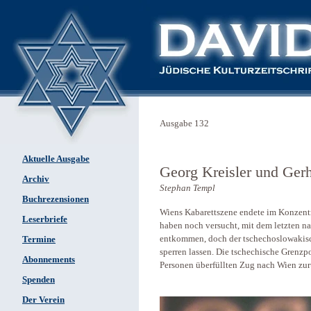
Ausgabe 132
Aktuelle Ausgabe
Georg Kreisler und Ger
Archiv
Stephan Templ
Buchrezensionen
Wiens Kabarettszene endete im Konzent
Leserbriefe
haben noch versucht, mit dem letzten 
entkommen, doch der tschechoslowakisc
Termine
sperren lassen. Die tschechische Grenzpo
Abonnements
Personen überfüllten Zug nach Wien zur
Spenden
Der Verein