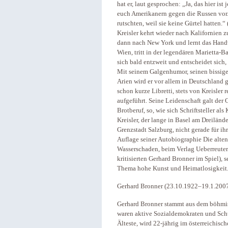
hat er, laut gesprochen: „Ja, das hier i
euch Amerikanern gegen die Russen vor. 
rutschten, weil sie keine Gürtel hatten.
Kreisler kehrt wieder nach Kalifornien z
dann nach New York und lernt das Handw
Wien, tritt in der legendären Marietta-B
sich bald entzweit und entscheidet sich
Mit seinem Galgenhumor, seinen bissigen
Arien wird er vor allem in Deutschland 
schon kurze Libretti, stets von Kreisler
aufgeführt. Seine Leidenschaft galt der
Brotberuf, so, wie sich Schriftsteller al
Kreisler, der lange in Basel am Dreilände
Grenzstadt Salzburg, nicht gerade für ih
Auflage seiner Autobiographie Die alte
Wasserschaden, beim Verlag Ueberreuter 
kritisierten Gerhard Bronner im Spiel), 
Thema hohe Kunst und Heimatlosigkeit
Gerhard Bronner (23.10.1922–19.1.200
Gerhard Bronner stammt aus dem böhmisc
waren aktive Sozialdemokraten und Schu
Älteste, wird 22-jährig im österreichis