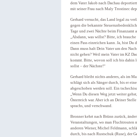
dem Vater Jakob nach Dachau deportiert.
mit seiner Frau nach Maly Trostinec dep
Gerhard versucht, das Land legal zu verl
gegen die bekannte Steuerunbedenklichk
Tage und zwei Nächte beim Finanzamt an
„Alsdann, was willst? Bitte, ich brauch
einen Pass einreichen kann. Ja, bist Du d
Dann muss halt Dein Vater um den Nachw
nicht gehen? Weil mein Vater im KZ Dacha
kommt. Bitte, wovon soll ich bis dahin 
sollst – der Nächste!“
Gerhard bleibt nichts anderes, als im M
schlägt sich als Sänger durch, bis er e
abgeschoben werden soll. Ein tschechis
„Wenn Du diesen Weg jetzt weiter gehst
Österreich war. Aber ich an Deiner Stel
sprachs, und verschwand.
Bronner kehrt nach Brünn zurück, ändert 
Veranstaltungen, wo man Fluchtrouten n
anderen Wiener, Michel Feldmann, schläg
durch, bis nach Rustschuk (Ruse), der G