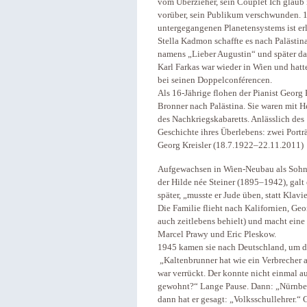
vom Überzieher, sein Couplet Ich glaub 
vorüber, sein Publikum verschwunden. 19
untergegangenen Planetensystems ist erl
Stella Kadmon schaffte es nach Palästin
namens „Lieber Augustin“ und später da
Karl Farkas war wieder in Wien und hatt
bei seinen Doppelconférencen.
Als 16-Jährige flohen der Pianist Georg 
Bronner nach Palästina. Sie waren mit 
des Nachkriegskabaretts. Anlässlich des
Geschichte ihres Überlebens: zwei Portr
Georg Kreisler (18.7.1922–22.11.2011)
Aufgewachsen in Wien-Neubau als Sohn 
der Hilde née Steiner (1895–1942), galt 
später, „musste er Jude üben, statt Klavi
Die Familie flieht nach Kalifornien, Geor
auch zeitlebens behielt) und macht eine
Marcel Prawy und Eric Pleskow.
1945 kamen sie nach Deutschland, um d
„Kaltenbrunner hat wie ein Verbrecher a
war verrückt. Der konnte nicht einmal a
gewohnt?“ Lange Pause. Dann: „Nürnber
dann hat er gesagt: „Volksschullehrer.“