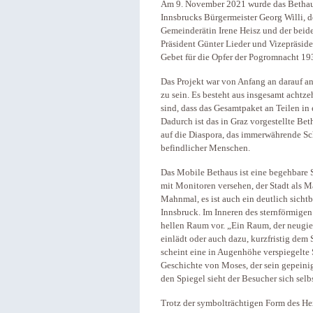
Am 9. November 2021 wurde das Bethaus
Innsbrucks Bürgermeister Georg Willi, 
Gemeinderätin Irene Heisz und der beide
Präsident Günter Lieder und Vizepräsid
Gebet für die Opfer der Pogromnacht 19
Das Projekt war von Anfang an darauf a
zu sein. Es besteht aus insgesamt achtz
sind, dass das Gesamtpaket an Teilen in
Dadurch ist das in Graz vorgestellte Be
auf die Diaspora, das immerwährende Sch
befindlicher Menschen.
Das Mobile Bethaus ist eine begehbare S
mit Monitoren versehen, der Stadt als M
Mahnmal, es ist auch ein deutlich sicht
Innsbruck. Im Inneren des sternförmigen
hellen Raum vor. „Ein Raum, der neugie
einlädt oder auch dazu, kurzfristig de
scheint eine in Augenhöhe verspiegelte 
Geschichte von Moses, der sein gepeinig
den Spiegel sieht der Besucher sich selb
Trotz der symbolträchtigen Form des H