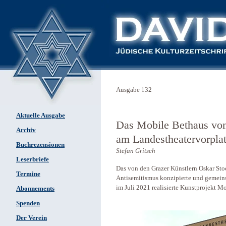
Ausgabe 132
Aktuelle Ausgabe
Das Mobile Bethaus von
Archiv
am Landestheatervorplat
Buchrezensionen
Stefan Gritsch
Leserbriefe
Das von den Grazer Künstlern Oskar Sto
Termine
Antisemitismus konzipierte und gemein
im Juli 2021 realisierte Kunstprojekt M
Abonnements
Spenden
Der Verein