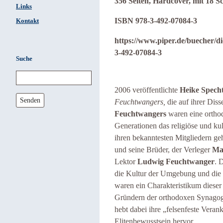
356 Seiten, Hardcover, mit 18 
Links
ISBN 978-3-492-07084-3
Kontakt
https://www.piper.de/buecher/di
3-492-07084-3
Suche
2006 veröffentlichte
Heike Spech
Senden
Feuchtwangers,
die auf ihrer Diss
Feuchtwangers
waren eine orthod
Generationen das religiöse und ku
ihren bekanntesten Mitgliedern geh
und seine Brüder, der Verleger
Ma
Lektor
Ludwig Feuchtwanger
. 
die Kultur der Umgebung und die L
waren ein Charakteristikum dieser
Gründern der orthodoxen Synag
hebt dabei ihre „felsenfeste Vera
Elitenbewusstsein hervor.