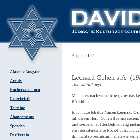
Ausgabe 142
Aktuelle Ausgabe
Leonard Cohen s.A. (1
Archiv
Thomas Varkonyi
Buchrezensionen
Man muss nach vorne leben, aber das Le
Leserbriefe
Rückblick.
Termine
Einst hatte ich den Namen
Leonard Co
Abonnements
mir diesen Herrn Cohen live anzusehen.
und souverän auf der Bühne, sang melan
Spenden
eher desinteressierte Rock-Publikum, da
Der Verein
ihn nicht so beängstigt haben wie seine 