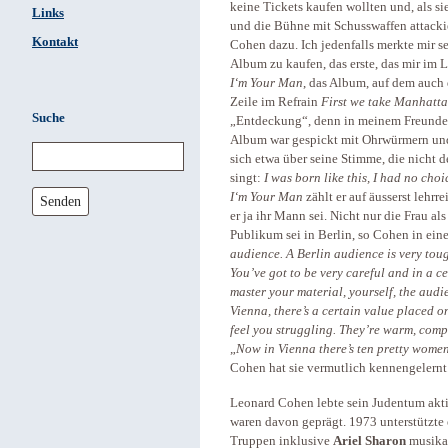
keine Tickets kaufen wollten und, als s
Links
und die Bühne mit Schusswaffen attacki
Kontakt
Cohen dazu. Ich jedenfalls merkte mir 
Album zu kaufen, das erste, das mir im L
I‘m Your Man
, das Album, auf dem auch
Zeile im Refrain
First we take Manhatta
Suche
„Entdeckung“, denn in meinem Freundes
Album war gespickt mit Ohrwürmern und
sich etwa über seine Stimme, die nicht 
singt:
I was born like this, I had no choi
I‘m Your Man
zählt er auf äusserst lehrre
Senden
er ja ihr Mann sei. Nicht nur die Frau a
Publikum sei in Berlin, so Cohen in ein
audience. A Berlin audience is very tough,
You’ve got to be very careful and in a c
master your material, yourself, the audi
Vienna, there’s a certain value placed on
feel you struggling. They’re warm, com
„
Now in Vienna there’s ten pretty women
Cohen hat sie vermutlich kennengelernt
Leonard Cohen lebte sein Judentum aktiv
waren davon geprägt. 1973 unterstützte
Truppen inklusive
Ariel Sharon
musikal