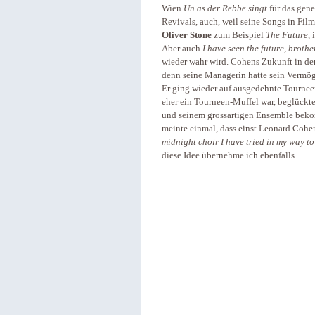
Wien
Un as der Rebbe singt
für das gen
Revivals, auch, weil seine Songs in Fi
Oliver Stone
zum Beispiel
The Future
,
Aber auch
I have seen the future, brother
wieder wahr wird. Cohens Zukunft in den
denn seine Managerin hatte sein Vermö
Er ging wieder auf ausgedehnte Tournee
eher ein Tour­neen-Muffel war, beglück
und seinem grossartigen Ensemble bek
meinte einmal, dass einst Leonard Cohe
midnight choir I have tried in my way to
diese Idee übernehme ich ebenfalls.