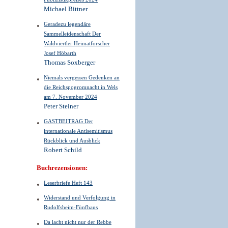
Michael Bittner
Geradezu legendäre
Sammelleidenschaft Der
Waldviertler Heimatforscher
Josef Höbarth
Thomas Soxberger
Niemals vergessen Gedenken an
die Reichspogromnacht in Wels
am 7. November 2024
Peter Steiner
GASTBEITRAG Der
internationale Antisemitismus
Rückblick und Ausblick
Robert Schild
Buchrezensionen:
Leserbriefe Heft 143
Widerstand und Verfolgung in
Rudolfsheim-Fünfhaus
Da lacht nicht nur der Rebbe