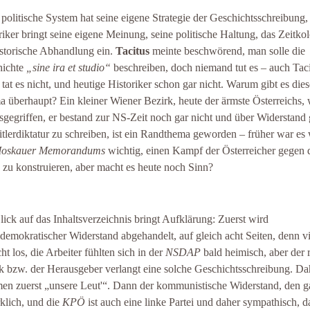
 politische System hat seine eigene Strategie der Geschichtsschreibung,
riker bringt seine eigene Meinung, seine politische Haltung, das Zeitkolo
istorische Abhandlung ein.
Tacitus
meinte beschwörend, man solle die
hichte
„sine ira et studio“
beschreiben, doch niemand tut es – auch Tac
t tat es nicht, und heutige Historiker schon gar nicht. Warum gibt es dies
 überhaupt? Ein kleiner Wiener Bezirk, heute der ärmste Österreichs, 
sgegriffen, er bestand zur NS-Zeit noch gar nicht und über Widerstand
itlerdiktatur zu schreiben, ist ein Randthema geworden – früher war e
oskauer Memorandums
wichtig, einen Kampf der Österreicher gegen 
 zu konstruieren, aber macht es heute noch Sinn?
lick auf das Inhaltsverzeichnis bringt Aufklärung: Zuerst wird
ldemokratischer Widerstand abgehandelt, auf gleich acht Seiten, denn v
ht los, die Arbeiter fühlten sich in der
NSDAP
bald heimisch, aber der 
k bzw. der Herausgeber verlangt eine solche Geschichtsschreibung. Da
n zuerst „unsere Leut'“. Dann der kommunistische Widerstand, den g
rklich, und die
KPÖ
ist auch eine linke Partei und daher sympathisch, d