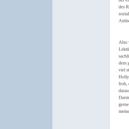
des R
sozia
Antis
Also 
Lektü
sachl
dem g
viel 
Holly
froh,
darau
Darst
gerne
meine