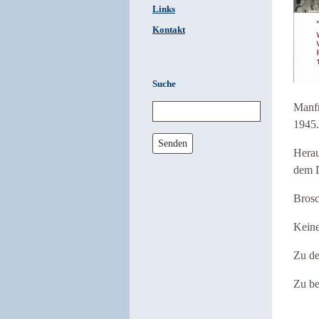
Links
Kontakt
Suche
Manfr
1945.
Senden
Herau
dem D
Brosc
Kein
Zu de
Zu be