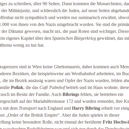
niges zu schreiben, über 90 Seiten. Dann kommen die Monarchisten, da
 der Militärjustiz, und schliesslich die Juden, auf neun Seiten abgehande
offenbar nicht sympathisch und werden nur summarisch erwähnt, obwo
1.000 von ihnen von den Nazis umgebracht wurden. Sie sind die primä
 der Diktatur gewesen, macht nix, die paar Roten sind wichtiger. Diesen
ein eigenes Kapitel über den
Spanischen Bürgerkrieg
gewidmet, das mi
thema wenig zu tun hat.
ksgrenzen sind in Wien keine Ghettomauern, daher kommen auch Men
nderen Bezirken, die beispielsweise am Westbahnhof arbeiteten, im Buc
, die im Bezirk ansässig waren und Opfer der Nazis wurden, fehlen abe
amilie
Pollak
, die das
Café Palmhof
betrieb und im Haus wohnte, dieses
 noch im Besitz der Familie. Auch
Bibrings
fehlen, sie betrieben ein
ergeschäft auf der Mariahilferstrasse 172 und wurden ermordet, ihre K
n mit dem
Transport
nach England und
Harry Bibring
erhielt vor eini
den „Order of the British Empire“. Aber die Juden spielen in dieser
ellung keine besondere Rolle, nicht einmal der berühmte
Fritz Hochwä
in waschechter Rudolfsheimer war und sich nur durch das Durchschw