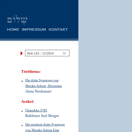
Titelthema:
Die dritte Synagoge von
Murska Sobota, Slowenien
Anna Neuhauser
Artikel:
Chanukka 5785
Rabbiner Joel Berger
Die zerstörte dritte Synagoge
von Murska Sobota Eine