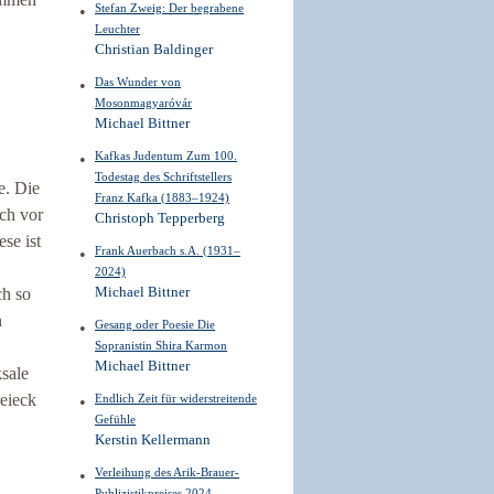
Stefan Zweig: Der begrabene
Leuchter
Christian Baldinger
Das Wunder von
Mosonmagyaróvár
Michael Bittner
Kafkas Judentum Zum 100.
Todestag des Schriftstellers
e. Die
Franz Kafka (1883–1924)
ich vor
Christoph Tepperberg
se ist
Frank Auerbach s.A. (1931–
2024)
ch so
Michael Bittner
n
Gesang oder Poesie Die
Sopranistin Shira Karmon
Michael Bittner
sale
reieck
Endlich Zeit für widerstreitende
Gefühle
Kerstin Kellermann
Verleihung des Arik-Brauer-
Publizistikpreises 2024