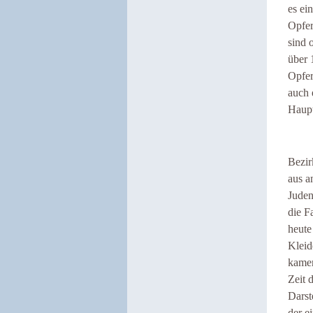
es ei
Opfer
sind 
über 
Opfer
auch 
Haupt
Bezir
aus a
Juden
die F
heute
Kleid
kame
Zeit 
Darst
der e