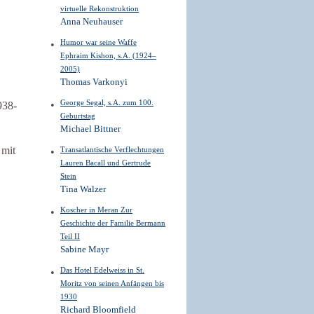
virtuelle Rekonstruktion
Anna Neuhauser
Humor war seine Waffe
Ephraim Kishon, s.A. (1924–
2005)
Thomas Varkonyi
George Segal, s.A. zum 100.
938-
Geburtstag
Michael Bittner
 mit
Transatlantische Verflechtungen
Lauren Bacall und Gertrude
Stein
Tina Walzer
Koscher in Meran Zur
Geschichte der Familie Bermann
Teil II
Sabine Mayr
Das Hotel Edelweiss in St.
Moritz von seinen Anfängen bis
1930
Richard Bloomfield