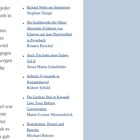
 jeder
Richard Weihs am Semmering
Stephan Templ
rit in
Die Gruftkapelle des Viktor
Alexander Freiherrn von
itus
Erlanger auf dem Pfarrfriedhof
es
in Payerbach
wird
Romeo Reichel
 gegen
Auch Tito hatte seine Gulags
s wegen
Teil II
Anna Maria Grünfelder
die
Jüdische Gymnastik in
Konstantinopel
Robert Schild
Die Gardens Shul in Kapstadt
Cape Town Hebrew
iel war
Congregation
rote
Marie-Louise Weissenböck
her
Rosenkränze, Kreuze und
ab es
Rempler
Michael Bittner
a gab