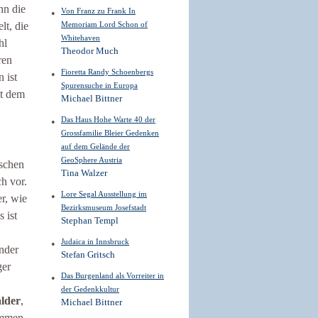
nn die
Von Franz zu Frank In
lt, die
Memoriam Lord Schon of
Whitehaven
hl
Theodor Much
ren
Fioretta Randy Schoenbergs
 ist
Spurensuche in Europa
t dem
Michael Bittner
Das Haus Hohe Warte 40 der
Grossfamilie Bleier Gedenken
auf dem Gelände der
GeoSphere Austria
schen
Tina Walzer
h vor.
Lore Segal Ausstellung im
r, wie
Bezirksmuseum Josefstadt
 ist
Stephan Templ
Judaica in Innsbruck
inder
Stefan Gritsch
ger
Das Burgenland als Vorreiter in
der Gedenkkultur
lder
,
Michael Bittner
immen