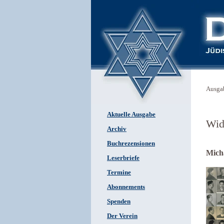
Ausga
Aktuelle Ausgabe
Wid
Archiv
Buchrezensionen
Micha
Leserbriefe
Termine
Abonnements
Spenden
Der Verein