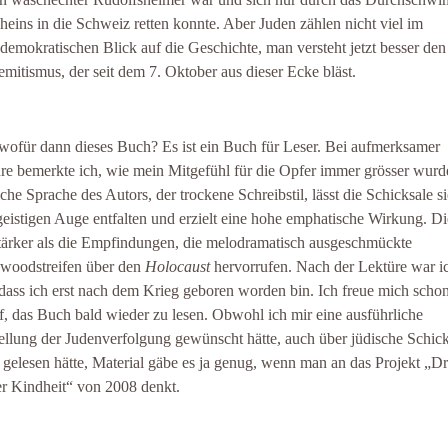
heins in die Schweiz retten konnte. Aber Juden zählen nicht viel im
ldemokratischen Blick auf die Geschichte, man versteht jetzt besser den
emitismus, der seit dem 7. Oktober aus dieser Ecke bläst.
wofür dann dieses Buch? Es ist ein Buch für Leser. Bei aufmerksamer
re bemerkte ich, wie mein Mitgefühl für die Opfer immer grösser wurd
iche Sprache des Autors, der trockene Schreibstil, lässt die Schicksale s
eistigen Auge entfalten und erzielt eine hohe emphatische Wirkung. Die
stärker als die Empfindungen, die melodramatisch ausgeschmückte
woodstreifen über den
Holocaust
hervorrufen. Nach der Lektüre war i
 dass ich erst nach dem Krieg geboren worden bin. Ich freue mich scho
f, das Buch bald wieder zu lesen. Obwohl ich mir eine ausführliche
ellung der Judenverfolgung gewünscht hätte, auch über jüdische Schick
 gelesen hätte, Material gäbe es ja genug, wenn man an das Projekt „D
r Kindheit“ von 2008 denkt.