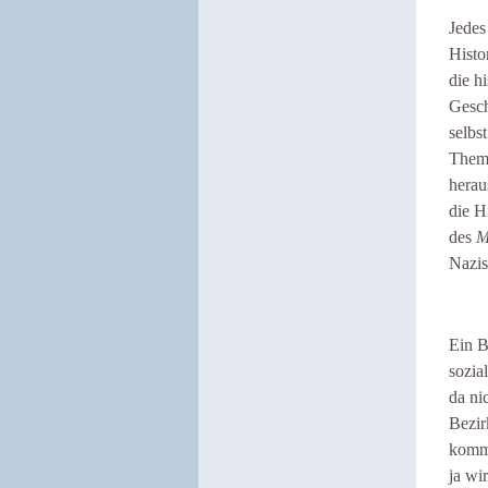
Jedes
Histo
die h
Gesc
selbs
Thema
herau
die H
des
M
Nazis
Ein B
sozia
da nic
Bezir
komme
ja wi