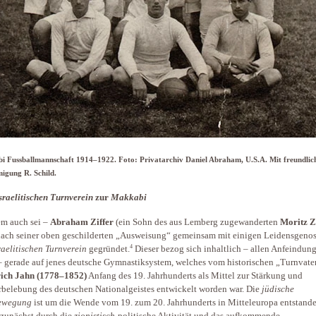
i Fussballmannschaft 1914–1922. Foto: Privatarchiv Daniel Abraham, U.S.A. Mit freundlic
igung R. Schild.
sraelitischen Turnverein
zur
Makkabi
m auch sei –
Abraham
Ziffer
(ein Sohn des aus Lemberg zugewanderten
Moritz Z
nach seiner oben geschilderten „Ausweisung“ gemeinsam mit einigen Leidensgeno
4
raelitischen Turnverein
gegründet.
Dieser bezog sich inhaltlich – allen Anfeindu
– gerade auf jenes deutsche Gymnastiksystem, welches vom historischen „Turnvate
rich Jahn (1778–1852)
Anfang des 19. Jahrhunderts als Mittel zur Stärkung und
belebung des deutschen Nationalgeistes entwickelt worden war. Die
jüdische
ewegung
ist um die Wende vom 19. zum 20. Jahrhunderts in Mitteleuropa entstande