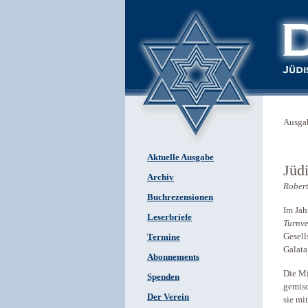
Ausga
Aktuelle Ausgabe
Jüd
Archiv
Robert
Buchrezensionen
Im Jah
Leserbriefe
Turnve
Gesell
Termine
Galata
Abonnements
Die Mi
Spenden
gemisc
Der Verein
sie mi