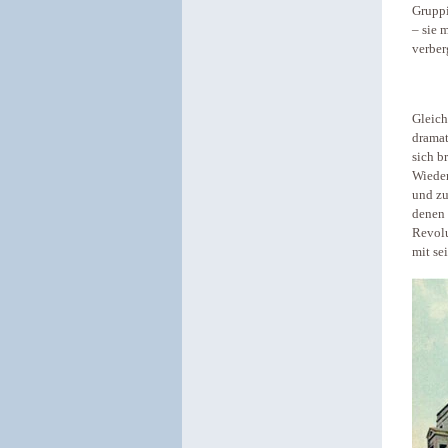
Gruppi
– sie 
verber
Gleich
dramat
sich b
Wieder
und zu
denen 
Revolu
mit se