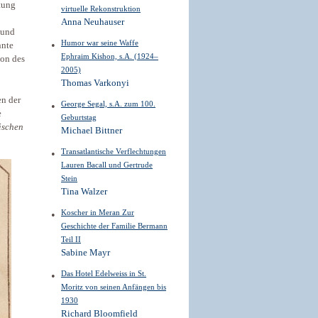
utung
virtuelle Rekonstruktion
Anna Neuhauser
 und
Humor war seine Waffe
nnte
Ephraim Kishon, s.A. (1924–
ion des
2005)
Thomas Varkonyi
en der
George Segal, s.A. zum 100.
e
Geburtstag
ischen
Michael Bittner
Transatlantische Verflechtungen
Lauren Bacall und Gertrude
Stein
Tina Walzer
Koscher in Meran Zur
Geschichte der Familie Bermann
Teil II
Sabine Mayr
Das Hotel Edelweiss in St.
Moritz von seinen Anfängen bis
1930
Richard Bloomfield