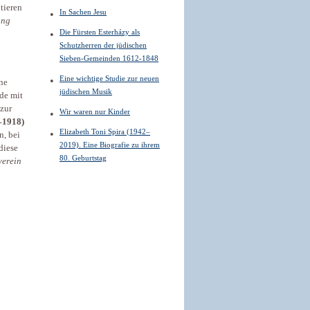
tieren
In Sachen Jesu
ung
Die Fürsten Esterházy als
Schutzherren der jüdischen
Sieben-Gemeinden 1612-1848
Eine wichtige Studie zur neuen
ne
jüdischen Musik
de mit
 zur
Wir waren nur Kinder
–1918)
Elizabeth Toni Spira (1942–
n, bei
2019). Eine Biografie zu ihrem
diese
80. Geburtstag
verein