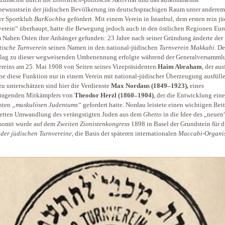
zunächst durch die
zionistisch
-politische Aktivität und das aufkommende
bewusstsein der jüdischen Bevölkerung im deutschsprachigen Raum unter anderem
er Sportklub
BarKochba
gefördert. Mit einem Verein in Istanbul, dem ersten rein j
erein“ überhaupt, hatte die Bewegung jedoch auch in den östlichen Regionen Eur
 Nahen Osten ihre Anhänger gefunden: 23 Jahre nach seiner Gründung änderte der
itische Turnverein
seinen Namen in den national-jüdischen
Turnverein Makkabi
. De
lag zu dieser wegweisenden Umbenennung erfolgte während der Generalversamml
reins am 25. Mai 1908 von Seiten seines Vizepräsidenten
Haim Abraham
, der aus
ne diese Funktion nur in einem Verein mit national-jüdischer Überzeugung ausfülle
zu unterschätzen sind hier die Verdienste
Max Nordaus (1849–1923),
eines
rragenden Mitkämpfers von
Theodor Herzl (1860–1904)
, der die Entwicklung eine
nten
„muskulösen Judentums“
gefordert hatte. Nordau leistete einen wichtigen Beit
etten Umwandlung des verängstigten Juden aus dem
Ghetto
in die Idee des „neuen
somit wurde auf dem
Zweiten Zionistenkongress
1898 in Basel der Grundstein für d
der jüdischen Turnvereine
, die Basis der späteren internationalen
Maccabi-Organi
.