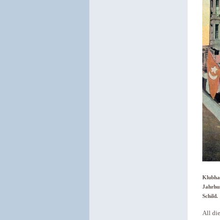
Klubhau
Jahrhun
Schild.
All di