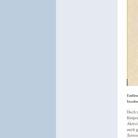
Emblem 
Istanbu
Doch z
Körper
Aktivi
auch g
Turnve