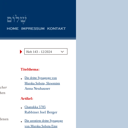
Titelthema:
Die dritte Synagoge von
Murska Sobota, Slowenien
scher
Anna Neuhauser
chen
Artikel:
Chanukka 5785
Rabbiner Joel Berger
 denen
Die zerstörte dritte Synagoge
von Murska Sobota Eine