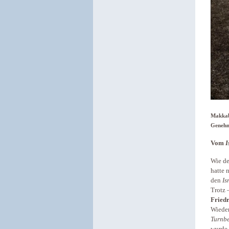
Makkab
Genehm
Vom
I
Wie de
hatte 
den
Is
Trotz 
Fried
Wieder
Turnb