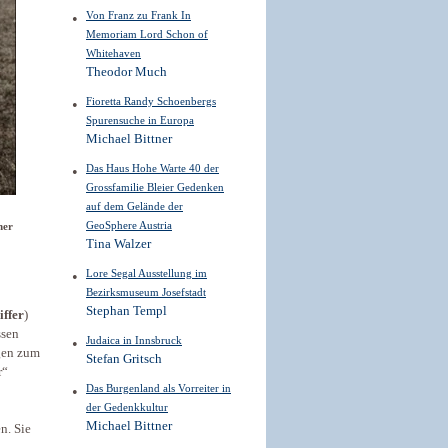
Von Franz zu Frank In
Memoriam Lord Schon of
Whitehaven
Theodor Much
Fioretta Randy Schoenbergs
Spurensuche in Europa
Michael Bittner
Das Haus Hohe Warte 40 der
Grossfamilie Bleier Gedenken
auf dem Gelände der
GeoSphere Austria
her
Tina Walzer
Lore Segal Ausstellung im
Bezirksmuseum Josefstadt
Stephan Templ
iffer
)
ssen
Judaica in Innsbruck
ngen zum
Stefan Gritsch
r“
Das Burgenland als Vorreiter in
der Gedenkkultur
Michael Bittner
n. Sie