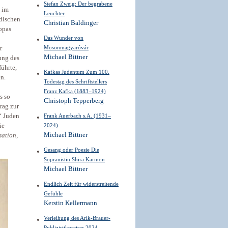
Stefan Zweig: Der begrabene
 im
Leuchter
üdischen
Christian Baldinger
opas
Das Wunder von
Mosonmagyaróvár
r
Michael Bittner
ung des
führte,
Kafkas Judentum Zum 100.
n.
Todestag des Schriftstellers
Franz Kafka (1883–1924)
s so
Christoph Tepperberg
rag zur
Frank Auerbach s.A. (1931–
“ Juden
2024)
ie
Michael Bittner
sation
,
Gesang oder Poesie Die
Sopranistin Shira Karmon
Michael Bittner
Endlich Zeit für widerstreitende
Gefühle
Kerstin Kellermann
Verleihung des Arik-Brauer-
Publizistikpreises 2024