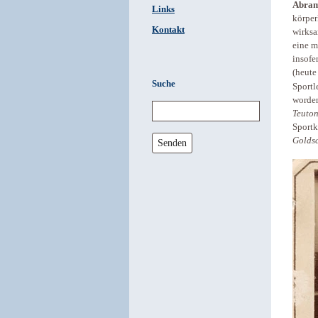
Abram
Links
körper
Kontakt
wirksa
eine m
insofe
(heute
Suche
Sportl
worden
Teuton
Sportk
Golds
Senden