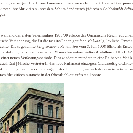
erung verbergen: Die Turner konnten ihr Können nicht in der Öffentlichkeit präsen
mussten ihre Aktivitäten unter dem Schutz der deutsch-jüdischen
Goldschmidt-Stift
gen.
 während des ersten Vereinsjahres 1908/09 erlebte das Osmanische Reich jedoch ei
ische Veränderung, die für die neu ins Leben gerufene
Makkabi
glückliche Umstän
rachte: Die sogenannte
Jungtürkische Revolution
vom 3. Juli 1908 führte als Erstes
herstellung der konstitutionellen Monarchie seitens
Sultan Abdülhamid II. (1842
 einer neuen Verfassungsperiode. Dies wiederum mündete in eine Reihe von Wahle
auch fünf jüdische Vertreter in das neue Parlament einzogen. Gleichzeitig erwirkte 
tion eine grössere versammlungspolitische Freiheit, wonach der
Israelitische Turn
inen Aktivitäten nunmehr in der Öffentlichkeit auftreten konnte.