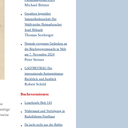
Michael Bittner
Geradezu legendäre
Sammelleidenschaft Der
Waldviertler Heimatforscher
Josef Höbarth
Thomas Soxberger
Niemals vergessen Gedenken an
die Reichspogromnacht in Wels
am 7. November 2024
Peter Steiner
GASTBEITRAG Der
internationale Antisemitismus
Rückblick und Ausblick
Robert Schild
,
Buchrezensionen:
Leserbriefe Heft 143
he
nnötige
Widerstand und Verfolgung in
rweise
Rudolfsheim-Fünfhaus
Da lacht nicht nur der Rebbe