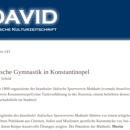
be 143
ische Gymnastik in Konstantinopel
 Schild
r 1909 organisierte der Istanbuler
Jüdische Sportverein Makkabi
(vormals
Israeliti
rein Konstantinopel
) eine Turnvorführung in der
Teutonia
, einem beliebten deuts
schaftsklub im Stadtteil
.
tglieder des
Istanbuler Jüdischen Sportvereins Makkabi
führten vor einem religiös
hten Publikum aus Christen, Juden und Muslimen sportliche Kunststücke vor, bei
t ihrem Körper kunstvolle Übungen zeigten. Der Präsident der
Makkabi
,
Moritz