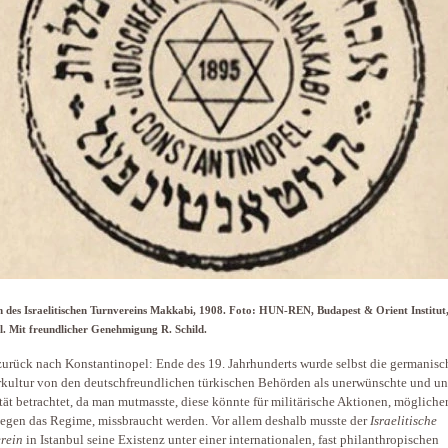
des Israelitischen Turnvereins Makkabi, 1908. Foto: HUN-REN, Budapest & Orient Institut
l. Mit freundlicher Genehmigung R. Schild.
urück nach Konstantinopel: Ende des 19. Jahrhunderts wurde selbst die germanisc
kultur von den deutschfreundlichen türkischen Behörden als unerwünschte und u
tät betrachtet, da man mutmasste, diese könnte für militärische Aktionen, mögliche
egen das Regime, missbraucht werden. Vor allem deshalb musste der
Israelitische
rein
in Istanbul seine Existenz unter einer internationalen, fast philanthropischen