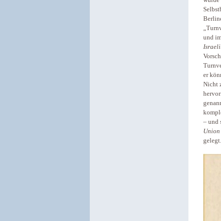
wurde 
Selbst
Berlin
„Turnv
und im
Israel
Vorsch
Turnve
er kön
Nicht 
hervo
genan
kompl
– und 
Union 
gelegt