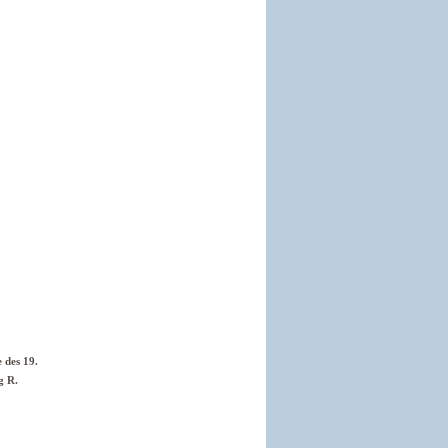
 des 19.
g R.