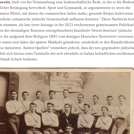
owitz
, hielt vor der Veranstaltung eine leidenschaftliche Rede, in der er die Bede
licher Betätigung hervorhob. Sport und Gymnastik, so argumentierte er, seien die
msten Mittel, mit denen die osmanischen Juden starke, gesunde Körper kultivieren
1
oderne osmanische jüdische Gemeinschaft aufbauen könnten.
Diese Nachricht kö
rn stimmen, als laut einer Aussage in der 2023 erschienenen gemeinsamen Publikat
2
 in der ehemaligen
Teutonia
untergebrachten)
Istanbuler Orient-Instituts
jüdische
er, die aufgrund ihrer Religion 1895 vom dortigen
Deutschen Turnverein
verwiesen
 waren und daher die spätere
Makkabi
gründeten, wiederholt in den Räumlichkeit
3
ia
trainierten. Andere Quellen
vermerken jedoch, dass der neu gegründete jüdisch
lub sich hierzu einer Turnhalle der sich ebenfalls in Galata befindlichen
aschkenas
chmidt-Schule
bediente.