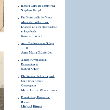
Richard Weihs am Semmering
Stephan Templ
Die Gruftkapelle des Viktor
Alexander Freiherrn von
Erlanger auf dem Pfarrfriedhof
in Payerbach
Romeo Reichel
Auch Tito hatte seine Gulags
Teil II
Anna Maria Grünfelder
Jüdische Gymnastik in
Konstantinopel
Robert Schild
Die Gardens Shul in Kapstadt
Cape Town Hebrew
Congregation
Marie-Louise Weissenböck
Rosenkränze, Kreuze und
Rempler
Michael Bittner