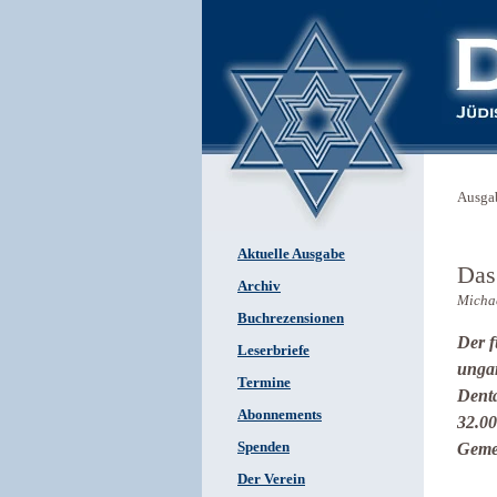
Ausga
Aktuelle Ausgabe
Das
Archiv
Michae
Buchrezensionen
Der f
Leserbriefe
ungar
Termine
Denta
Abonnements
32.00
Spenden
Gemei
Der Verein