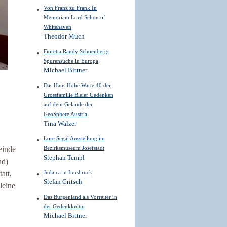
Von Franz zu Frank In
Memoriam Lord Schon of
Whitehaven
Theodor Much
Fioretta Randy Schoenbergs
Spurensuche in Europa
Michael Bittner
Das Haus Hohe Warte 40 der
Grossfamilie Bleier Gedenken
auf dem Gelände der
GeoSphere Austria
Tina Walzer
Lore Segal Ausstellung im
Bezirksmuseum Josefstadt
einde
Stephan Templ
nd)
Judaica in Innsbruck
att,
Stefan Gritsch
leine
Das Burgenland als Vorreiter in
der Gedenkkultur
Michael Bittner