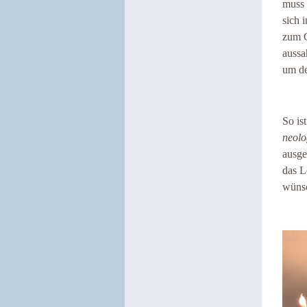
muss 
sich 
zum G
aussa
um d
So is
neol
ausge
das L
wünsc