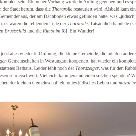
komplett sein. Ein neuer Vorhang wurde in Auftrag gegeben und es sp
in der Stadt herum, dass die
Thorarolle
restauriert wird. Alsbald kam e
emeindehaus, der am Dachboden etwas gefunden hatte, was „jüdisch
h: es waren die fehlenden Teile der
Thorarolle
. Tatsächlich handelte es 
en
Brustschild
und die
Rimonim
.
[8]
Ein Wunder!
t jetzt alles wieder in Ordnung, die kleine Gemeinde, die mit den ander
ogen
Gemeinschaften in Westungarn kooperiert, hat wieder ein komplett
stattetes Bethaus. Leider fehlt noch der
Thorazeiger
, was für den Rabb
esen sehr erschwert. Vielleicht kann jemand einen solchen spenden? W
hen der kleinen Gemeinschaft ein gutes jüdisches Leben und
mazal to