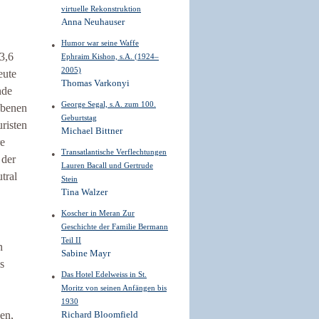
virtuelle Rekonstruktion
Anna Neuhauser
Humor war seine Waffe
3,6
Ephraim Kishon, s.A. (1924–
2005)
eute
Thomas Varkonyi
nde
George Segal, s.A. zum 100.
obenen
Geburtstag
risten
Michael Bittner
re
Transatlantische Verflechtungen
 der
Lauren Bacall und Gertrude
tral
Stein
Tina Walzer
Koscher in Meran Zur
Geschichte der Familie Bermann
Teil II
n
Sabine Mayr
s
Das Hotel Edelweiss in St.
Moritz von seinen Anfängen bis
1930
en,
Richard Bloomfield