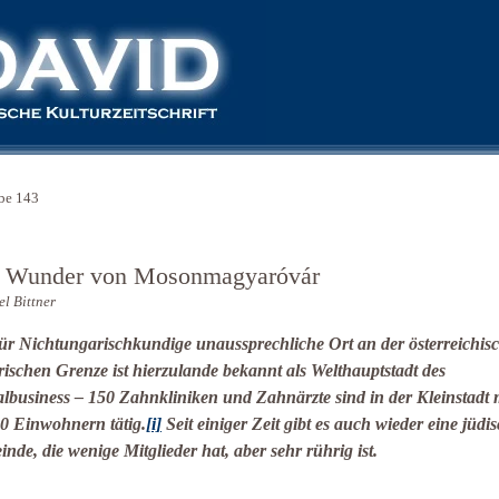
be 143
 Wunder von Mosonmagyaróvár
l Bittner
ür Nichtungarischkundige unaussprechliche Ort an der österreichis
ischen Grenze ist hierzulande bekannt als Welthauptstadt des
lbusiness – 150 Zahnkliniken und Zahnärzte sind in der Kleinstadt 
0 Einwohnern tätig.
[i]
Seit einiger Zeit gibt es auch wieder eine jüdi
nde, die wenige Mitglieder hat, aber sehr rührig ist.