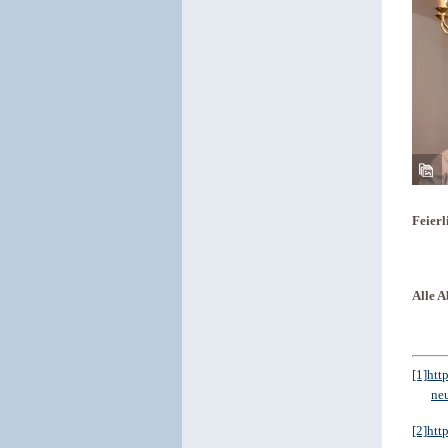
Feierl
Alle A
[1]
htt
ne
[2]
htt