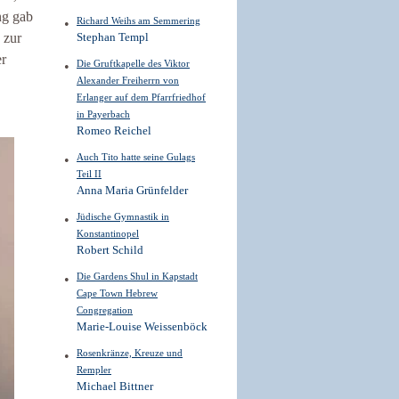
ng gab
Richard Weihs am Semmering
 zur
Stephan Templ
er
Die Gruftkapelle des Viktor
Alexander Freiherrn von
Erlanger auf dem Pfarrfriedhof
in Payerbach
Romeo Reichel
Auch Tito hatte seine Gulags
Teil II
Anna Maria Grünfelder
Jüdische Gymnastik in
Konstantinopel
Robert Schild
Die Gardens Shul in Kapstadt
Cape Town Hebrew
Congregation
Marie-Louise Weissenböck
Rosenkränze, Kreuze und
Rempler
Michael Bittner