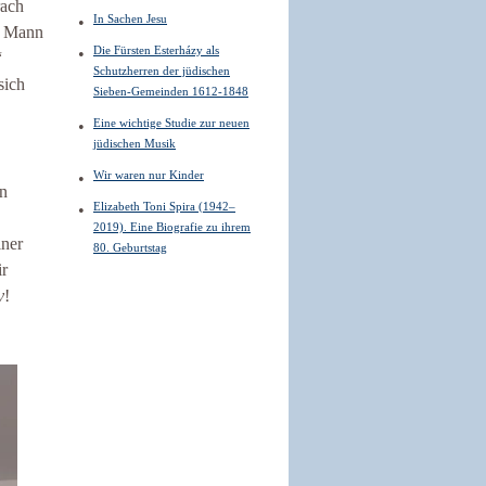
rach
In Sachen Jesu
in Mann
Die Fürsten Esterházy als
“
Schutzherren der jüdischen
sich
Sieben-Gemeinden 1612-1848
Eine wichtige Studie zur neuen
jüdischen Musik
Wir waren nur Kinder
en
Elizabeth Toni Spira (1942–
2019). Eine Biografie zu ihrem
iner
80. Geburtstag
ir
v
!