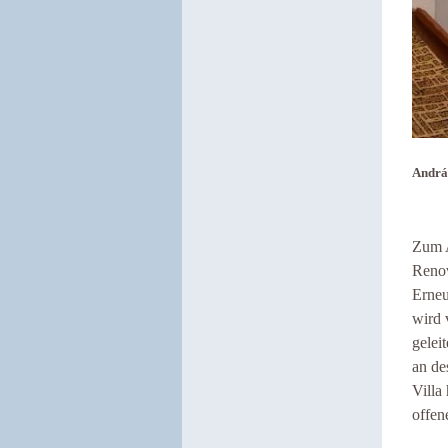
Andrá
Zum A
Renov
Erneu
wird 
gelei
an de
Villa
offen