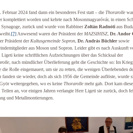
 Februar 2024 fand dann ein besonderes Fest statt – die
Thorarolle
wa
r komplettiert worden und kehrte nach Mosonmagyaróvár, in einen Sc
r Synagoge, zurück und wurde von Rabbiner
Zoltán Radnóti
aus Buda
weiht.
[7]
Anwesend waren der Präsident der
MAZSIHISZ
,
Dr. Andor 
er Präsident der
Kultusgemeinde
Sopron
,
Dr. András Büchler
sowie
ndemitglieder aus Moson und Sopron. Leider gibt es nach Auskunft v
 Ligeti keine schriftlichen Aufzeichnungen über das Schicksal der
rolle
, nach mündlicher Überlieferung geht die Geschichte so: Im Krieg
 die Rolle eingemauert, um sie zu retten, die wenigen Überlebenden d
h
fanden sie wieder, doch als sich 1956 die Gemeinde auflöste, wurde s
Györ weitergegeben, wo es keine
Thorarolle
mehr gab. Dort kam diese
n Teilen an, vor einigen Jahren verlangte Herr Ligeti sie zurück, doch fe
ng und Metallmontierungen.