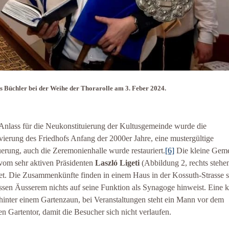
s Büchler bei der Weihe der Thorarolle am 3. Feber 2024.
nlass für die Neukonstituierung der Kultusgemeinde wurde die
ierung des Friedhofs Anfang der 2000er Jahre, eine mustergültige
erung, auch die Zeremonienhalle wurde restauriert.
[6]
Die kleine Gem
vom sehr aktiven Präsidenten
Laszló Ligeti
(Abbildung 2, rechts stehe
tet. Die Zusammenkünfte finden in einem Haus in der Kossuth-Strasse st
ssen Äusserem nichts auf seine Funktion als Synagoge hinweist. Eine k
 hinter einem Gartenzaun, bei Veranstaltungen steht ein Mann vor dem
en Gartentor, damit die Besucher sich nicht verlaufen.