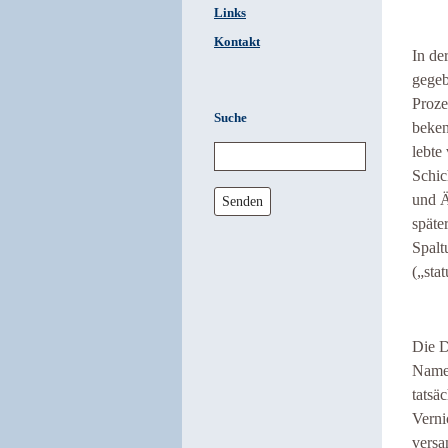
Links
Kontakt
In de
gegeb
Proze
Suche
beken
lebte
Schic
und Ä
Senden
späte
Spalt
(„sta
Die D
Namen
tatsä
Verni
versa