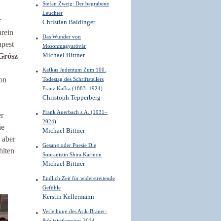
Stefan Zweig: Der begrabene
Leuchter
r
Christian Baldinger
hrein
Das Wunder von
pest
Mosonmagyaróvár
Michael Bittner
Grósz
Kafkas Judentum Zum 100.
on
Todestag des Schriftstellers
Franz Kafka (1883–1924)
Christoph Tepperberg
Frank Auerbach s.A. (1931–
er
2024)
ie
Michael Bittner
 aber
Gesang oder Poesie Die
hlten
Sopranistin Shira Karmon
Michael Bittner
Endlich Zeit für widerstreitende
Gefühle
Kerstin Kellermann
Verleihung des Arik-Brauer-
Publizistikpreises 2024