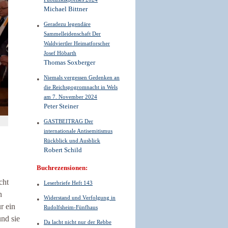
Michael Bittner
Geradezu legendäre
Sammelleidenschaft Der
Waldviertler Heimatforscher
Josef Höbarth
Thomas Soxberger
Niemals vergessen Gedenken an
die Reichspogromnacht in Wels
am 7. November 2024
Peter Steiner
GASTBEITRAG Der
internationale Antisemitismus
Rückblick und Ausblick
Robert Schild
Buchrezensionen:
cht
Leserbriefe Heft 143
n
Widerstand und Verfolgung in
r ein
Rudolfsheim-Fünfhaus
und sie
Da lacht nicht nur der Rebbe