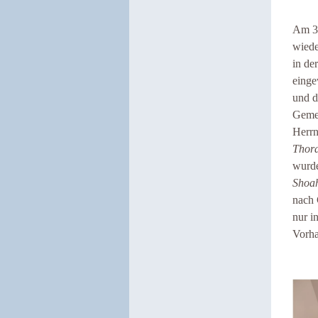
Am 3.
wiede
in de
einge
und d
Gemei
Herrn
Thora
wurde
Shoa
nach 
nur i
Vorha