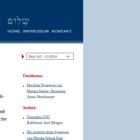
Titelthema:
Die dritte Synagoge von
Murska Sobota, Slowenien
ch-
Anna Neuhauser
Artikel:
mit
Chanukka 5785
sche
Rabbiner Joel Berger
Die zerstörte dritte Synagoge
von Murska Sobota Eine