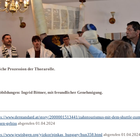
iche Prozession der Thorarolle.
bbildungen: Ingrid Bittner, mit freundlicher Genehmigung.
ps://www.derstandard.at/story/2000001513441/zahntourismus-mit-dem-shuttle-zum
uen-gebiss
abgerufen 01.04.2024
ps://www.jewishgen.org/yizkor/pinkas_hungary/hun358.html
abgerufen 01.04.202