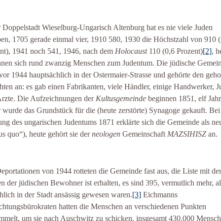
r Doppelstadt Wieselburg-Ungarisch Altenburg hat es nie viele Juden
en, 1705 gerade einmal vier, 1910 580, 1930 die Höchstzahl von 910 (
nt), 1941 noch 541, 1946, nach dem
Holocaust
110 (0,6 Prozent)
[2]
, h
nen sich rund zwanzig Menschen zum Judentum. Die jüdische Gemei
 vor 1944 hauptsächlich in der Ostermaier-Strasse und gehörte den geh
hten an: es gab einen Fabrikanten, viele Händler, einige Handwerker, Ju
rzte. Die Aufzeichnungen der
Kultusgemeinde
beginnen 1851, elf Jah
r wurde das Grundstück für die (heute zerstörte) Synagoge gekauft. Bei
ung des ungarischen Judentums 1871 erklärte sich die Gemeinde als neu
tus quo“), heute gehört sie der
neologen
Gemeinschaft
MAZSIHISZ
an.
eportationen von 1944 rotteten die Gemeinde fast aus, die Liste mit de
 der jüdischen Bewohner ist erhalten, es sind 395, vermutlich mehr, al
chlich in der Stadt ansässig gewesen waren.
[3]
Eichmanns
chtungsbürokraten hatten die Menschen an verschiedenen Punkten
mmelt, um sie nach Auschwitz zu schicken, insgesamt 430.000 Mensch