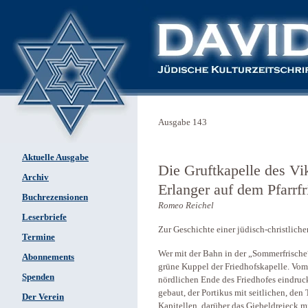
Ausgabe 143
Aktuelle Ausgabe
Die Gruftkapelle des Vi
Archiv
Erlanger auf dem Pfarrf
Buchrezensionen
Romeo Reichel
Leserbriefe
Zur Geschichte einer jüdisch-christliche
Termine
Wer mit der Bahn in der „Sommerfrisch
Abonnements
grüne Kuppel der Friedhofskapelle. Vom 
Spenden
nördlichen Ende des Friedhofes eindruck
gebaut, der Portikus mit seitlichen, de
Der Verein
Kapitellen, darüber das Giebeldreieck m