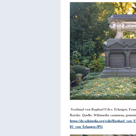
Grabmal von Raphael Frh.v. Erlanger, Fran
Ratzke. Quelle: Wikimedia commons, gemein
https://de.wikipedia.org/wiki/Raphael_von
85_von_Erlanger.JPG