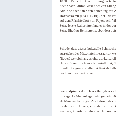
1870 in Paris ihre Uraufführung hatte. 
Kreuz
nach Viktor Alexander von Erlange
Adolfine
nach ihrer Verehelichung mit
A
Hochstraeten (1851–1919)
über. Die Fa
auf dem Pfarrfriedhof von Payerbach. Vi
Seine letzte Ruhestätte fand er in der v
Seine Ehefrau Henriette ist ebendort bei
Schade, dass dieses kulturelle Schmucks
ausreichender Mittel nicht restauriert
Niederösterreich angesichts der kultur
Unterstützung in Aussicht gestellt hat, 
Friedhofseigners. Vielleicht lässt sich
doch noch verwirklichen.
Post scriptum sei noch erwähnt, dass si
Erlanger in Nieder-Ingelheim gemeinnütz
als Mäzenin betätigte. Auch durch das 
Freiherrn von Erlanger, Emile Frédéric 
Zweiges, konnten zahlreiche Unternehm