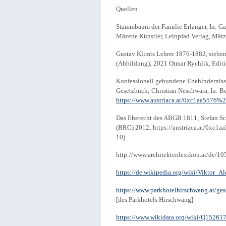
Quellen
Stammbaum der Familie Erlanger, In: Ga
Mäzene Künstler, Leinpfad Verlag, Mär
Gustav Klimts Lehrer 1876-1882, sieben
(Abbildung); 2021 Otmar Rychlik, Edit
Konfessionell gebundene Ehehindernisse
Gesetzbuch; Christian Neschwara, In: B
https://www.austriaca.at/0xc1aa5576
Das Eherecht des ABGB 1811; Stefan Sch
(BRG) 2012; https://austriaca.at/0xc1
10).
http://www.architektenlexikon.at/de/10
https://de.wikipedia.org/wiki/Viktor_
https://www.parkhotelhirschwang.at/ges
[des Parkhotels Hirschwang]
https://www.wikidata.org/wiki/Q15261