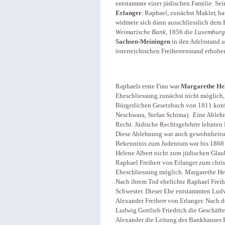
entstammte einer jüdischen Familie. Sei
Erlanger
. Raphael, zunächst Makler, h
widmete sich dann ausschliesslich dem B
Weimarische Bank
, 1856 die
Luxemburg
Sachsen-Meiningen
in den Adelsstand 
österreichischen Freiherrenstand erhobe
Raphaels erste Frau war
Margarethe Hel
Eheschliessung zunächst nicht möglich,
Bürgerlichen Gesetzbuch von 1811 konf
Neschwara, Stefan Schima). Eine Ableh
Recht. Jüdische Rechtsgelehrte lehnten
Diese Ablehnung war auch gewohnheitsrec
Bekenntnis zum Judentum war bis 1868 s
Helene Albert nicht zum jüdischen Glau
Raphael Freiherr von Erlanger zum chris
Eheschliessung möglich. Margarethe Hele
Nach ihrem Tod ehelichte Raphael Freihe
Schwester. Dieser Ehe entstammten Ludw
Alexander Freiherr von Erlanger. Nach 
Ludwig Gottlieb Friedrich die Geschäfte
Alexander die Leitung des Bankhauses E