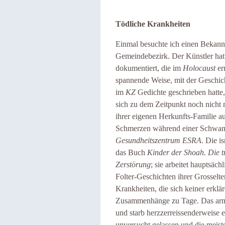
Tödliche Krankheiten
Einmal besuchte ich einen Bekann
Gemeindebezirk. Der Künstler hat
dokumentiert, die im
Holocaust
er
spannende Weise, mit der Geschicht
im
KZ
Gedichte geschrieben hatte,
sich zu dem Zeitpunkt noch nicht 
ihrer eigenen Herkunfts-Familie aus
Schmerzen während einer Schwang
Gesundheitszentrum ESRA
. Die i
das Buch
Kinder der Shoah. Die t
Zerstörung
; sie arbeitet hauptsäc
Folter-Geschichten ihrer Grosselt
Krankheiten, die sich keiner erkl
Zusammenhänge zu Tage. Das arme
und starb herzzerreissenderweise ei
unversucht gelassen und die meist