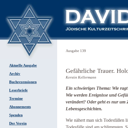
Ausgabe 139
Aktuelle Ausgabe
Gefährliche Trauer. Hol
Archiv
Kerstin Kellermann
Buchrezensionen
Ein schwieriges Thema: Wie ragt
Leserbriefe
Wie werden Ereignisse und Gefüh
Termine
verändert? Oder geht es nur um
Abonnements
Lebensgeschichten.
Spenden
Wie nähert man sich Todesfällen l
Der Verein
Todesfälle sind am schlimmsten. 