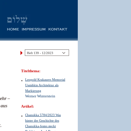
Titelthema:
Leopold Krakauers Memorial
Ussishkin Architektur als
Markierung
Werner Winterstein
mehr –
 aus
Artikel:
Chanukka 5784/2023 Was
hinter der Geschichte des
,
Chanukka-festes steckt