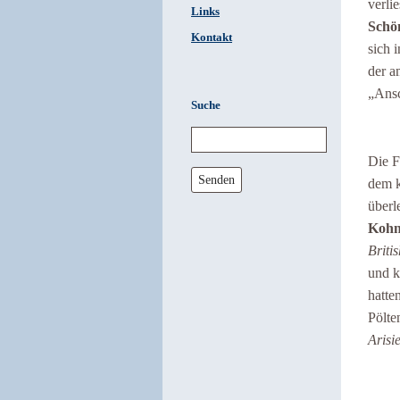
verli
Links
Schö
Kontakt
sich 
der a
„Ansc
Suche
Die F
Senden
dem k
überl
Koh
Britis
und k
hatte
Pölte
Arisi