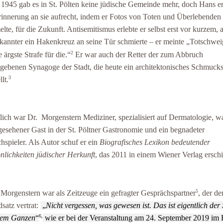
1945 gab es in St. Pölten keine jüdische Gemeinde mehr, doch Hans er
rinnerung an sie aufrecht, indem er Fotos von Toten und Überlebenden
lte, für die Zukunft. Antisemitismus erlebte er selbst erst vor kurzem, a
annter ein Hakenkreuz an seine Tür schmierte – er meinte „Totschwe
2
e ärgste Strafe für die.“
Er war auch der Retter der zum Abbruch
egebenen Synagoge der Stadt, die heute ein architektonisches Schmuck
3
llt.
lich war Dr. Morgenstern Mediziner, spezialisiert auf Dermatologie, w
gesehener Gast in der St. Pöltner Gastronomie und ein begnadeter
hspieler. Als Autor schuf er ein
Biografisches Lexikon bedeutender
nlichkeiten jüdischer Herkunft
, das 2011 in einem Wiener Verlag erschi
5
Morgenstern war als Zeitzeuge ein gefragter Gesprächspartner
, der de
satz vertrat:
„
Nicht vergessen, was gewesen ist. Das ist eigentlich der
6,
dem Ganzen
“
wie er bei der Veranstaltung am 24. September 2019 im