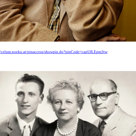
://celum.noeku.at/pinaccess/showpin.do?pinCode=capUfLEpm3tw