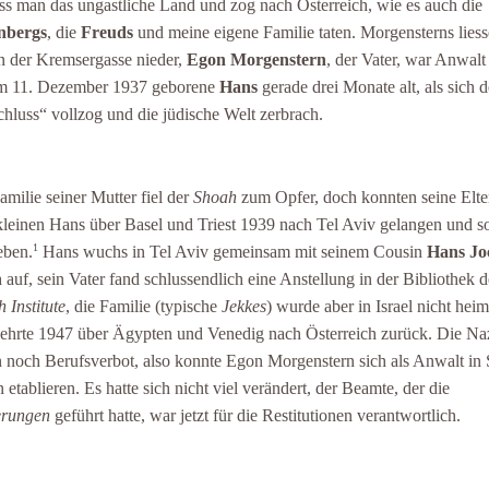
ess man das ungastliche Land und zog nach Österreich, wie es auch die
nbergs
, die
Freuds
und meine eigene Familie taten. Morgensterns lies
in der Kremsergasse nieder,
Egon Morgenstern
, der Vater, war Anwalt
m 11. Dezember 1937 geborene
Hans
gerade drei Monate alt, als sich d
hluss“ vollzog und die jüdische Welt zerbrach.
amilie seiner Mutter fiel der
Shoah
zum Opfer, doch konnten seine Elte
leinen Hans über Basel und Triest 1939 nach Tel Aviv gelangen und s
1
eben.
Hans wuchs in Tel Aviv gemeinsam mit seinem Cousin
Hans Jo
n
auf, sein Vater fand schlussendlich eine Anstellung in der Bibliothek d
h Institute
, die Familie (typische
Jekkes
) wurde aber in Israel nicht hei
ehrte 1947 über Ägypten und Venedig nach Österreich zurück. Die Na
n noch Berufsverbot, also konnte Egon Morgenstern sich als Anwalt in 
n etablieren. Es hatte sich nicht viel verändert, der Beamte, der die
erungen
geführt hatte, war jetzt für die Restitutionen verantwortlich.