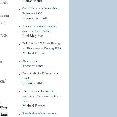
Florian Markl
hielt
Gedanken zu den November -
Pogromen 1938
ls ein
Erwin A. Schmidl
igen
Künstlerische Antworten auf
den Israel-Gaza-Kampf
stück
Lital Megidish
Field Hospital X Israels Beitrag
zur Biennale von Venedig 2019
Michael Bittner
ar
Mein Herzlia
Theodor Much
Das sefardische Kulturerbe in
Israel
4
en.
Robert Schild
Das Leben ein Traum Die
israelische Opernsängerin Chen
n
Reiss
Michael Bittner
 Sinn
Zwei bildende Künstlerinnen
 Haus