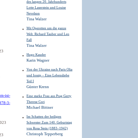
des langen 20. Jahrhunderts
Lotte Laserstein und Louise
Nevelson
Tina Walzer
Mit Operetten um die ganze
Welt. Richard Tauber und Leo
Fall
Tina Walzer
23
Hugo Kauder
Karin Wagner
Von der Ukraine nach Paris Olia
n
und Iossip – Eine Lebensliebe
Teil I
Günter Krenn
n-ist-
Eine starke Frau aus Prag Gerty
Therese Cori
/978-3-
Michael Bittner
Im Schatten der heiligen
2023
Schwester Zum 140. Geburtstag
von Rosa Stein (1883–1942)
Christoph Tepperberg
23