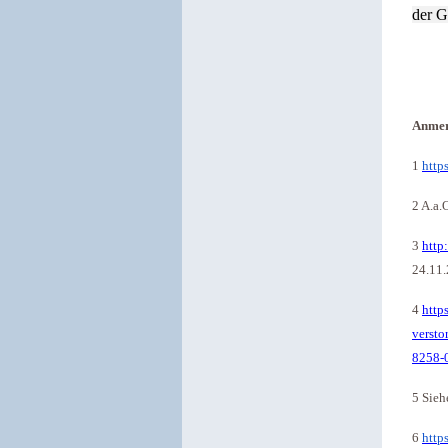
Anme
1
http
2 A.a.
3
http
24.11
4
http
versto
8258-
5 Sieh
6
http