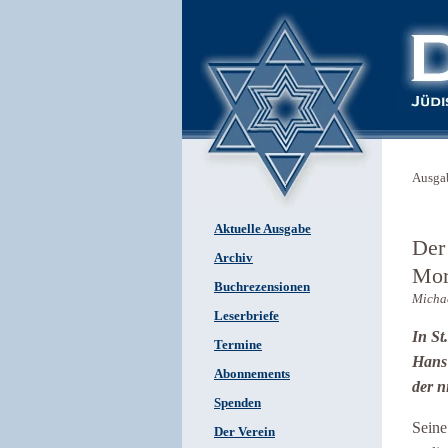
Ausga
Aktuelle Ausgabe
Der 
Archiv
Mor
Buchrezensionen
Michae
Leserbriefe
In St
Termine
Hans 
Abonnements
der n
Spenden
Seine
Der Verein