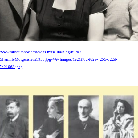
//www.museumnoe.at/de/das-museum/blog/bilder-
05FamilieMorgenstern1955.jpg/@@images/1e21ff8d-f62e-4255-b22d-
7b21063.jpeg