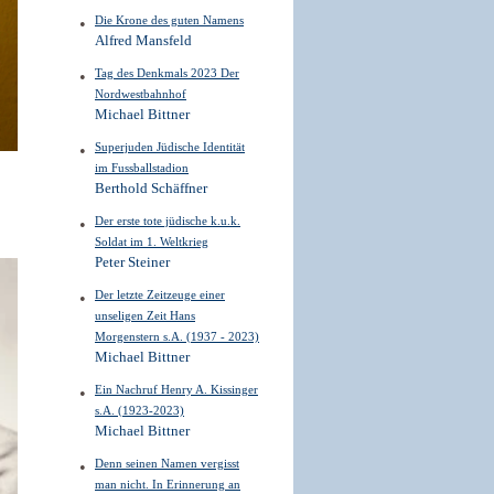
Die Krone des guten Namens
Alfred Mansfeld
Tag des Denkmals 2023 Der
Nordwestbahnhof
Michael Bittner
Superjuden Jüdische Identität
im Fussballstadion
Berthold Schäffner
Der erste tote jüdische k.u.k.
Soldat im 1. Weltkrieg
Peter Steiner
Der letzte Zeitzeuge einer
unseligen Zeit Hans
Morgenstern s.A. (1937 - 2023)
Michael Bittner
Ein Nachruf Henry A. Kissinger
s.A. (1923-2023)
Michael Bittner
Denn seinen Namen vergisst
man nicht. In Erinnerung an