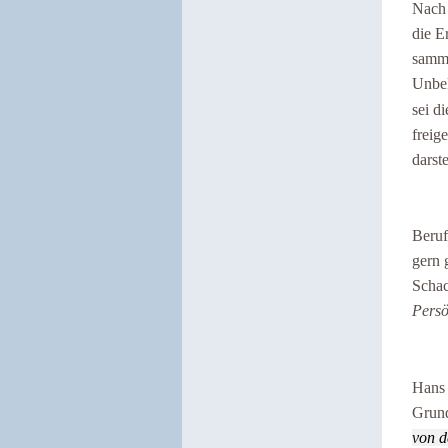
Nach 
die E
samme
Unbek
sei di
freig
darste
Beruf
gern 
Schac
Persö
Hans 
Grund
von 