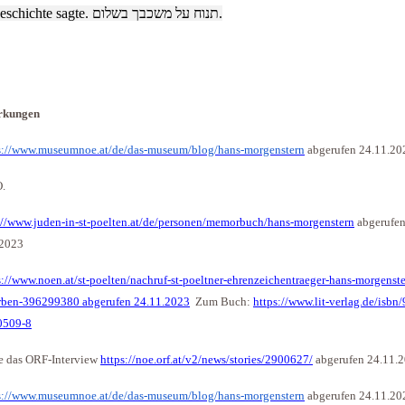
der Geschichte sagte. תנוח על משכבך בשלום.
rkungen
s://www.museumnoe.at/de/das-museum/blog/hans-morgenstern
abgerufen 24.11.20
O.
://www.juden-in-st-poelten.at/de/personen/memorbuch/hans-morgenstern
abgerufe
.2023
s://www.noen.at/st-poelten/nachruf-st-poeltner-ehrenzeichentraeger-hans-morgenster
rben-396299380 abgerufen 24.11.2023
Zum Buch:
https://www.lit-verlag.de/isbn
0509-8
e das ORF-Interview
https://noe.orf.at/v2/news/stories/2900627/
abgerufen 24.11.
s://www.museumnoe.at/de/das-museum/blog/hans-morgenstern
abgerufen 24.11.20