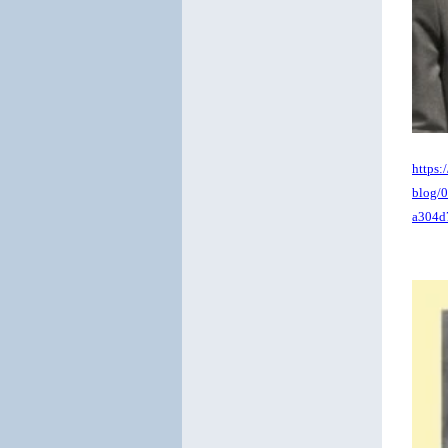
https:
blog/
a304d