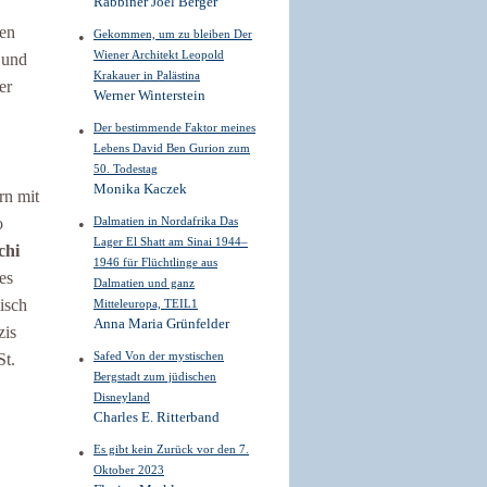
Rabbiner Joel Berger
sen
Gekommen, um zu bleiben Der
Wiener Architekt Leopold
 und
Krakauer in Palästina
er
Werner Winterstein
Der bestimmende Faktor meines
Lebens David Ben Gurion zum
50. Todestag
Monika Kaczek
rn mit
o
Dalmatien in Nordafrika Das
Lager El Shatt am Sinai 1944–
chi
1946 für Flüchtlinge aus
es
Dalmatien und ganz
misch
Mitteleuropa, TEIL1
Anna Maria Grünfelder
zis
Safed Von der mystischen
St.
Bergstadt zum jüdischen
Disneyland
Charles E. Ritterband
Es gibt kein Zurück vor den 7.
Oktober 2023