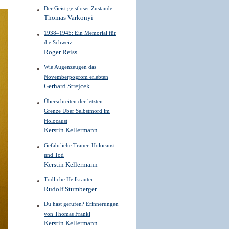
Der Geist geistloser Zustände
Thomas Varkonyi
1938–1945: Ein Memorial für
die Schweiz
Roger Reiss
Wie Augenzeugen das
Novemberpogrom erlebten
Gerhard Strejcek
Überschreiten der letzten
Grenze Über Selbstmord im
Holocaust
Kerstin Kellermann
Gefährliche Trauer. Holocaust
und Tod
Kerstin Kellermann
Tödliche Heilkräuter
Rudolf Stumberger
Du hast gerufen? Erinnerungen
von Thomas Frankl
Kerstin Kellermann