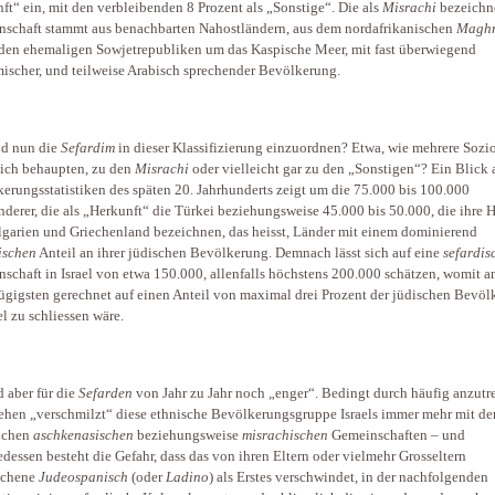
ft“ ein, mit den verbleibenden 8 Prozent als „Sonstige“. Die als
Misrachi
bezeichn
schaft stammt aus benachbarten Nahostländern, aus dem nordafrikanischen
Magh
den ehemaligen Sowjetrepubliken um das Kaspische Meer, mit fast überwiegend
ischer, und teilweise Arabisch sprechender Bevölkerung.
nd nun die
Sefardim
in dieser Klassifizierung einzuordnen? Etwa, wie mehrere Sozi
lich behaupten, zu den
Misrachi
oder vielleicht gar zu den „Sonstigen“? Ein Blick 
erungsstatistiken des späten 20. Jahrhunderts zeigt um die 75.000 bis 100.000
derer, die als „Herkunft“ die Türkei beziehungsweise 45.000 bis 50.000, die ihre 
lgarien und Griechenland bezeichnen, das heisst, Länder mit einem dominierend
ischen
Anteil an ihrer jüdischen Bevölkerung. Demnach lässt sich auf eine
sefardis
schaft in Israel von etwa 150.000, allenfalls höchstens 200.000 schätzen, womit 
ügig­sten gerechnet auf einen Anteil von maximal drei Prozent der jüdischen Bevö
el zu schliessen wäre.
d aber für die
Sefarden
von Jahr zu Jahr noch „enger“. Bedingt durch häufig anzutr
hen „verschmilzt“ diese ethnische Bevölkerungsgruppe Israels immer mehr mit de
ichen
aschkenasischen
beziehungsweise
misrachischen
Gemeinschaften – und
edessen besteht die Gefahr, dass das von ihren Eltern oder vielmehr Gross­eltern
ochene
Judeospanisch
(oder
Ladino
) als Erstes verschwindet, in der nachfolgenden