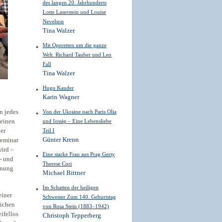
des langen 20. Jahrhunderts
Lotte Laserstein und Louise
Nevelson
Tina Walzer
Mit Operetten um die ganze
Welt. Richard Tauber und Leo
Fall
Tina Walzer
Hugo Kauder
Karin Wagner
n jedes
Von der Ukraine nach Paris Olia
heinen
und Iossip – Eine Lebensliebe
der
Teil I
Günter Krenn
seminar
wird –
Eine starke Frau aus Prag Gerty
- und
Therese Cori
fnung
Michael Bittner
Im Schatten der heiligen
einer
Schwester Zum 140. Geburtstag
eichen
von Rosa Stein (1883–1942)
ifellos
Christoph Tepperberg