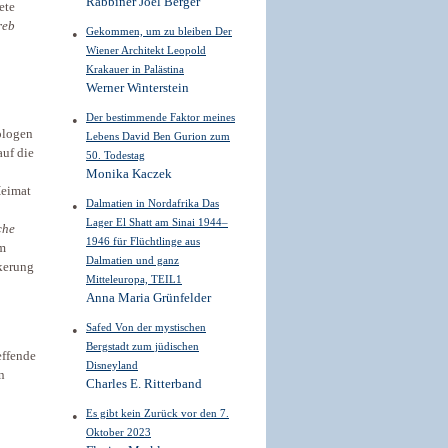
Rabbiner Joel Berger
ete
reb
Gekommen, um zu bleiben Der
Wiener Architekt Leopold
Krakauer in Palästina
Werner Winterstein
Der bestimmende Faktor meines
ologen
Lebens David Ben Gurion zum
auf die
50. Todestag
Monika Kaczek
Heimat
Dalmatien in Nordafrika Das
Lager El Shatt am Sinai 1944–
che
1946 für Flüchtlinge aus
am
Dalmatien und ganz
lkerung
Mitteleuropa, TEIL1
Anna Maria Grünfelder
Safed Von der mystischen
Bergstadt zum jüdischen
effende
Disneyland
n
Charles E. Ritterband
Es gibt kein Zurück vor den 7.
Oktober 2023