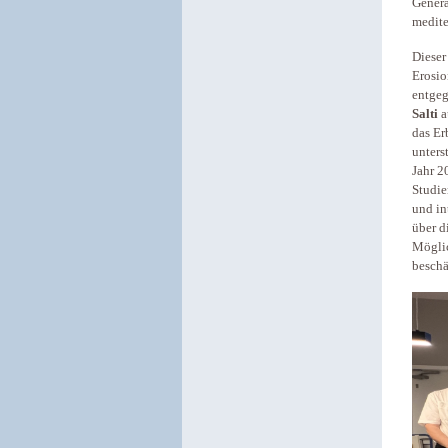
Genera
medite
Dieser
Erosio
entgeg
Salti
a
das Er
unters
Jahr 2
Studie
und in
über d
Möglic
beschä