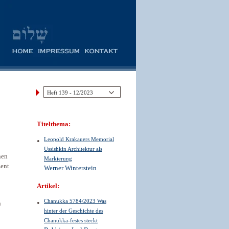
Titelthema:
Leopold Krakauers Memorial
Ussishkin Architektur als
nen
Markierung
zent
Werner Winterstein
Artikel:
Chanukka 5784/2023 Was
n
hinter der Geschichte des
Chanukka-festes steckt