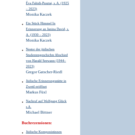
Éva Fahidi-Pusztai, s. A. (1925
– 2023)
Monika Kaczek
Ein Stück Himmel In
Erinnerung an Janina David, s.
A. (1930 – 2023)
Monika Kaczek
Nestor der jüdischen
Studentengeschichte Abschied
von Harald Seewann (1944–
2023)
Gregor Gatscher-Riedl
Jüdische Erinnerungsstätte in
Zwettl eröffnet
Markus Füxl
Nachruf auf Wolfgang Glück
s.A.
Michael Bittner
Buchrezensionen:
Jüdische Komponistinnen