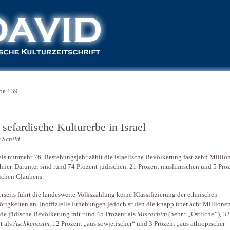
be 139
sefardische Kulturerbe in Israel
 Schild
aels nunmehr 76. Bestehungsjahr zählt die israelische Bevölkerung fast zehn Millio
ner. Darunter sind rund 74 Prozent jüdischen, 21 Prozent muslimischen und 5 Pro
lichen Glaubens.
rseits führt die landesweite Volkszählung keine Klassifizierung der ethnischen
rigkeiten an. Inoffizielle Erhebungen jedoch stufen die knapp über acht Millione
de jüdische Bevölkerung mit rund 45 Prozent als
Misrachim
(hebr.:
„
Östliche
“
), 32
t als
Aschkenasim
, 12 Prozent „aus sowjetischer“ und 3 Prozent „aus äthiopischer