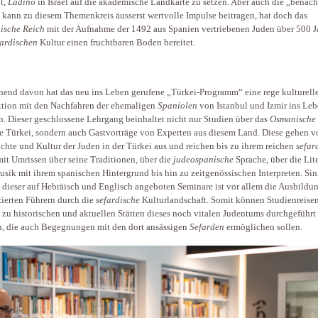
ht,
Ladino
in Israel auf die akademische Landkarte zu setzen. Aber auch die „benach
 kann zu diesem Themenkreis äusserst wertvolle Impulse beitragen, hat doch das
ische Reich
mit der Aufnahme der 1492 aus Spanien vertriebenen Juden über 500 J
fardischen
Kultur einen fruchtbaren Boden bereitet.
end davon hat das neu ins Leben gerufene „Türkei-Programm“ eine rege kulturell
ktion mit den Nachfahren der ehemaligen
Spaniolen
von Istanbul und ­Izmir­ ins Le
n. Dieser geschlossene Lehrgang beinhaltet nicht nur Studien über das
Osmanische
e Türkei, sondern auch Gastvorträge von Experten aus diesem Land. Diese gehen v
chte und Kultur der Juden in der Türkei aus und reichen bis zu ihrem reichen
sefar
mit Umrissen über seine Traditionen, über die
judeospanische
Sprache, über die Lite
sik mit ihrem spanischen Hintergrund bis hin zu zeitgenössischen Interpreten. Si
dieser auf Hebräisch und Englisch angeboten Seminare ist vor allem die Ausbildu
izierten Führern durch die
sefardische
Kulturlandschaft. Somit können Studienreisen
 zu historischen und aktuellen Stätten dieses noch vitalen Judentums durchgeführt
, die auch Begegnungen mit den dort ansässigen
Sefarden
ermöglichen sollen.