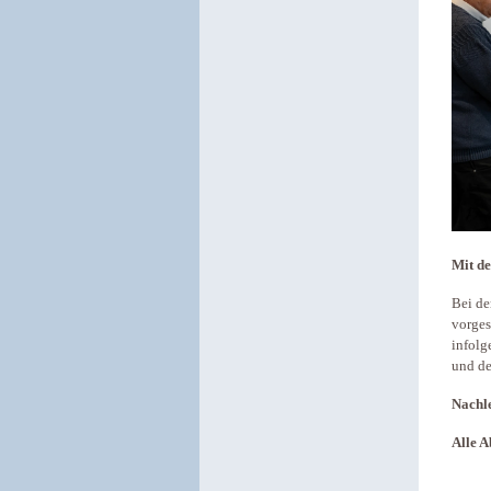
Mit de
Bei de
vorges
infolg
und de
Nachle
Alle A