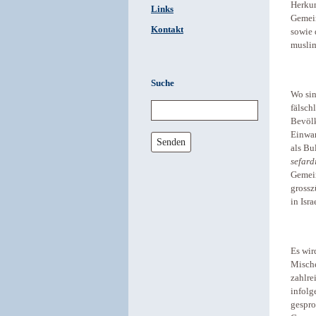
Herkun
Links
Gemein
Kontakt
sowie 
muslim
Suche
Wo si
fälsch
Bevölk
Einwan
Senden
als Bu
sefard
Gemein
grossz
in Isra
Es wir
Mische
zahlre
infolg
gespr