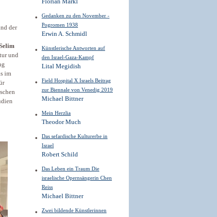
Florian Markl
Gedanken zu den November -
Pogromen 1938
und der
Erwin A. Schmidl
Selim
Künstlerische Antworten auf
tur und
den Israel-Gaza-Kampf
ng
Lital Megidish
as im
Field Hospital X Israels Beitrag
ür
zur Biennale von Venedig 2019
ischen
Michael Bittner
udien
Mein Herzlia
Theodor Much
Das sefardische Kulturerbe in
Israel
Robert Schild
Das Leben ein Traum Die
israelische Opernsängerin Chen
Reiss
Michael Bittner
Zwei bildende Künstlerinnen