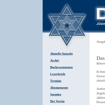
Ausga
Aktuelle Ausgabe
Das 
Archiv
Robert
Buchrezensionen
In Isr
Leserbriefe
Einwoh
christ
Termine
Abonnements
Andere
Zugehö
Spenden
zählen
Der Verein
Prozen