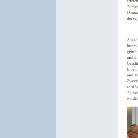
erreic
Türkei
Osman
der
se
Ausgeh
Intera
gerufe
und di
Geschi
Erbe, 
und Mu
Zweck 
zertif
Türkei
werden