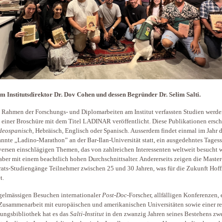
m Institutsdirektor Dr. Dov Cohen und dessen Begründer Dr. Selim Salti.
 Rahmen der Forschungs- und Diplomarbeiten am Institut verfassten Studien werde
n einer Broschüre mit dem Titel LADINAR veröffentlicht. Diese Publikationen ersc
deospanisch
, Hebräisch, Englisch oder Spanisch. Ausserdem findet einmal im Jahr 
nnte „Ladino-Marathon” an der Bar-Ilan-Universität statt, ein ausgedehntes Tages
versen einschlägigen Themen, das von zahlreichen Interessenten weltweit besucht 
 aber mit einem beachtlich hohen Durchschnittsalter. Andererseits zeigen die Master
ats-Studiengänge Teilnehmer zwischen 25 und 30 Jahren, was für die Zukunft Hof
et.
gelmässigen Besuchen internationaler
Post-Doc
-Forscher, allfälligen Konferenzen, 
Zusammenarbeit mit europäischen und amerikanischen Universitäten sowie einer r
ungsbibliothek hat es das
Salti-Institut
in den zwanzig Jahren seines Bestehens zwe