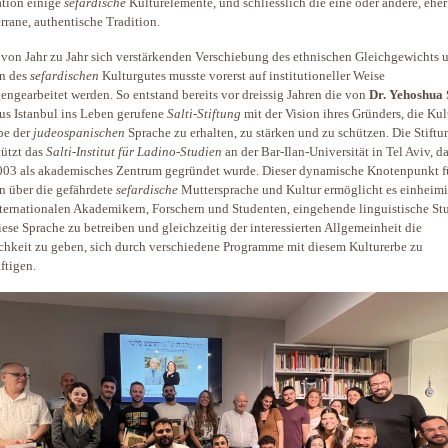
tion einige
sefardische
Kulturelemente, und schliesslich die eine oder andere, eher
rrane, authentische Tradition.
 von Jahr zu Jahr sich verstärkenden Verschiebung des ethnischen Gleichgewichts 
n des
sefardischen
Kulturgutes musste vorerst auf institutioneller Weise
engearbeitet werden. So entstand bereits vor dreissig Jahren die von
Dr. Yehoshua 
us Istanbul ins Leben gerufene
Salti-Stiftung
mit der Vision ihres Gründers, die Kul
be der
judeospanischen
Sprache zu erhalten, zu stärken und zu schützen. Die Stiftu
tützt das
Salti-Institut für Ladino-Studien
an der Bar-Ilan-Universität in Tel Aviv, d
003 als akademisches Zentrum gegründet wurde. Dieser dynamische Knotenpunkt f
n über die gefährdete
sefardische
Muttersprache und Kultur ermöglicht es einheim
ternationalen Akademikern, Forschern und Studenten, eingehende linguistische St
iese Sprache zu betreiben und gleichzeitig der interessierten Allgemeinheit die
hkeit zu geben, sich durch verschiedene Programme mit diesem Kulturerbe zu
ftigen.