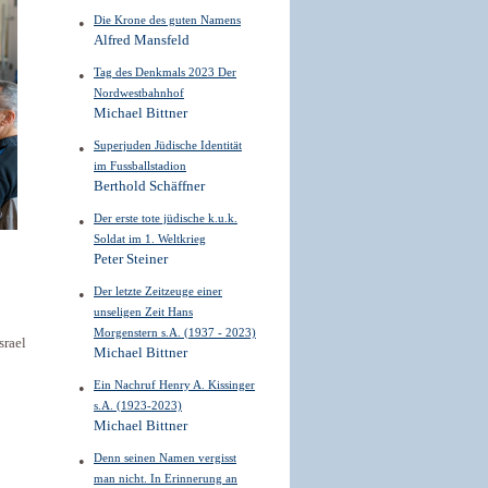
Die Krone des guten Namens
Alfred Mansfeld
Tag des Denkmals 2023 Der
Nordwestbahnhof
Michael Bittner
Superjuden Jüdische Identität
im Fussballstadion
Berthold Schäffner
Der erste tote jüdische k.u.k.
Soldat im 1. Weltkrieg
Peter Steiner
Der letzte Zeitzeuge einer
unseligen Zeit Hans
Morgenstern s.A. (1937 - 2023)
srael
Michael Bittner
Ein Nachruf Henry A. Kissinger
s.A. (1923-2023)
Michael Bittner
Denn seinen Namen vergisst
man nicht. In Erinnerung an