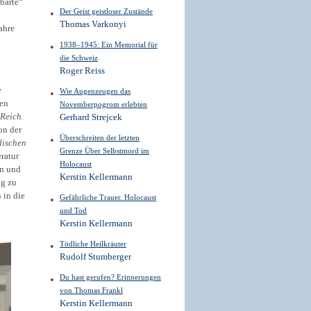
barte“
Der Geist geistloser Zustände
Thomas Varkonyi
ahre
1938–1945: Ein Memorial für
die Schweiz
Roger Reiss
e
Wie Augenzeugen das
ben
Novemberpogrom erlebten
 Reich
Gerhard Strejcek
on der
Überschreiten der letzten
dischen
Grenze Über Selbstmord im
ratur
Holocaust
nn und
Kerstin Kellermann
ng zu
 in die
Gefährliche Trauer. Holocaust
und Tod
Kerstin Kellermann
Tödliche Heilkräuter
Rudolf Stumberger
Du hast gerufen? Erinnerungen
von Thomas Frankl
Kerstin Kellermann