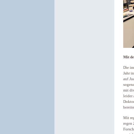
Mit de
Die im
Jahr i
auf
Ju
sogena
mit di
leider
Doktor
bereit
Mit re
regen 
Forsch