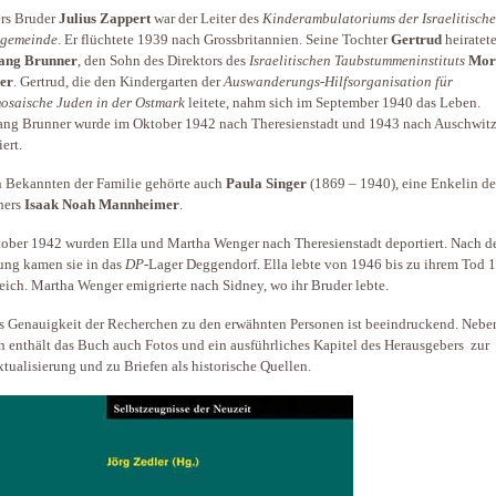
rs Bruder
Julius Zappert
war der Leiter des
Kinderambulatoriums der Israelitisch
sgemeinde
. Er flüchtete 1939 nach Grossbritannien. Seine Tochter
Gertrud
heiratet
ang Brunner
, den Sohn des Direktors des
Israelitischen Taubstummeninstituts
Mor
er
. Gertrud, die den Kindergarten der
Auswanderungs-Hilfsorganisation für
osaische Juden in der Ostmark
leitete, nahm sich im September 1940 das Leben.
ng Brunner wurde im Oktober 1942 nach Theresienstadt und 1943 nach Auschwit
eportiert.
 Bekannten der Familie gehörte auch
Paula Singer
(1869 – 1940), eine Enkelin de
ners
Isaak Noah Mannheimer
.
ober 1942 wurden Ella und Martha Wenger nach Theresienstadt deportiert. Nach d
ung kamen sie in das
DP
-Lager Deggendorf. Ella lebte von 1946 bis zu ihrem Tod 
eich. Martha Wenger emigrierte nach Sidney, wo ihr Bruder lebte.
s Genauigkeit der Recherchen zu den erwähnten Personen ist beeindruckend. Nebe
n enthält das Buch auch Fotos und ein ausführliches Kapitel des Herausgebers zur
tualisierung und zu Briefen als historische Quellen.