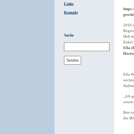
Links
https:
Kontakt
geschi
2016 w
Regen
Suche
Heft m
Enkel
Ella (
Hartw
Senden
Ella W
wichti
Jüdinn
„Ich 
einem 
Ihre z
der
IK