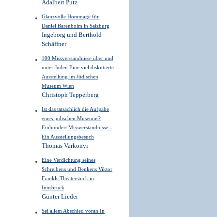
Adalbert Putz
Glanzvolle Hommage für
Daniel Barenboim in Salzburg
Ingeborg und Berthold
Schäffner
100 Missverständnisse über und
unter Juden Eine viel diskutierte
Ausstellung im Jüdischen
Museum Wien
Christoph Tepperberg
Ist das tatsächlich die Aufgabe
eines jüdischen Museums?
Einhundert Missverständnisse –
Ein Ausstellungsbesuch
Thomas Varkonyi
Eine Verdichtung seines
Schreibens und Denkens Viktor
Frankls Theaterstück in
Innsbruck
Günter Lieder
Sei allem Abschied voran In