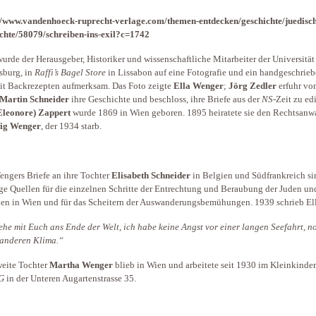
//www.vandenhoeck-ruprecht-verlage.com/themen-entdecken/geschichte/juedisc
chte/58079/schreiben-ins-exil?c=1742
urde der Herausgeber, Historiker und wissenschaftliche Mitarbeiter der Universität
sburg, in
Raffi’s Bagel Store
in Lissabon auf eine Fotografie und ein handgeschrie
it Backrezepten aufmerksam. Das Foto zeigte
Ella Wenger
;
Jörg Zedler
erfuhr vo
Martin Schneider
ihre Geschichte und beschloss, ihre Briefe aus der
NS
-Zeit zu ed
Eleonore) Zappert
wurde 1869 in Wien geboren. 1895 heiratete sie den Rechtsanw
ig Wenger
, der 1934 starb.
engers Briefe an ihre Tochter
Elisabeth Schneider
in Belgien und Südfrankreich si
ge Quellen für die einzelnen Schritte der Entrechtung und Beraubung der Juden un
en in Wien und für das Scheitern der Auswanderungsbemühungen. 1939 schrieb El
gehe
mit Euch
ans Ende der Welt, ich habe keine Angst vor einer langen Seefahrt, n
anderen Klima.“
weite Tochter
Martha Wenger
blieb in Wien und arbeitete seit 1930 im Kleinkinde
G
in der Unteren Augartenstrasse 35.