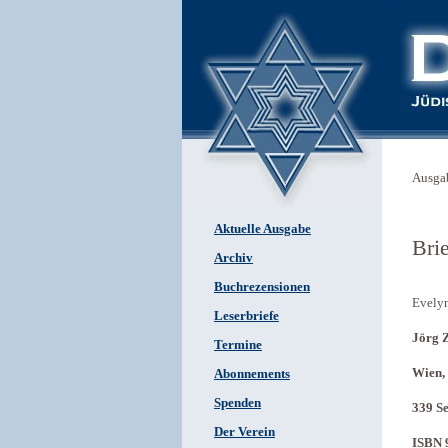
Ausga
Aktuelle Ausgabe
Bri
Archiv
Buchrezensionen
Evely
Leserbriefe
Jörg Z
Termine
Wien,
Abonnements
Spenden
339 Se
Der Verein
ISBN 