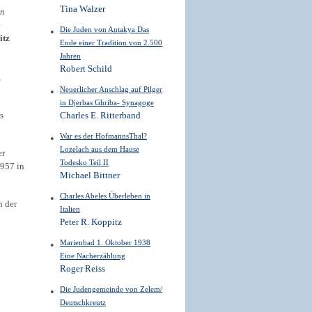
Tina Walzer
en
e
Die Juden von Antakya Das
itz
Ende einer Tradition von 2.500
Jahren
Robert Schild
z
Neuerlicher Anschlag auf Pilger
in Djerbas Ghriba- Synagoge
s
Charles E. Ritterband
War es der HofmannsThal?
Lozelach aus dem Hause
er
Todesko Teil II
1957 in
Michael Bittner
Charles Abeles Überleben in
n der
Italien
Peter R. Koppitz
Marienbad 1. Oktober 1938
Eine Nacherzählung
Roger Reiss
Die Judengemeinde von Zelem/
Deutschkreutz