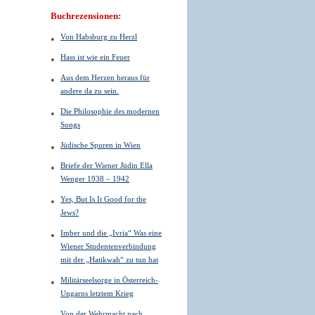
Buchrezensionen:
Von Habsburg zu Herzl
Hass ist wie ein Feuer
Aus dem Herzen heraus für
andere da zu sein.
Die Philosophie des modernen
Songs
Jüdische Spuren in Wien
Briefe der Wiener Jüdin Ella
Wenger 1938 – 1942
Yes, But Is It Good for the
Jews?
Imber und die „Ivria“ Was eine
Wiener Studentenverbindung
mit der „Hatikwah“ zu tun hat
Militärseelsorge in Österreich-
Ungarns letztem Krieg
Von der Wehrmacht nach