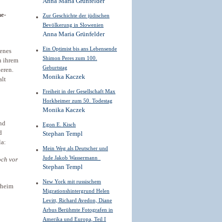
Anna Maria Grünfelder
he-
Zur Geschichte der jüdischen
Bevölkerung in Slowenien
Anna Maria Grünfelder
Ein Optimist bis ans Lebensende
benes
Shimon Peres zum 100.
n ihrem
Geburtstag
ieren.
Monika Kaczek
alt
Freiheit in der Gesellschaft Max
Horkheimer zum 50. Todestag
Monika Kaczek
nd
Egon E. Kisch
d
Stephan Templ
la:
Mein Weg als Deutscher und
Jude Jakob Wassermann
och vor
Stephan Templ
New York mit russischem
rheim
Migrationshintergrund Helen
Levitt, Richard Avedon, Diane
Arbus Berühmte Fotografen in
Amerika und Europa, Teil I