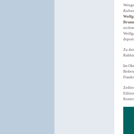
Wenge
Kultu
Wolfg
Brunn
nichtm
Wolfga
d
Zu den
Rabbi
Im Okt
Befrei
Frankr
Zedler
Editio
Kontex