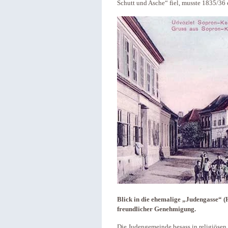
Schutt und Asche“ fiel, musste 1835/36 
Blick in die ehemalige „Judengasse“ (H
freundlicher Genehmigung.
Die Judengemeinde besass in religiöse