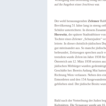
auf ihr Angebot einer
Jeschiwa
war.
Der wohl herausragendste
Zelemer
Rabb
Bevölkerung 51 Jahre lang in streng or
Schüler unterrichtete. In diesem Zusam
Horowitz
, der spätere Stadtrabbiner vo
Tochter eines
Zelemer
„Schutzjuden“ ver
leitete. In dieser christlich-jüdische
gut miteinander aus. So manche jüdische
befreundet; Zeitzeugen sprechen auch v
trotzdem wurde
Zelem
im Jahre 1938 für
Österreich am 12. März 1938 setzten auch
jüdischen Mitbürger wurden gedemütigt 
Geschäfte her. Bereits Anfang Mai hatten
Richtung Wien verlassen. Neben den ei
Ermordeten und den 154 Ausgewanderten
geblieben sind. Der jüdische Besitz wur
Bald nach der Vertreibung der Juden be
Kultstätten. Die Synagoge wurde am 16. 