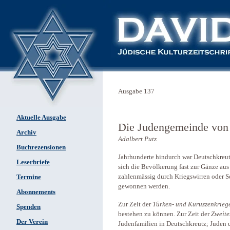
Ausgabe 137
Aktuelle Ausgabe
Die Judengemeinde von
Archiv
Adalbert Putz
Buchrezensionen
Jahrhunderte hindurch war Deutschkreut
Leserbriefe
sich die Bevölkerung fast zur Gänze a
zahlenmässig durch Kriegswirren oder 
Termine
gewonnen werden.
Abonnements
Zur Zeit der
Türken- und Kuruzzenkrieg
Spenden
bestehen zu können. Zur Zeit der
Zweite
Der Verein
Judenfamilien in Deutschkreutz; Juden u