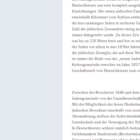
Deutschkreutz war eine komplett ausge
Einrichtungen. Die ersten jüdischen Fami
eineinhalb Kilometer vom Schloss entfer
die hier ansässigen Juden in sicherere 
Zahl der jüdischen Zuwanderer stetig an
immer drängender wurde. Zu dieser Zeit
war bis zu 220 Meter breit und bot so r
der Juden vor allem in den 1830er Jahre
die jüdischen Zuzügler, die auf diese W
ist immer die Rede von der „neuen Juden
Kultusgemeinde erreichte im Jahre 185
Geschäftswelt von Deutschkreutz zum wei
Zwischen der
Revolution
1848 und de
Judengemeinde von der Grundherrschaft 
Mit der Möglichkeit der freien Niederla
jüdischen Bewohner innerhalb von zwei
Abwanderung stellten die Aufrechterhal
Grundschule und die Versorgung der
Ta
In Deutschkreutz wirkten nämlich bedeu
Gelehrsamkeit Studierende (
Bocharim
) 
Versorgung und Betreuung oblag der Jude