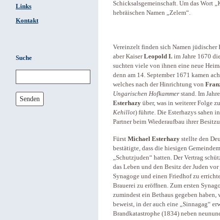
Schicksalsgemeinschaft. Um das Wort „K
Links
hebräischen Namen „Zelem“.
Kontakt
Vereinzelt finden sich Namen jüdischer 
aber Kaiser
Leopold I.
im Jahre 1670 die
Suche
suchten viele von ihnen eine neue Heim
denn am 14. September 1671 kamen ach
welches nach der Hinrichtung von
Franz
Ungarischen Hofkammer
stand. Im Jahr
Senden
Esterhazy
über, was in weiterer Folge 
Kehillot
) führte. Die Esterhazys sahen 
Partner beim Wiederaufbau ihrer Besitz
Fürst
Michael Esterhazy
stellte den De
bestätigte, dass die hiesigen Gemeindem
„Schutzjuden“ hatten. Der Vertrag schüt
das Leben und den Besitz der Juden vor 
Synagoge und einen Friedhof zu erricht
Brauerei zu eröffnen. Zum ersten Synag
zumindest ein Bethaus gegeben haben, 
beweist, in der auch eine „Sinnagag“ e
Brandkatastrophe (1834) neben neunun