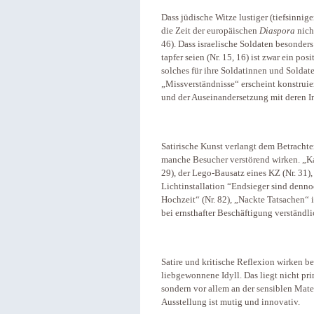
Dass jüdische Witze lustiger (tiefsinnig
die Zeit der europäischen
Diaspora
nicht
46). Dass israelische Soldaten besonders
tapfer seien (Nr. 15, 16) ist zwar ein po
solches für ihre Soldatinnen und Soldat
„Missverständnisse“ erscheint konstruie
und der Auseinandersetzung mit deren In
Satirische Kunst verlangt dem Betrachter
manche Besucher verstörend wirken. „Kau
29), der Lego-Bausatz eines KZ (Nr. 31), 
Lichtinstallation “Endsieger sind dennoc
Hochzeit“ (Nr. 82), „Nackte Tatsachen“ 
bei ernsthafter Beschäftigung verständl
Satire und kritische Reflexion wirken b
liebgewonnene Idyll. Das liegt nicht pr
sondern vor allem an der sensiblen Mat
Ausstellung ist mutig und innovativ.