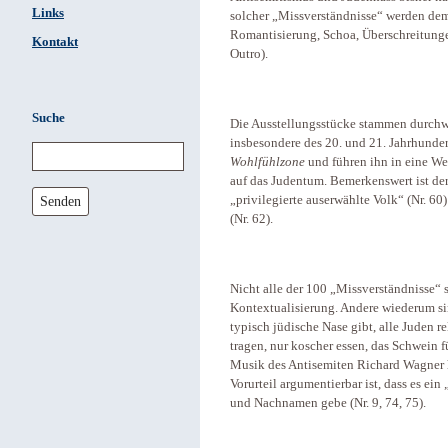
Links
solcher „Missverständnisse“ werden dem 
Romantisierung, Schoa, Überschreitung
Kontakt
Outro).
Suche
Die Ausstellungsstücke stammen durchw
insbesondere des 20. und 21. Jahrhunder
Wohlfühlzone
und führen ihn in eine We
auf das Judentum. Bemerkenswert ist der
Senden
„privilegierte auserwählte Volk“ (Nr. 60
(Nr. 62).
Nicht alle der 100 „Missverständnisse“ 
Kontextualisierung. Andere wiederum sind
typisch jüdische Nase gibt, alle Juden re
tragen, nur koscher essen, das Schwein fü
Musik des Antisemiten Richard Wagner hat
Vorurteil argumentierbar ist, dass es ein
und Nachnamen gebe (Nr. 9, 74, 75).