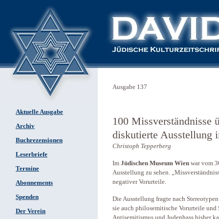
Ausgabe 137
Aktuelle Ausgabe
100 Missverständnisse ü
Archiv
diskutierte Ausstellun
Buchrezensionen
Christoph Tepperberg
Leserbriefe
Im
Jüdischen Museum Wien
war vom 30
Termine
Ausstellung zu sehen. „Missverständniss
negativer Vorurteile.
Abonnements
Spenden
Die Ausstellung fragte nach Stereotype
sie auch philosemitische Vorurteile und
Der Verein
Antisemitismus und Judenhass bisher 