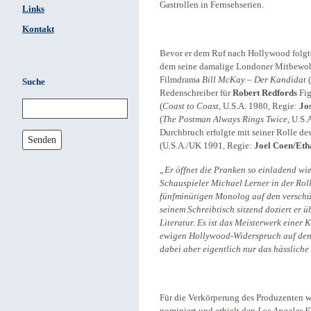
Gastrollen in Fernsehserien.
Links
Kontakt
Bevor er dem Ruf nach Hollywood folgte,
dem seine damalige Londoner Mitbewo
Filmdrama
Bill McKay – Der Kandidat
(
Suche
Redenschreiber für
Robert Redfords
Fig
(
Coast to Coast,
U.S.A. 1980, Regie:
Jo
(
The Postman Always Rings Twice,
U.S.A
Durchbruch erfolgte mit seiner Rolle d
Senden
(U.S.A./UK 1991, Regie:
Joel Coen/Eth
„Er öffnet die Pranken so einladend wie
Schauspieler Michael Lerner in der Roll
fünfminütigen Monolog auf den verschüc
seinem Schreibtisch sitzend doziert er ü
Literatur. Es ist das Meisterwerk einer 
ewigen Hollywood-Widerspruch auf den 
dabei aber eigentlich nur das hässliche
Für die Verkörperung des Produzenten wu