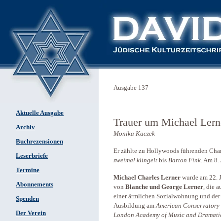
Ausgabe 137
Aktuelle Ausgabe
Trauer um Michael Lern
Archiv
Monika Kaczek
Buchrezensionen
Er zählte zu Hollywoods führenden Char
Leserbriefe
zweimal klingelt
bis
Barton Fink
. Am 8.
Termine
Michael Charles Lerner
wurde am 22. J
Abonnements
von
Blanche und George Lerner
, die 
einer ärmlichen Sozialwohnung und der V
Spenden
Ausbildung am
American Conservatory 
Der Verein
London Academy of Music and Dramatic