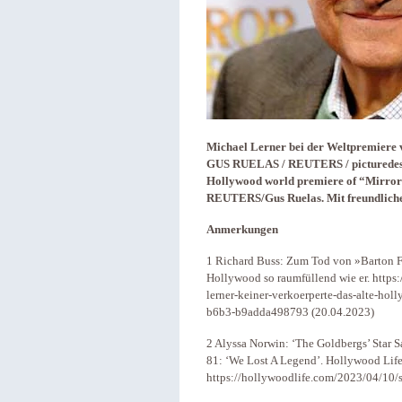
Michael Lerner bei der Weltpremiere 
GUS RUELAS / REUTERS / picturedesk.c
Hollywood world premiere of “Mirror 
REUTERS/Gus Ruelas. Mit freundliche
Anmerkungen
1 Richard Buss: Zum Tod von »Barton Fi
Hollywood so raumfüllend wie er. https
lerner-keiner-verkoerperte-das-alte-ho
b6b3-b9adda498793 (20.04.2023)
2 Alyssa Norwin: ‘The Goldbergs’ Star 
81: ‘We Lost A Legend’. Hollywood Life
https://hollywoodlife.com/2023/04/10/s