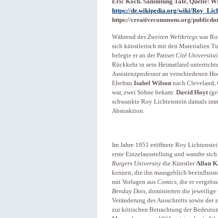
Eric Koch. Sammlung Tate, Quelle: W
https://de.wikipedia.org/wiki/Roy_Lic
https://creativecommons.org/publicdo
Während des
Zweiten Weltkriegs
war Roy
sich künstlerisch mit den Materialien Tu
belegte er an der Pariser
Cité Universita
Rückkehr in sein Heimatland unterricht
Assistenzprofessor an verschiedenen Hoch
Ehefrau
Isabel Wilson
nach Cleveland, O
war, zwei Söhne bekam:
David Hoyt
(ge
schwankte Roy Lichtenstein damals im
Abstraktion.
Im Jahre 1951 eröffnete Roy Lichtenstei
erste Einzelausstellung und wandte sich 
Rutgers University
die Künstler
Allan 
kennen, die ihn massgeblich beeinflusste
mit Vorlagen aus
Comics
, die er vergrö
Benday Dots
, dominierten die jeweilige
Veränderung des Ausschnitts sowie der z
zur kritischen Betrachtung der Bedeutu