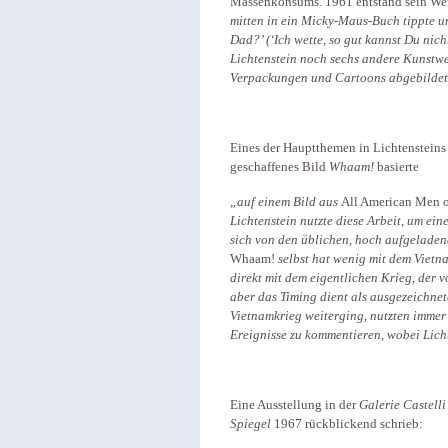
Massenkonsums. 1961 entstand sein W
mitten in ein Micky-Maus-Buch tippte und
Dad?’ (‘Ich wette, so gut kannst Du nic
Lichtenstein noch sechs andere Kunstw
Verpackungen und Cartoons abgebildet s
Eines der Hauptthemen in Lichtensteins
geschaffenes Bild
Whaam!
basierte
„auf einem Bild aus
All American Men 
Lichtenstein nutzte diese Arbeit, um ein
sich von den üblichen, hoch aufgeladen
Whaam!
selbst hat wenig mit dem Vietn
direkt mit dem eigentlichen Krieg, der
aber das Timing dient als ausgezeichn
Vietnamkrieg weiterging, nutzten immer 
Ereignisse zu kommentieren, wobei Licht
Eine Ausstellung in der
Galerie Castelli
Spiegel
1967 rückblickend schrieb: