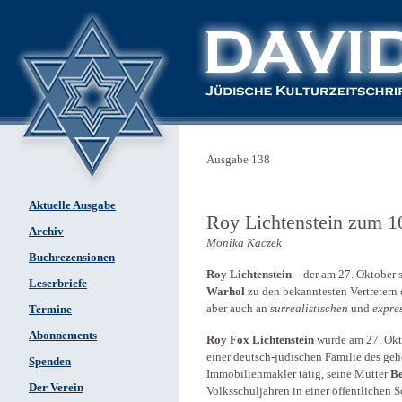
Ausgabe 138
Aktuelle Ausgabe
Roy Lichtenstein zum 1
Archiv
Monika Kaczek
Buchrezensionen
Roy Lichtenstein
– der am 27. Oktober 
Leserbriefe
Warhol
zu den bekanntesten Vertretern
aber auch an
surrealistischen
und
expre
Termine
Abonnements
Roy Fox Lichtenstein
wurde am 27. Okt
einer deutsch-jüdischen Familie des ge
Spenden
Immobilienmakler tätig, seine Mutter
B
Der Verein
Volksschuljahren in einer öffentlichen 