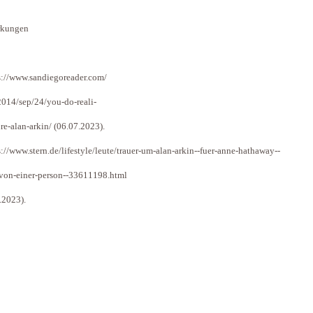
kungen
s://www.sandiegoreader.com/
014/sep/24/you-do-reali-
re-alan-arkin/ (06.07.2023).
s://www.stern.de/lifestyle/leute/trauer-um-alan-arkin--fuer-anne-hathaway--
von-einer-person--33611198.html
.2023).