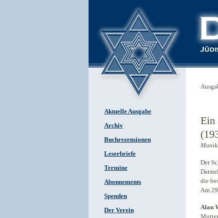
Ausga
Aktuelle Ausgabe
Ein
Archiv
(19
Buchrezensionen
Monik
Leserbriefe
Der Sc
Termine
Darste
die be
Abonnements
Am 29.
Spenden
Alan 
Der Verein
Mutte