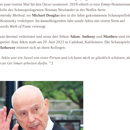
er zum vierten Mal für den
Oscar
nominiert. 2018 erhielt er eine
Emmy
-Nominierun
Rolle des Schauspiel­agenten Norman Newlander in der Netflix-Serie
Kominsky Method
, wo ­
Michael Douglas
den in die Jahre gekommenen Schauspielleh
Kominsky verkörpert. Im darauffolgenden Jahr wurde Arkin mit einem Stern auf
woods
Walk of Fame
verewigt.
war dreimal verheiratet und seine drei Söhne
Adam
,
Anthony
und ­
Matthew
sind eb
pieler. Alan Arkin starb am 29. Juni 2023 in Carlsbad, Kalifornien. Die Schauspiele
Hathaway
erinnert sich an ihren Kollegen:
 Arkin war ein Juwel von einer Person und ich kann mich so glücklich schätzen, da
m an Get Smart arbeiten
durfte.’“
2