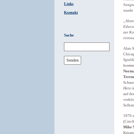
Links
Songw
wurde 
Kontakt
„Alans
Educat
zur Ko
Suche
reinwa
Alan A
Chicag
Senden
Spielf
kommen
Norma
Teren
Schaus
Herz i
auf de
verkör
Selbst
1970 s
(
Catch
Mike ­
Kriege