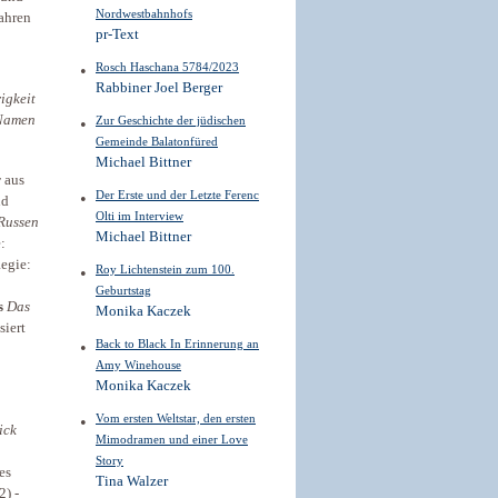
Nordwestbahnhofs
Jahren
pr-Text
Rosch Haschana 5784/2023
Rabbiner Joel Berger
igkeit
 Namen
Zur Geschichte der jüdischen
Gemeinde Balatonfüred
Michael Bittner
y
aus
Der Erste und der Letzte Ferenc
nd
Olti im Interview
Russen
Michael Bittner
:
Regie:
Roy Lichtenstein zum 100.
Geburtstag
rs
Das
Monika Kaczek
siert
Back to Black In Erinnerung an
Amy Winehouse
Monika Kaczek
Vom ersten Weltstar, den ersten
ick
Mimodramen und einer Love
Story
es
Tina Walzer
2) ­