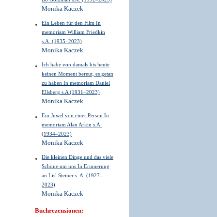
Monika Kaczek
Ein Leben für den Film In
memoriam William Friedkin
s.A. (1935–2023)
Monika Kaczek
Ich habe von damals bis heute
keinen Moment bereut, es getan
zu haben In memoriam Daniel
Ellsberg s.A (1931–2023)
Monika Kaczek
Ein Juwel von einer Person In
memoriam Alan Arkin s.A.
(1934–2023)
Monika Kaczek
Die kleinen Dinge und das viele
Schöne um uns In Erinnerung
an Lisl Steiner s. A. (1927–
2023)
Monika Kaczek
Buchrezensionen: