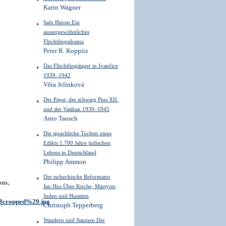
Karin Wagner
Safe Haven Ein
aussergewöhnliches
Flüchtlingsdrama
Peter R. Koppitz
Das Flüchtlingslager in Ivančice
1939–1942
Věra Jelínková
Der Papst, der schwieg Pius XII.
und der Vatikan 1939–1945
Arno Tausch
Die sprachliche Tochter eines
Edikts 1.700 Jahre jüdischen
Lebens in Deutschland
Philipp Ammon
Der tschechische Reformator
ns,
Jan Hus Über Kirche, Märtyrer,
Juden und Hussiten
28cropped%29.jpg
Christoph Tepperberg
Wandern und Staunen Der