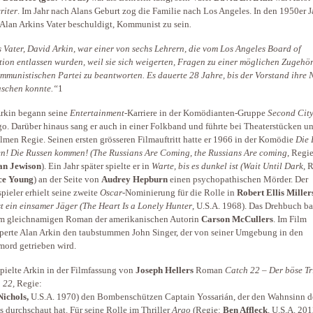
riter
. Im Jahr nach Alans Geburt zog die ­Familie nach Los Angeles. In den 1950er 
Alan Arkins Vater beschuldigt, Kommunist zu sein
.
 Vater, David Arkin, war einer von sechs Lehrern, die vom Los Angeles Board of
ion entlassen wurden, weil sie sich weigerten, Fragen zu einer möglichen Zugehör
mmunistischen Partei zu beantworten. Es dauerte 28 Jahre, bis der Vorstand ihre
schen konnte.“
1
rkin begann seine
Entertainment
-Karriere in der Komödianten-Gruppe
Second Cit
o. Darüber hinaus sang er auch in einer Folkband und führte bei Theaterstücken u
ilmen Regie. Seinen ersten grösseren Film­auftritt hatte er 1966 in der Komödie
Die 
! Die Russen kommen! (The Russians Are Coming, the Russians Are coming
, Regie
n Jewison
). Ein Jahr später spielte er in
Warte, bis es dunkel ist (Wait Until Dark
, 
ce Young
) an der Seite von
Audrey Hepburn
einen psychopathischen Mörder. Der
pieler erhielt seine zweite
Oscar
-Nominierung für die Rolle in
Robert Ellis Mille
st ein einsamer Jäger (The Heart Is a Lonely Hunter
, U.S.A. 1968). Das Drehbuch ba
m gleichnamigen Roman der amerikanischen Autorin
Carson McCullers
. Im Film
perte Alan Arkin den taubstummen John Singer, der von seiner Umgebung in den
mord getrieben wird.
pielte Arkin in der Filmfassung von
Joseph Hellers
Roman
Catch 22
–
Der böse Tr
 22,
Regie:
Nichols,
U.S.A. 1970) den Bombenschützen Captain Yossarián, der den Wahnsinn d
s durchschaut hat. Für seine Rolle im Thriller
Argo
(Regie:
Ben Affleck
, U.S.A. 201