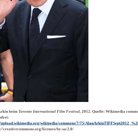
Arkin beim
Toronto International Film Festival,
2012. Quelle: Wikimedia commo
frei:
://upload.wikimedia.org/wikipedia/commons/7/75/AlanArkinTIFFSept2012_%
s://creativecommons.org/licenses/by-sa/2.0/