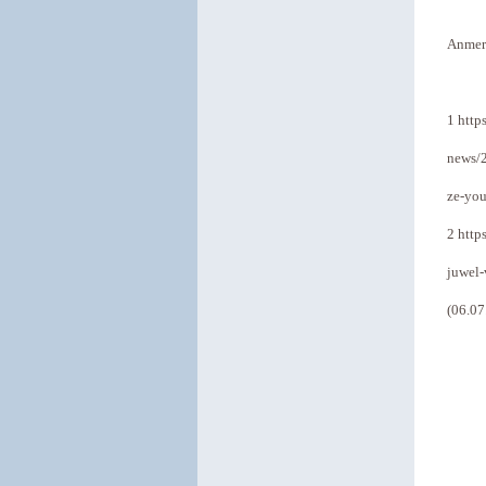
Anmer
1 http
news/2
ze-you
2 http
juwel-
(06.07