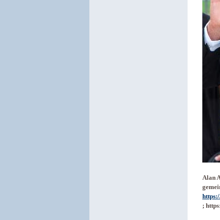
Alan 
gemein
https
; http