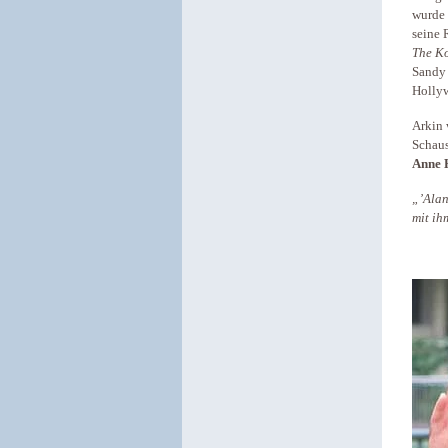
wurde 
seine 
The ­
Sandy 
Holly
Arkin 
Schaus
Anne 
„’Alan
mit ih