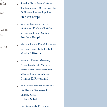
g für
Shtetl in Paris, Schmelztiegel
der Kunst Zum 50. Todestag des
rer
Bildhauers Jacques Lipchitz
Stephan Templ
Von der Mal-akademie in
Vilnius zur École de Paris In
enfalls
memoriam Chaïm Soutine
rin
Stephan Templ
Wer machte die Fotos? Lozelach
ss ich
aus dem Hause Todesko Teil III
Michael Bittner
Istanbul: Kleines Museum,
grosse Geschichte Von den
osmanischen Herrschern mit
offenen Armen empfangen
Charles E. Ritterband
Wie Phönix aus der Asche Die
Etz Hayyim Synagoge in
Chania, Kreta
Robert Schild
Der Komponist Erich Zeisl