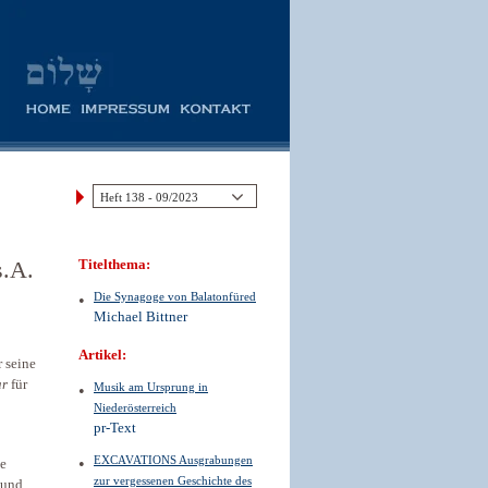
s.A.
Titelthema:
Die Synagoge von Balatonfüred
Michael Bittner
Artikel:
r seine
ar
für
Musik am Ursprung in
Niederösterreich
pr-Text
EXCAVATIONS Ausgrabungen
ne
zur vergessenen Geschichte des
 und