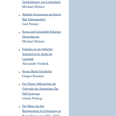
Geschichtsweg von Lackenbach
Michael Bittner
Jüdische Spurensuche im Kurort
Bad Tatzmannsdorf
Gert Polster
Kreuz und Götzenbild Jüdisches
Deutschkreutz
Michael Bittner
Erinnern an ein jüdisches
Schicksal in St. Andrä im
Lavanttal
Alexander Verdnik
Krems Macht Geschichte
Gregor Kremser
Ein Wiener Wahrzeichen als
Zielpunkt der Antisemiten Der
Fall Gerngross
Ursula Prokop
Der Mann mit den
Röntgenohren In Erinnerung an
Bo Goldman s.A. (1932–2023)