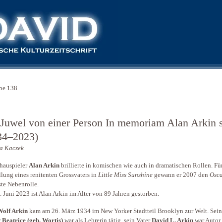
be 138
 Juwel von einer Person In memoriam Alan Arkin 
34–2023)
a Kaczek
hauspieler
Alan Arkin
brillierte in komischen wie auch in dramatischen Rollen. Fü
llung eines renitenten Grossvaters in
Little Miss Sunshine
gewann er 2007 den
Osc
ste Nebenrolle.
 Juni 2023 ist Alan Arkin im Alter von 89 Jahren gestorben.
Wolf Arkin
kam am 26. März 1934 im New Yorker Stadtteil Brooklyn zur Welt. Sei
r
Beatrice (geb. Wortis)
war als Lehrerin tätig, sein Vater
David L. Arkin
war Autor