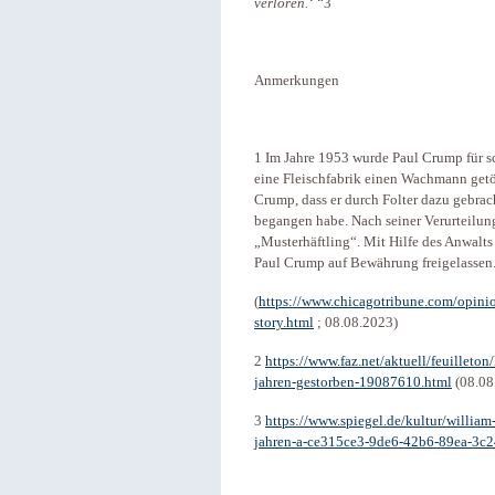
verloren.‘ “
3
Anmerkungen
1 Im Jahre 1953 wurde Paul Crump für s
eine Fleischfabrik einen Wachmann getö
Crump, dass er durch Folter dazu gebrac
begangen habe. Nach seiner Verurteilun
„Musterhäftling“. Mit Hilfe des Anwalt
Paul Crump auf Bewährung freigelassen
(
https://www.chicagotribune.com/opin
story.html
; 08.08.2023)
2
https://www.faz.net/aktuell/feuilleton/
jahren-gestorben-19087610.html
(08.08
3
https://www.spiegel.de/kultur/william-f
jahren-a-ce315ce3-9de6-42b6-89ea-3c