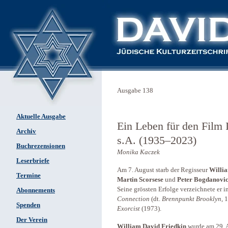
Ausgabe 138
Aktuelle Ausgabe
Ein Leben für den Film
Archiv
s.A. (1935–2023)
Buchrezensionen
Monika Kaczek
Leserbriefe
Am 7. August starb der Regisseur ­
Willi
Termine
Martin Scorsese
und
Peter Bogdanovi
Seine grössten Erfolge verzeichnete er 
Abonnements
Connection
(dt.
Brennpunkt Brooklyn
, 
Spenden
Exorcist
(1973).
Der Verein
William David Friedkin
wurde am 29. 