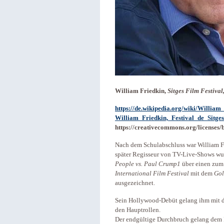
William Friedkin,
Sitges Film Festival
https://de.wikipedia.org/wiki/William
William_Friedkin,_Festival_de_Sitge
https://creativecommons.org/licenses/b
Nach dem Schulabschluss war William Fr
später Regisseur von TV-Live-Shows wu
People vs. Paul Crump1
über einen zum
International Film Festival
mit dem
Gol
ausgezeichnet.
Sein Hollywood-Debüt gelang ihm mit
den Hauptrollen.
Der endgültige Durchbruch gelang dem 