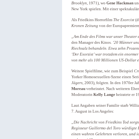
Brooklyn
, 1971), wo
Gene Hackman
un
New York spielen.
Mit einer spektakulä
Als Friedkins Horrorfilm
The Exorcist
(d
Kronen Zeitung
von der Europa­premier
„Am Ende des Films war unser Theater eh
den Manager des Kinos
. ‘20 Männer und
Riechsalz behandeln. Etwa zehn Prozent 
‘Der Exorzist’ war trotzdem ein enormer 
von mehr als 100 Millionen US-Dollar e
Weitere Spielfilme, wie zum Beispiel
Cr
Yorker Homosexuellen-Szene einen Ser
Jägers
, 2003), folgten. In den 1970er J
Moreau
verheiratet. Nach weiteren Ehen 
Moderatorin
Kelly Lange
heiratete er 
Laut Angaben seiner Familie starb Will
7. August in Los Angeles:
„Die Nachricht von Friedkins Tod sorgte 
Regisseur Guillermo del Toro würdigte F
einen wahren Gelehrten verloren, und i