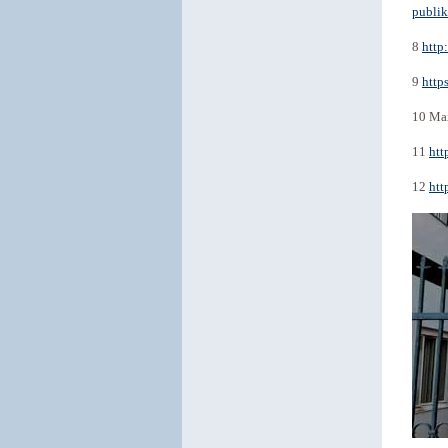
publik
8
http
9
http
10 Max
11
htt
12
htt