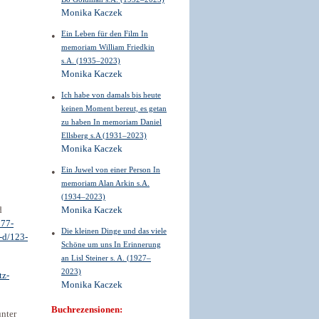
Monika Kaczek
Ein Leben für den Film In
memoriam William Friedkin
s.A. (1935–2023)
Monika Kaczek
Ich habe von damals bis heute
keinen Moment bereut, es getan
zu haben In memoriam Daniel
Ellsberg s.A (1931–2023)
Monika Kaczek
Ein Juwel von einer Person In
memoriam Alan Arkin s.A.
(1934–2023)
d
Monika Kaczek
077-
Die kleinen Dinge und das viele
-d/123-
Schöne um uns In Erinnerung
an Lisl Steiner s. A. (1927–
2023)
tz-
Monika Kaczek
Buchrezensionen:
unter