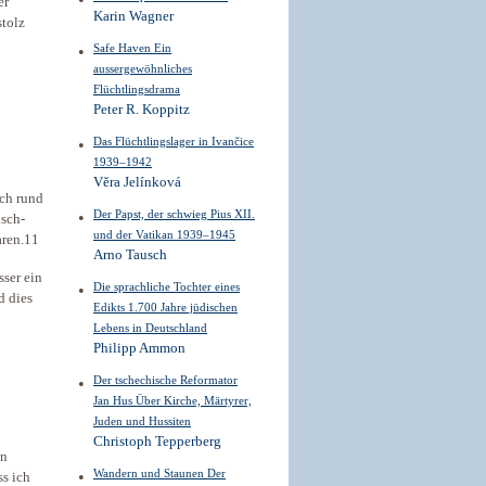
er
Karin Wagner
stolz
Safe Haven Ein
aussergewöhnliches
Flüchtlingsdrama
Peter R. Koppitz
Das Flüchtlingslager in Ivančice
1939–1942
Věra Jelínková
och rund
Der Papst, der schwieg Pius XII.
isch-
und der Vatikan 1939–1945
ren.11
Arno Tausch
sser ein
Die sprachliche Tochter eines
d dies
Edikts 1.700 Jahre jüdischen
Lebens in Deutschland
Philipp Ammon
Der tschechische Reformator
Jan Hus Über Kirche, Märtyrer,
Juden und Hussiten
Christoph Tepperberg
en
Wandern und Staunen Der
ss ich