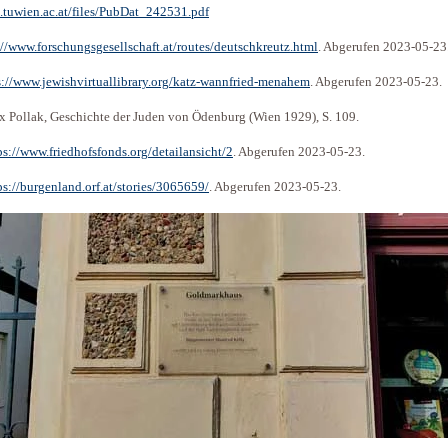
.tuwien.ac.at/files/PubDat_242531.pdf
://www.forschungsgesellschaft.at/routes/deutschkreutz.html
. Abgerufen 2023-05-23
s://www.jewishvirtuallibrary.org/katz-wannfried-menahem
. Abgerufen 2023-05-23.
 Pollak, Geschichte der Juden von Ödenburg (Wien 1929), S. 109.
ps://www.friedhofsfonds.org/detailansicht/2
. Abgerufen 2023-05-23.
ps://burgenland.orf.at/stories/3065659/
. Abgerufen 2023-05-23.