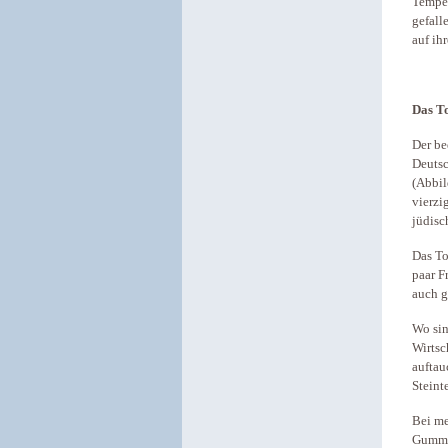
Tempel
gefall
auf ih
Das To
Der be
Deuts
(Abbil
vierzi
jüdisc
Das To
paar F
auch g
Wo sin
Wirtsc
auftau
Steint
Bei me
Gummis