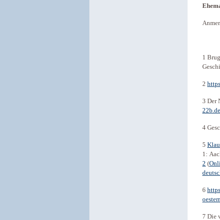
Ehema
Anmer
1 Brug
Geschi
2
http
3 Der 
22b.de
4 Gesc
5
Klau
1: Aac
2
(
Onl
deutsc
6
http
oester
7 Die 