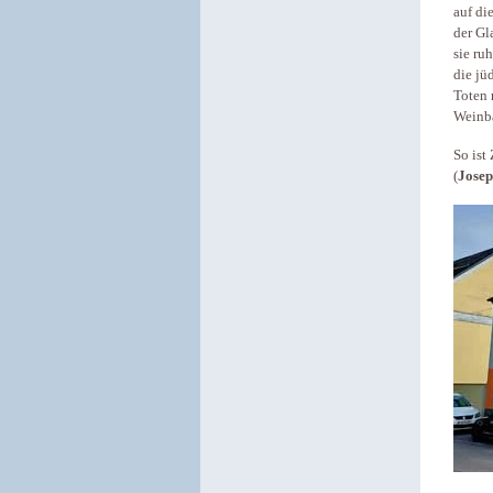
auf di
der Gl
sie ru
die jü
Toten 
Weinba
So ist
(
Josep