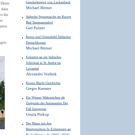
Geschichtsweg von Lackenbach
. Denn
Michael Bittner
, dass
s für
Jüdische Spurensuche im Kurort
er
Bad Tatzmannsdorf
arten
Gert Polster
Kreuz und Götzenbild Jüdisches
egen.
Deutschkreutz
Michael Bittner
Erinnern an ein jüdisches
Schicksal in St. Andrä im
Lavanttal
Alexander Verdnik
Krems Macht Geschichte
Gregor Kremser
Ein Wiener Wahrzeichen als
Zielpunkt der Antisemiten Der
Fall Gerngross
Ursula Prokop
Der Mann mit den
Röntgenohren In Erinnerung an
Bo Goldman s.A. (1932–2023)