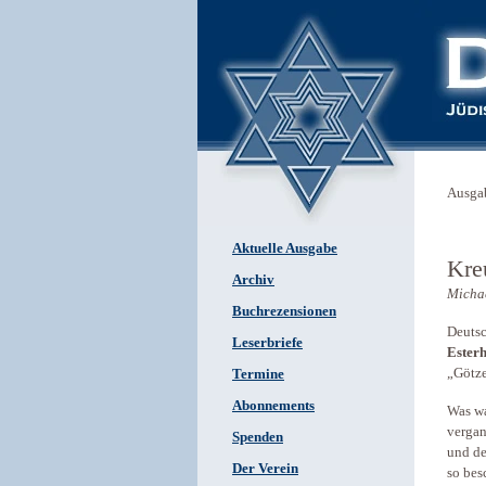
Ausga
Aktuelle Ausgabe
Kre
Archiv
Michae
Buchrezensionen
Deutsc
Leserbriefe
Ester
„Götze
Termine
Abonnements
Was wa
vergan
Spenden
und de
Der Verein
so bes