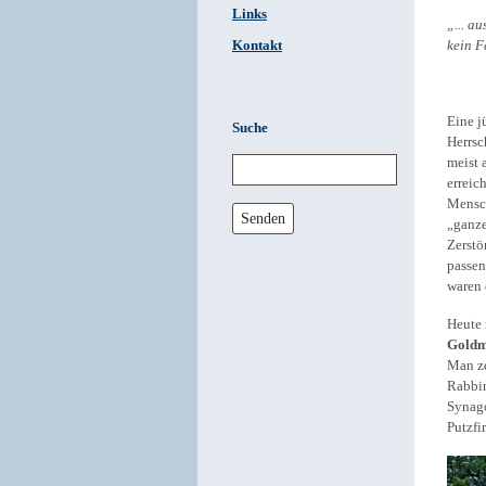
Links
„... a
Kontakt
kein F
Eine j
Suche
Herrsc
meist 
erreic
Mensch
Senden
„ganze
Zerstö
passen
waren 
Heute 
Gold
Man ze
Rabbin
Synago
Putzfi