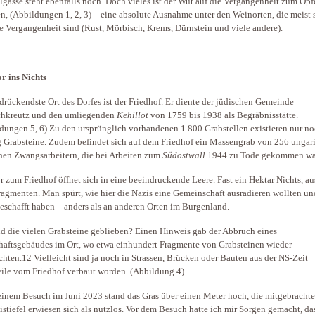
gasse steht ebenfalls noch. Doch vieles ist der Wut auf die Vergangenheit zum Opf
en, (Abbildungen 1, 2, 3) – eine absolute Ausnahme unter den Weinorten, die meist 
re Vergangenheit sind (Rust, Mörbisch, Krems, Dürnstein und viele andere).
r ins Nichts
drückendste Ort des Dorfes ist der Friedhof. Er diente der jüdischen Gemeinde
chkreutz und den umliegenden
Kehillot
von 1759 bis 1938 als Begräbnisstätte.
dungen 5, 6) Zu den ursprünglich vorhandenen 1.800 Grabstellen existieren nur n
g Grabsteine. Zudem befindet sich auf dem Friedhof ein Massengrab von 256 ungar
hen Zwangsarbeitern, die bei Arbeiten zum
Südostwall
1944 zu Tode gekommen wa
r zum Friedhof öffnet sich in eine beeindruckende Leere. Fast ein Hektar Nichts, au
ragmenten. Man spürt, wie hier die Nazis eine Gemeinschaft ausradieren wollten un
eschafft haben – anders als an anderen Orten im Burgenland.
d die vielen Grabsteine geblieben? Einen Hinweis gab der Abbruch eines
haftsgebäudes im Ort, wo etwa einhundert Fragmente von Grabsteinen wieder
chten.12 Vielleicht sind ja noch in Strassen, Brücken oder Bauten aus der NS-Zeit
eile vom Friedhof verbaut worden. (Abbildung 4)
inem Besuch im Juni 2023 stand das Gras über einen Meter hoch, die mitgebracht
tiefel erwiesen sich als nutzlos. Vor dem Besuch hatte ich mir Sorgen gemacht, da