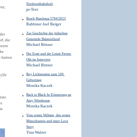
Nordwestbahnhofs
anz,
pr-Text
Rosch Haschana 5784/2023
Rabbiner Joel Berger
Zur Geschichte der jüdischen
der
Gemeinde Balatonfüred
f, die
Michael Bittner
ozent
che
Der Erste und der Letzte Ferenc
 hatten
Olti im Interview
Michael Bittner
Roy Lichtenstein zum 100.
dylle
Geburtstag
Monika Kaczek
Back to Black In Erinnerung an
rte.
Amy Winehouse
es
Monika Kaczek
ie
Vom ersten Weltstar, den ersten
Mimodramen und einer Love
Story
Tina Walzer