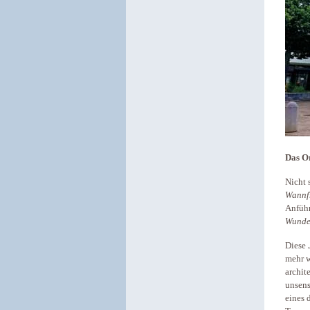
Das O
Nicht 
Wannf
Anführ
Wunde
Diese
mehr w
archit
unsens
eines 