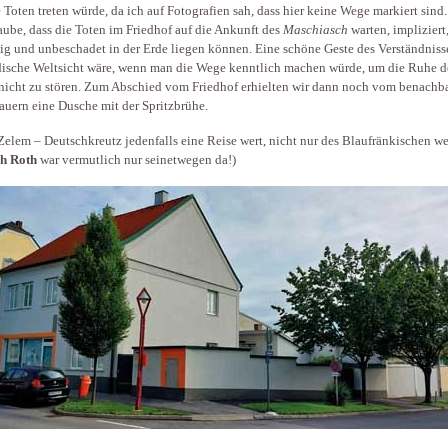
e Toten treten würde, da ich auf Fotografien sah, dass hier keine Wege markiert sind
aube, dass die Toten im Friedhof auf die Ankunft des
Maschiasch
warten, impliziert
hig und unbeschadet in der Erde liegen können. Eine schöne Geste des Verständnisse
dische Weltsicht wäre, wenn man die Wege kenntlich machen würde, um die Ruhe d
nicht zu stören. Zum Abschied vom Friedhof erhielten wir dann noch vom benachb
uern eine Dusche mit der Spritzbrühe.
 Zelem – Deutschkreutz jedenfalls eine Reise wert, nicht nur des Blaufränkischen w
h Roth
war vermutlich nur seinetwegen da!)