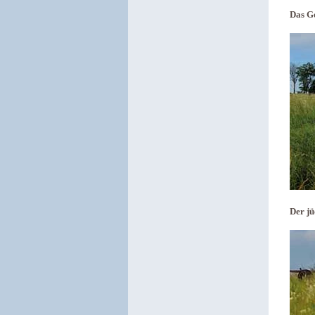
Das G
Der jü