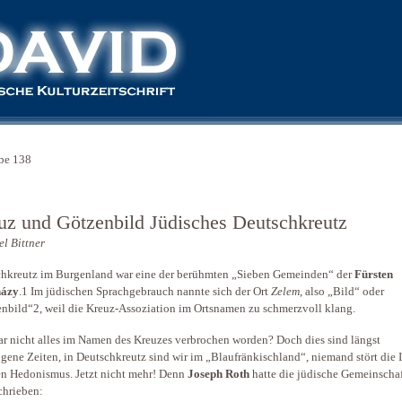
be 138
uz und Götzenbild Jüdisches Deutschkreutz
l Bittner
hkreutz im Burgenland war eine der berühmten „Sieben Gemeinden“ der
Fürsten
házy
.1 Im jüdischen Sprachgebrauch nannte sich der Ort
Zelem
, also „Bild“ oder
nbild“2, weil die Kreuz-Assoziation im Ortsnamen zu schmerzvoll klang.
r nicht alles im Namen des Kreuzes verbrochen worden? Doch dies sind längst
gene Zeiten, in Deutschkreutz sind wir im „Blaufränkischland“, niemand stört die 
n Hedonismus. Jetzt nicht mehr! Denn
Joseph Roth
hatte die jüdische Gemeinscha
chrieben: