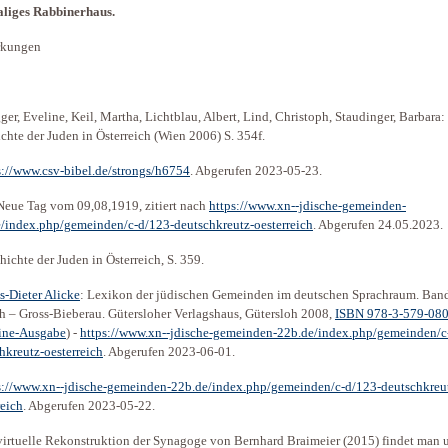
liges Rabbinerhaus.
kungen
ger, Eveline, Keil, Martha, Lichtblau, Albert, Lind, Christoph, Staudinger, Barbara:
chte der Juden in Österreich (Wien 2006) S. 354f.
s://www.csv-bibel.de/strongs/h6754
. Abgerufen 2023-05-23.
Neue Tag vom 09,08,1919, zitiert nach
https://www.xn--jdische-gemeinden-
/index.php/gemeinden/c-d/123-deutschkreutz-oesterreich
. Abgerufen 24.05.2023.
hichte der Juden in Österreich, S. 359.
s-Dieter Alicke
: Lexikon der jüdischen Gemeinden im deutschen Sprachraum. Ban
h – Gross-Bieberau. Gütersloher Verlagshaus, Gütersloh 2008,
ISBN 978-3-579-08
ine-Ausgabe
) -
https://www.xn--jdische-gemeinden-22b.de/index.php/gemeinden/c
hkreutz-oesterreich
. Abgerufen 2023-06-01.
s://www.xn--jdische-gemeinden-22b.de/index.php/gemeinden/c-d/123-deutschkreu
reich
. Abgerufen 2023-05-22.
virtuelle Rekonstruktion der Synagoge von Bernhard Braimeier (2015) findet man 