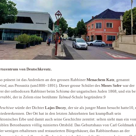
rtszentrum von Deutschkreutz.
so präsent ist das Andenken an den grossen Rabbiner
Menachem Katz
, genannt
ried
, aus Prossnitz (um1800–1891). Dieser grosse Schüler des
Moses Sofer
war der
er der orthodoxen Rabbiner beim
Schisma
der ungarischen Juden 1868, und ein be
rrabbi
, der in Zelem eine berühmte
Talmud
-Schule begründete.9
Jeschiwe
würde der Dichter
Lajos Doczy
, der sie als junger Mann besucht hatte10, 
iedererkennen. Der Ort hat in den letzten Jahrzehnten fast krampfhaft sein
ektonisches Erbe und damit auch seine Geschichte zerstört: selten sieht man ein vo
iblen Betonbauten völlig ruiniertes Ortsbild. Das Geburtshaus von Carl Goldmark i
der wenigen erhaltenen und restaurierten Bürgerhäuser, das Rabbinerhaus an der