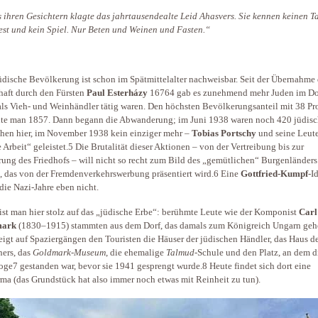
us ihren Gesichtern klagte das jahrtausendealte Leid Ahasvers. Sie kennen keinen T
est und kein Spiel. Nur Beten und Weinen und Fasten.“
üdische Bevölkerung ist schon im Spätmittelalter nachweisbar. Seit der Übernahme 
haft durch den Fürsten
Paul Esterházy
16764 gab es zunehmend mehr Juden im Dor
als Vieh- und Weinhändler tätig waren. Den höchsten Bevölkerungsanteil mit 38 Pr
hte man 1857. Dann begann die Abwanderung; im Juni 1938 waren noch 420 jüdis
en hier, im November 1938 kein einziger mehr –
Tobias Portschy
und seine Leute
 Arbeit“ geleistet.5 Die Brutalität dieser Aktionen – von der Vertreibung bis zur
rung des Friedhofs – will nicht so recht zum Bild des „gemütlichen“ Burgenländers
, das von der Fremdenverkehrswerbung präsentiert wird.6 Eine
Gottfried-Kumpf
-I
die Nazi-­Jahre eben nicht.
ist man hier stolz auf das „jüdische Erbe“: berühmte Leute wie der Komponist
Carl
mark
(1830–1915) stammten aus dem Dorf, das damals zum Königreich Ungarn gehö
igt auf Spaziergängen den Touristen die Häuser der jüdischen Händler, das Haus d
ers, das
Goldmark-Museum
, die ehemalige
Talmud
-Schule und den Platz, an dem d
ge7 gestanden war, bevor sie 1941 gesprengt wurde.8 Heute findet sich dort eine
rma (das Grundstück hat also immer noch etwas mit Reinheit zu tun).