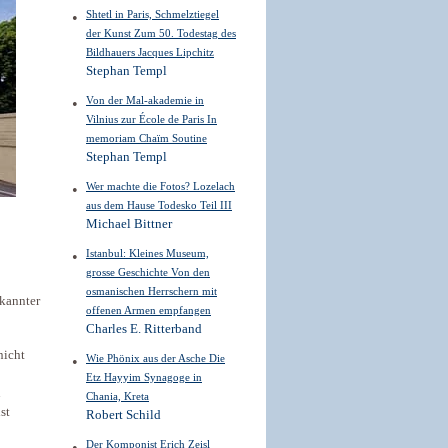
Shtetl in Paris, Schmelztiegel
der Kunst Zum 50. Todestag des
Bildhauers Jacques Lipchitz
Stephan Templ
Von der Mal-akademie in
Vilnius zur École de Paris In
memoriam Chaïm Soutine
Stephan Templ
Wer machte die Fotos? Lozelach
aus dem Hause Todesko Teil III
Michael Bittner
Istanbul: Kleines Museum,
grosse Geschichte Von den
osmanischen Herrschern mit
kannter
offenen Armen empfangen
Charles E. Ritterband
nicht
Wie Phönix aus der Asche Die
Etz Hayyim Synagoge in
n
Chania, Kreta
st
Robert Schild
Der Komponist Erich Zeisl