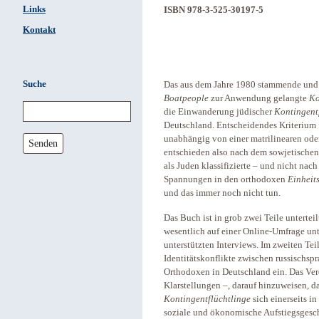
Links
ISBN 978-3-525-30197-5
Kontakt
Suche
Das aus dem Jahre 1980 stammende und 
Boatpeople
zur Anwendung gelangte
Ko
die Einwanderung jüdischer
Kontingent
Deutschland. Entscheidendes Kriterium 
unabhängig von einer matrilinearen od
Senden
entschieden also nach dem sowjetischen
als Juden klassifizierte – und nicht nac
Spannungen in den orthodoxen
Einheit
und das immer noch nicht tun.
Das Buch ist in grob zwei Teile unterteil
wesentlich auf einer Online-Umfrage un
unterstützten Interviews. Im zweiten Te
Identitätskonflikte zwischen russischs
Orthodoxen in Deutschland ein. Das Ver
Klarstellungen –, darauf hinzuweisen, 
Kontingentflüchtlinge
sich einerseits i
soziale und ökonomische Aufstiegsgeschi