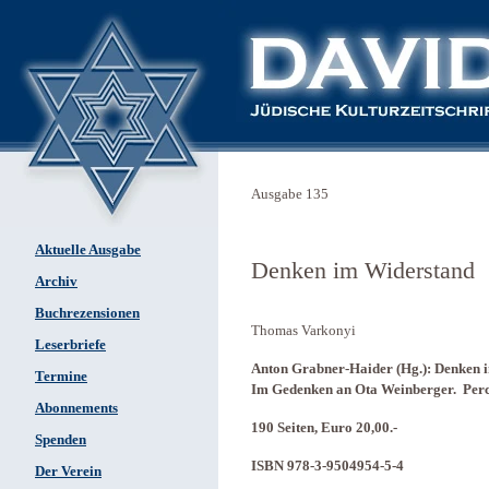
Ausgabe 135
Aktuelle Ausgabe
Denken im Widerstand
Archiv
Buchrezensionen
Thomas Varkonyi
Leserbriefe
Anton Grabner-Haider (Hg.): Denken 
Termine
Im Gedenken an Ota Weinberger. Perc
Abonnements
190 Seiten, Euro 20,00.-
Spenden
ISBN 978-3-9504954-5-4
Der Verein