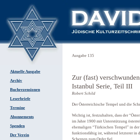
Ausgabe 135
Aktuelle Ausgabe
Zur (fast) verschwunde
Archiv
Istanbul Serie, Teil III
Buchrezensionen
Robert Schild
Leserbriefe
Der Österreichische Tempel und die Sch
Termine
Wichtig ist, festzuhalten, dass der “Öst
Abonnements
im Jahre 1900 mit Unterstützung österre
Spenden
ehemaligen “Türkischen Tempel” in der 
funktionsfähig ist, während letzterer in
Der Verein
Schergen zum Opfer fiel.