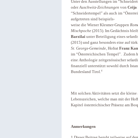
Unter den Ausstellungen im “Schneidert
oder
Auschwitz-Zeichnungen
von
Ceija
“Schneidertempel” als auch im “Österr
aufgetreten sind
beispiels-
weise die Wiener Klesmer-Gruppen
Roma
Mischpoche
(2015). Im Gedächtnis blei
Barzilai
unter Beteiligung eines sefard
(2015) und ganz besonders eine auf türk
St. Georgs-Gemeinde
, Hofrat
Franz Kan
im “Österreichischen Tempel”. Zudem ha
eine
A
nthologie zeitgenössischer sefard
finanziell unterstützt sowohl durch Ist
4
Bundesland Tirol.
Mit solchen Aktivitäten setzt die klein
Lebenszeichen, welche man mit der Hoffn
Kapitel österreichischer Präsenz am Bos
Anmerkungen
1 Dieser Beitrag beruht teilweise auf de