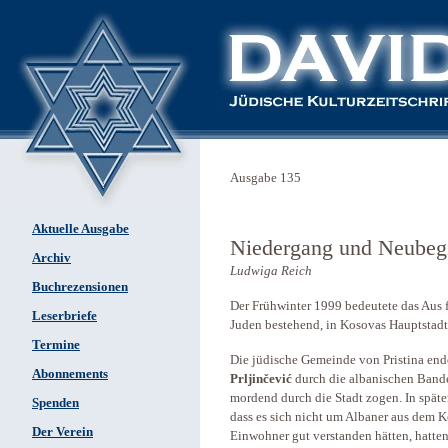
Ausgabe 135
Aktuelle Ausgabe
Niedergang und Neubegi
Archiv
Ludwiga Reich
Buchrezensionen
Der Frühwinter 1999 bedeutete das Aus f
Leserbriefe
Juden bestehend, in Kosovas Hauptstadt
Termine
Die jüdische Gemeinde von Pristina ende
Abonnements
Prljinčević
durch die albanischen Ban
mordend durch die Stadt zogen. In spät
Spenden
dass es sich nicht um Albaner aus dem K
Der Verein
Einwohner gut verstanden hätten, hatten