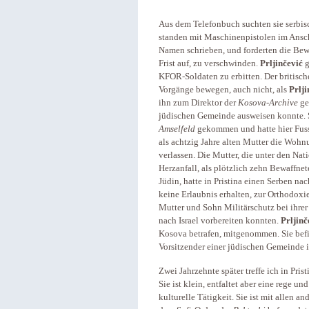
Aus dem Telefonbuch suchten sie serbi
standen mit Maschinenpistolen im Ansch
Namen schrieben, und forderten die Bew
Frist auf, zu verschwinden.
Prljinčević
g
KFOR-Soldaten zu erbitten. Der britische
Vorgänge bewegen, auch nicht, als
Prlji
ihn zum Direktor der
Kosova-Archive
ge
jüdischen Gemeinde ausweisen konnte. S
Amselfeld
gekommen und hatte hier Fuss
als achtzig Jahre alten Mutter die Woh
verlassen. Die Mutter, die unter den Nat
Herzanfall, als plötzlich zehn Bewaffne
Jüdin, hatte in Pristina einen Serben n
keine Erlaubnis erhalten, zur Orthodoxi
Mutter und Sohn Militärschutz bei ihrer
nach Israel vorbereiten konnten.
Prljinč
Kosova betrafen, mitgenommen. Sie befin
Vorsitzender einer jüdischen Gemeinde i
Zwei Jahrzehnte später treffe ich in Pri
Sie ist klein, entfaltet aber eine rege 
kulturelle Tätigkeit. Sie ist mit allen 