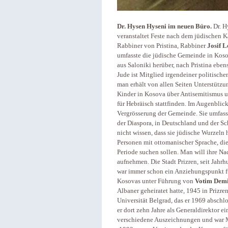
Dr. Hysen Hyseni im neuen Büro.
Dr. H
veranstaltet Feste nach dem jüdischen Ka
Rabbiner von Pristina, Rabbiner
Josif L
umfasste die jüdische Gemeinde in Kos
aus Saloniki herüber, nach Pristina ebe
Jude ist Mitglied irgendeiner politischen 
man erhält von allen Seiten Unterstützun
Kinder in Kosova über Antisemitismus u
für Hebräisch stattfinden. Im Augenblic
Vergrösserung der Gemeinde. Sie umfasst
der Diaspora, in Deutschland und der S
nicht wissen, dass sie jüdische Wurzeln 
Personen mit ottomanischer Sprache, di
Periode suchen sollen. Man will ihre Na
aufnehmen. Die Stadt Prizren, seit Jahr
war immer schon ein Anziehungspunkt fü
Kosovas unter Führung von
Votim Demi
Albaner geheiratet hatte, 1945 in Prizr
Universität Belgrad, das er 1969 abschlo
er dort zehn Jahre als Generaldirektor ei
verschiedene Auszeichnungen und war M