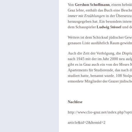
Von
Gershon Schoffmann
, einem hebrä
Graz lebte, enthält das Buch eine Besc
immer mit Erzählungen
in der Übersetz
herausgegeben hat. Ein besonders intere
dem Schauspieler
Ludwig Stössel
und d
Weiters ist dem Schicksal jüdischer Gew
genauen Liste ausführlich Raum gewid
Auch die Zeit der Verfolgung, die
Displ
nach 1945 mit der im Jahr 2000 neu auf
gibt es in Graz auch ein von der
Moses M
Apartements für Studierende, das nach 
studiert hatte, benannt wurde. 108 Stolp
ermordete Mitglieder der Grazer jüdisc
Nachlese
http://www.clio-graz.net/index.php?o
article&id=2&Itemid=2