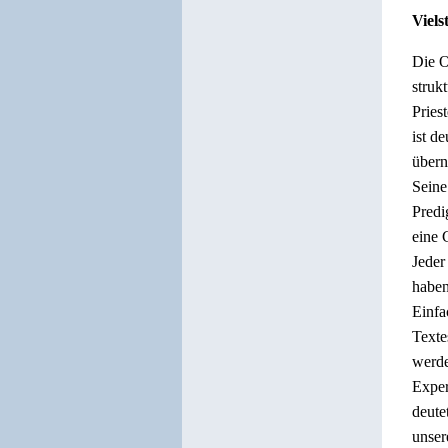
Viels
Die O
struk
Pries
ist d
übern
Seine
Predi
eine 
Jeder
haben
Einfa
Texte
werde
Exper
deute
unser