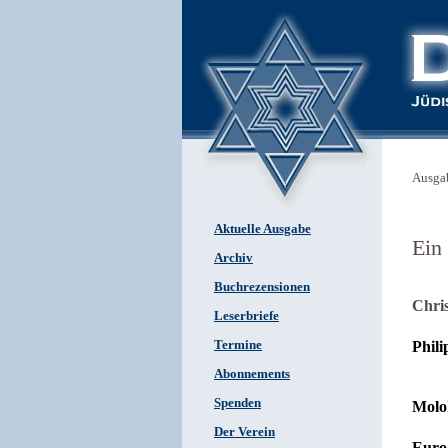
Ausga
Aktuelle Ausgabe
Ein
Archiv
Buchrezensionen
Chri
Leserbriefe
Termine
Phil
Abonnements
Spenden
Molok
Der Verein
Euro 