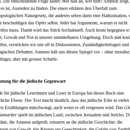
os. Die entscheidende Frage lautet: Wer hält an, wer hilft? Ammon zeigt,
t es ist, Ausreden zu finden. Die einen erklären den Überfall zum
opologischen Naturgesetz, die anderen sehen darin eine Halluzination, 
e beschuldigen das Opfer selbst. Jeder hat Argumente, warum er nicht
eifen muss. Damit wird das Stück hochaktuell. Auch heute begegnen w
, Gewalt und Not in unserer unmittelbaren Umgebung. Doch statt kon
lfen, verstricken wir uns oft in Diskussionen, Zuständigkeitsfragen und
ogischen Debatten. Ammon hält uns diesen Spiegel vor – ohne moralis
finger, aber mit grosser Schärfe.
utung für die jüdische Gegenwart
e für jüdische Leserinnen und Leser in Europa hat dieses Buch eine
zliche Ebene. Der Text macht deutlich, dass das jüdische Erbe in vielen
en Erzählungen mitschwingt, auch wenn es oft vergessen wird. Das
Gle
Samariter
spielt im jüdischen Land, zwischen Jerusalem und Jericho. D
ikte, die Ammon aufgreift, erinnern an die jüdische Geschichte: die
rung von Gewalt, das Ringen um Gerechtigkeit, die Gefahr von Zerrbi