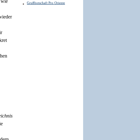
 wie
Grußbotschaft Pro Oriente
wieder
ir
kret
chen
ichnis
ie
ldern