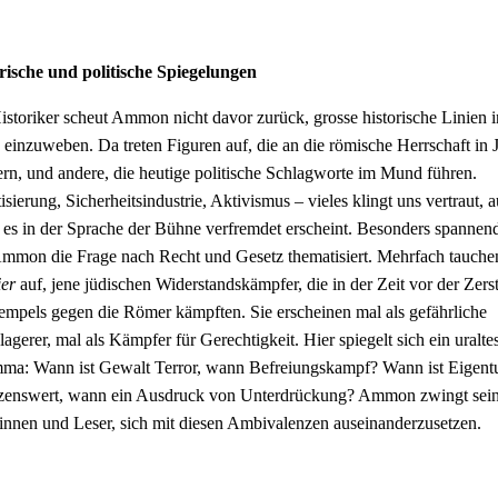
rische und politische Spiegelungen
istoriker scheut Ammon nicht davor zurück, grosse historische Linien i
 einzuweben. Da treten Figuren auf, die an die römische Herrschaft in 
ern, und andere, die heutige politische Schlagworte im Mund führen.
tisierung, Sicherheitsindustrie, Aktivismus – vieles klingt uns vertraut, 
es in der Sprache der Bühne verfremdet erscheint. Besonders spannend 
mmon die Frage nach Recht und Gesetz thematisiert. Mehrfach tauche
ier
auf, jene jüdischen Widerstandskämpfer, die in der Zeit vor der Zers
empels gegen die Römer kämpften. Sie erscheinen mal als gefährliche
agerer, mal als Kämpfer für Gerechtigkeit. Hier spiegelt sich ein uralte
ma: Wann ist Gewalt Terror, wann Befreiungskampf? Wann ist Eigen
zenswert, wann ein Ausdruck von Unterdrückung? Ammon zwingt sei
innen und Leser, sich mit diesen Ambivalenzen auseinanderzusetzen.