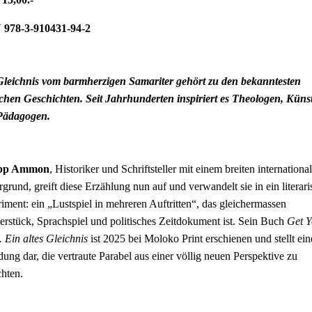
 978-3-910431-94-2
leichnis vom barmherzigen Samariter gehört zu den bekanntesten
schen Geschichten. Seit Jahrhunderten inspiriert es Theologen, Künst
Pädagogen.
ipp Ammon
, Historiker und Schriftsteller mit einem breiten internationa
rgrund, greift diese Erzählung nun auf und verwandelt sie in ein literari
iment: ein „Lustspiel in mehreren Auftritten“, das gleichermassen
erstück, Sprachspiel und politisches Zeitdokument ist. Sein Buch
Get Y
. Ein altes Gleichnis
ist 2025 bei Moloko Print erschienen und stellt ein
dung dar, die vertraute Parabel aus einer völlig neuen Perspektive zu
chten.