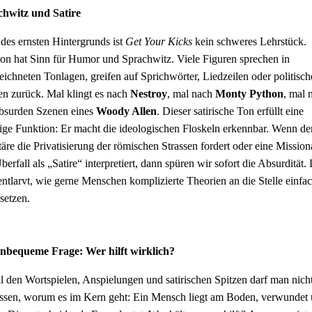
chwitz und Satire
 des ernsten Hintergrunds ist
Get Your Kicks
kein schweres Lehrstück.
 hat Sinn für Humor und Sprachwitz. Viele Figuren sprechen in
eichneten Tonlagen, greifen auf Sprichwörter, Liedzeilen oder politisch
en zurück. Mal klingt es nach
Nestroy
, mal nach
Monty Python
, mal 
bsurden Szenen eines
Woody Allen
. Dieser satirische Ton erfüllt eine
ige Funktion: Er macht die ideologischen Floskeln erkennbar. Wenn de
täre die Privatisierung der römischen Strassen fordert oder eine Mission
berfall als „Satire“ interpretiert, dann spüren wir sofort die Absurdität.
entlarvt, wie gerne Menschen komplizierte Theorien an die Stelle einfa
 setzen.
nbequeme Frage: Wer hilft wirklich?
ll den Wortspielen, Anspielungen und satirischen Spitzen darf man nich
ssen, worum es im Kern geht: Ein Mensch liegt am Boden, verwundet