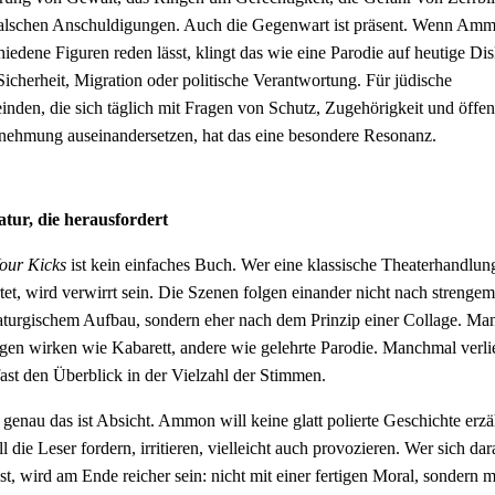
alschen Anschuldigungen. Auch die Gegenwart ist präsent. Wenn Am
hiedene Figuren reden lässt, klingt das wie eine Parodie auf heutige Di
Sicherheit, Migration oder politische Verantwortung. Für jüdische
nden, die sich täglich mit Fragen von Schutz, Zugehörigkeit und öffen
ehmung auseinandersetzen, hat das eine besondere Resonanz.
atur, die herausfordert
our Kicks
ist kein einfaches Buch. Wer eine klassische Theaterhandlun
tet, wird verwirrt sein. Die Szenen folgen einander nicht nach strengem
turgischem Aufbau, sondern eher nach dem Prinzip einer Collage. Ma
gen wirken wie Kabarett, andere wie gelehrte Parodie. Manchmal verlie
ast den Überblick in der Vielzahl der Stimmen.
genau das ist Absicht. Ammon will keine glatt polierte Geschichte erzä
ll die Leser fordern, irritieren, vielleicht auch provozieren. Wer sich dar
sst, wird am Ende reicher sein: nicht mit einer fertigen Moral, sondern m