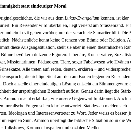
timmigkeit statt eindeutiger Moral
riginalgeschichte, die wir aus dem
Lukas-Evangelium
kennen, ist klar
turiert: Ein Reisender wird überfallen, liegt verletzt am Strassenrand. Ei
ter und ein Levit gehen vorüber, nur der verachtete Samariter hilft. Die
eutlich: Nächstenliebe kennt keine Grenzen von Ethnie oder Religion.
immt diese Ausgangssituation, stellt sie aber in einen theatralischen R
 Bühne bevölkern dutzende Figuren: Libertäre, Konservative, Sozialist
ger, Missionarinnen, Pädagogen, Tiere, sogar Fabelwesen wie Hyänen
Grinsekatze. Alle treten auf, reden, deuten, erklären – und widerspreche
 beansprucht, die richtige Sicht auf den am Boden liegenden Reisenden
. Doch anstelle einer eindeutigen Lösung entsteht ein Stimmengewirr, 
chheit der ursprünglichen Botschaft auflöst. Genau darin liegt die Stärk
s: Ammon macht erfahrbar, wie unsere Gegenwart funktioniert. Auch h
n moralische Fragen selten klar beantwortet. Stattdessen melden sich
ten, Ideologen und Interessenvertreter zu Wort. Jeder weiss es besser, j
t im eigenen Sinn. Ammon überträgt die biblische Situation so in die We
er Talkshows, Kommentarspalten und sozialen Medien.