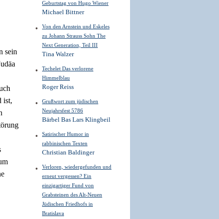
Geburtstag von Hugo Wiener
Michael Bittner
Von den Arnstein und Eskeles
zu Johann Strauss Sohn The
Next Generation, Teil III
n sein
Tina Walzer
Judäa
Techelet Das verlorene
Himmelblau
Roger Reiss
auch
ist,
Grußwort zum jüdischen
Neujahrsfest 5786
n
Bärbel Bas Lars Klingbeil
törung
Satirischer Humor in
rabbinischen Texten
s
Christian Baldinger
tum
Verloren, wiedergefunden und
ne
erneut vergessen? Ein
einzigartiger Fund von
Grabsteinen des Alt-Neuen
Jüdischen Friedhofs in
Bratislava