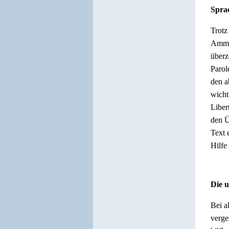
Spra
Trotz
Ammon
überz
Parol
den a
wicht
Liber
den Ü
Text 
Hilfe
Die u
Bei a
verge