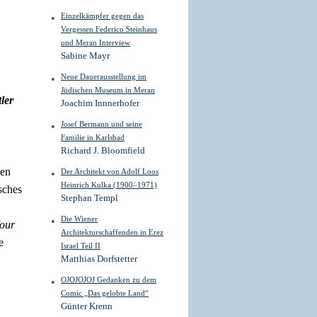
Einzelkämpfer gegen das
Vergessen Federico Steinhaus
und Meran Interview
Sabine Mayr
Neue Dauerausstellung im
Jüdischen Museum in Meran
ler
Joachim Innnerhofer
Josef Bermann und seine
Familie in Karlsbad
Richard J. Bloomfield
len
Der Architekt von Adolf Loos
Heinrich Kulka (1900–1971)
sches
Stephan Templ
Die Wiener
our
Architekturschaffenden in Erez
e
Israel Teil II
Matthias Dorfstetter
OJOJOJOJ Gedanken zu dem
Comic „Das gelobte Land“
Günter Krenn