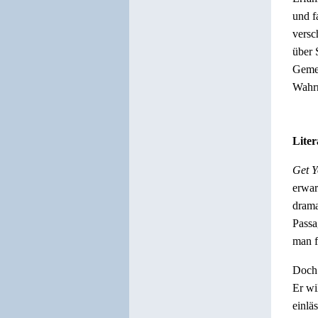
und f
versc
über 
Gemei
Wahrn
Liter
Get Y
erwar
drama
Passa
man f
Doch 
Er wi
einlä