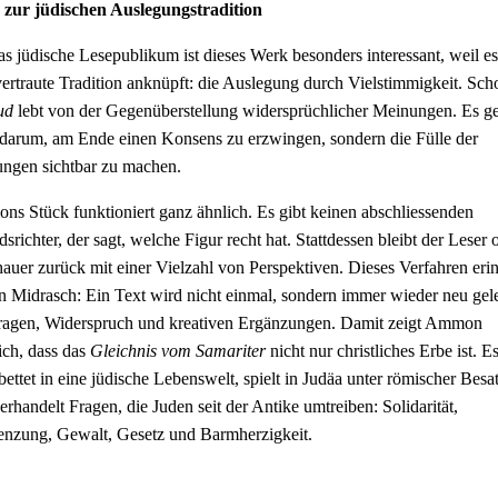
zur jüdischen Auslegungstradition
as jüdische Lesepublikum ist dieses Werk besonders interessant, weil es
vertraute Tradition anknüpft: die Auslegung durch Vielstimmigkeit. Sch
ud
lebt von der Gegenüberstellung widersprüchlicher Meinungen. Es g
 darum, am Ende einen Konsens zu erzwingen, sondern die Fülle der
ngen sichtbar zu machen.
s Stück funktioniert ganz ähnlich. Es gibt keinen abschliessenden
dsrichter, der sagt, welche Figur recht hat. Stattdessen bleibt der Leser 
auer zurück mit einer Vielzahl von Perspektiven. Dieses Verfahren erin
n Midrasch: Ein Text wird nicht einmal, sondern immer wieder neu gel
ragen, Widerspruch und kreativen Ergänzungen. Damit zeigt Ammon
ich, dass das
Gleichnis vom Samariter
nicht nur christliches Erbe ist. Es
bettet in eine jüdische Lebenswelt, spielt in Judäa unter römischer Bes
erhandelt Fragen, die Juden seit der Antike umtreiben: Solidarität,
nzung, Gewalt, Gesetz und Barmherzigkeit.