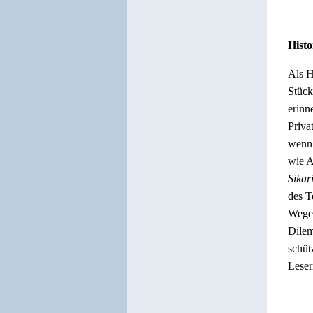
Histo
Als H
Stück
erinn
Priva
wenn 
wie A
Sikar
des T
Wegel
Dilem
schüt
Leser