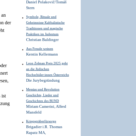
Daniel Polakovič/Tomáš
Stern
 an
Symbole, Rituale und
on der
Geheimnisse Kabbalistische
Traditionen und magische
eht
Praktiken im Judentum
Christian Baldinger
Aus Freude weinen
Kerstin Kellermann
Leon Zelman Preis 2025 geht
oder
an die Jüdischen
nert
Hochschüler:innen Österreichs
esen,
Die Jurybegründung
Messias und Revolution
 ist
Geschichte, Lieder und
Geschichten des BUND
atzung
Miriam Camerini, Alfred
Mansfeld
Kriegsgräberfürsorge
Brigadier i.R. Thomas
Rapatz MA,