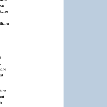
mon
skurse
tlicher
g
,
nche
rt
hlen.
auf
it