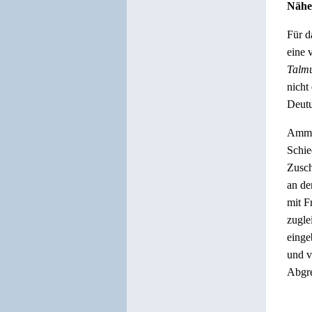
Nähe 
Für d
eine 
Talm
nicht
Deutu
Ammon
Schie
Zusch
an de
mit F
zugle
einge
und v
Abgre