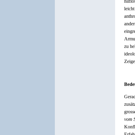
hilfl
leich
anthr
ander
eingr
Armut
zu he
ideol
Zeige
Bede
Gerad
zusät
gross
vom 
Konfl
Erfah