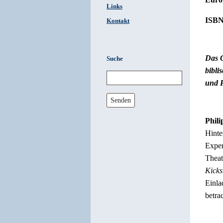
Links
ISBN
Kontakt
Das G
Suche
bibli
und 
Senden
Phil
Hinte
Exper
Theat
Kicks
Einla
betra