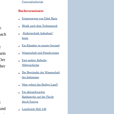
Generalsekretär
Buchrezensionen:
Erinnerungen von Edek Bartz
Musik nach dem Todesmarsch
e
„Kulturtechnik Judenhass“
nach
heute
Ein Klassiker in neuem Gewand
r
arin
Wissenschaft und Pseudowissen
 Der
Eine andere Jüdische
Weltgeschichte
cher
Der Begründer der Wissenschaft
des Judentums
Wem gehört das Heilige Land?
Ein altersschwacher
Raddampfer auf der Flucht
t
durch Europa
 und
Leserbriefe Heft 146