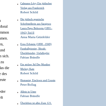
Calmann-Lévy Ein jüdischer
Verlag aus Frankreich
Robert Schild
Die jüdisch-spanische
n
Schriftstellerin aus Sarajewo
 Moral
Laura Papo Bohoreta (1891–
 Ammon
1942) Teil II
Anna Maria Grünfelder
ahmen.
en,
Erno Erbstein (1898 –1949)
Fussballpionier, Shoah-
 und
Überlebender, Unfallopfer
n sich.
Fabian Brändle
 zu
Ein stolzer Jid Der Musiker
das die
Mickey Katz
e des
Robert Schild
eute
Humanist, Eisclown und Cousin
Peter Bollag
eder
Allein in Uster
Fabian Brändle
lt
Überleben ist alles Zum 121.