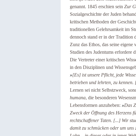
genannt.
1845 erschien sein
Zur G
Sozialgeschichte der Juden behand
kritischen Methoden der Geschich
traditionellen Gelehrsamkeit im S
dennoch stand er in der Tradition 
Zunz das Ethos, das seine eigene wi
Studien des Judentums erfordere d
Die Vertreter einer kritischen Wi
in den Disziplinen und Wissensgeb
»
[Es] ist unsere Pflicht, jede Wiss
betrieben und lehrten, zu kennen. [
Lernen sei nicht Selbstzweck, son
humana
, die besonderen Wesens
Lebensformen anzuheben:
»
Das Zi
Zweck der Öffnung des Herzens für
rechtschaffener Taten. [...] Wir s
damit zu schmücken oder um uns zu
Lohn – in dieser oder in jener Wel