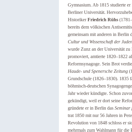
Gymnasium. Ab 1815 studierte er P
Berliner Universität. Hervorzuheb
Historiker
Friedrich Rühs
(1781–1
bereits dem völkischen Antisemit
gemeinsam mit anderen in Berlin 
Cultur und Wissenschaft der Jude
wurde Zunz an der Universität zu 
promoviert, amtierte 1820–1822 a
Reformsynagoge. Sein Brot verdien
Haude- und Spenersche Zeitung
(1
Grundschule (1826–1830). 1835 fan
böhmisch-deutschen Synagogengeme
Jahr wieder kündigte. Schon zuvor
gekündigt, weil er dort seine Ref
gründete er in Berlin das
Seminar 
trat 1850 mit nur 56 Jahren in Pen
Revolution von 1848 schloss er 
mehrmals zum Wahlmann für die P