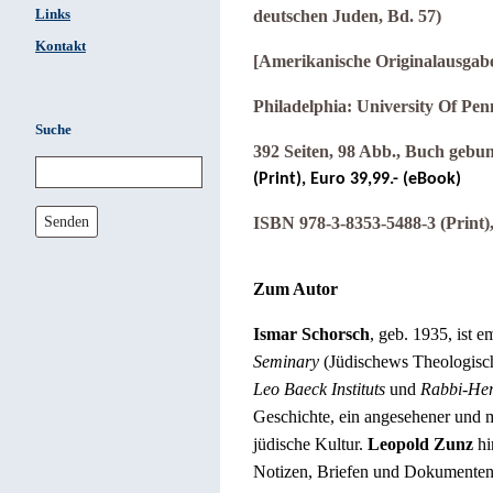
Links
deutschen Juden, Bd. 57)
Kontakt
[Amerikanische Originalausgabe:
Philadelphia: University Of Pen
Suche
392 Seiten, 98 Abb., Buch geb
(Print), Euro 39,99.- (eBook)
Senden
ISBN 978-3-8353-5488-3 (Print)
Zum Autor
Ismar Schorsch
, geb. 1935, ist e
Seminary
(Jüdischews Theologisch
Leo Baeck Instituts
und
Rabbi-Her
Geschichte, ein angesehener und m
jüdische Kultur.
Leopold Zunz
hi
Notizen, Briefen und Dokumenten