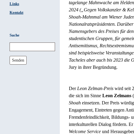
tagelange Mahnwache am Heldenpl
Links
2024 („Gegen Volkskanzler & Kell
Kontakt
Shoah-Mahnmal am Wiener Judenp
Nationalratspräsidenten. Darüber 
Namensgebers des Preises für den
Suche
studentischen Gruppen, für gemei
Antisemitismus, Rechtsextremismus
sind beispielsweise Veranstaltung
Tacheles aber auch bis 2023 die 
Senden
Jury in ihrer Begründung.
Der
Leon Zelman-Preis
wird seit 
die sich im Sinne
Leon Zelmans
(
Shoah
einsetzen. Der Preis würdigt
Engagement, Eintreten gegen Anti
Fremdenfeindlichkeit, Bildungs- u
interkulturellen Dialog fördern. Er
Welcome Service
und Herausgeber 