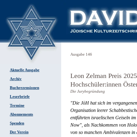
Ausgabe 146
Aktuelle Ausgabe
Leon Zelman Preis 2025 
Archiv
Hochschüler:innen Öster
Buchrezensionen
Die Jurybegründung
Leserbriefe
"Die JöH hat sich im vergangenen J
Termine
Organisation leerer Schabbestisch
Abonnements
entführten israelischen Geiseln 
Spenden
Now", als Nachkommen von Holoc
von so manchen Ambivalenzen in d
Der Verein