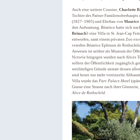
Auch eine weitere Cousine,
Charlotte B
Tochter des Pariser Familienoberhaupts 
(1827–1905) und Ehefrau von
Maurice 
ihre Aufwartung. Béatrice hatte sich na
Reinach
3
eine Villa in St. Jean-Cap Fe
entworfen, samt einem privaten Zoo exot
vererbte Béatrice Ephrussi de Rothschil
Anwesen ist seither als Museum der Öff
Victoria
hingegen wurden nach Alices To
sollten der Öffentlichkeit zugänglich g
weitläufigen Gründe anstatt dessen all
sind heute nur mehr vereinzelte Altbau
Villa wurde das
Parc Palace Hotel
(spät
Grasse eine Strasse nach ihrer Gönnerin,
Alice de Rothschild
.