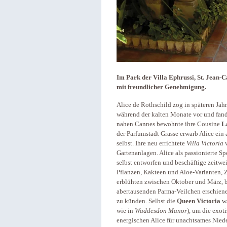
Im Park der Villa Ephrussi, St. Jean-C
mit freundlicher Genehmigung.
Alice de Rothschild zog in späteren Jah
während der kalten Monate vor und fand
nahen Cannes bewohnte ihre Cousine
L
der Parfumstadt Grasse erwarb Alice ein
selbst. Ihre neu errichtete
Villa Victoria
v
Gartenanlagen. Alice als passionierte Sp
selbst entworfen und beschäftige zeitwe
Pflanzen, Kakteen und Aloe-Varianten, 
erblühten zwischen Oktober und März, 
abertausenden Parma-Veilchen erschien
zu künden. Selbst die
Queen Victoria
wa
wie in
Waddesdon Manor
), um die exot
energischen Alice für unachtsames Nieder